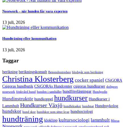
Nosework – när hunden får vara experten
13 juli, 2026
Hundträning eller kommunikation
13 juli, 2026
Taggar
berikning
berikningskonsult
Beteendeutredare
blodspår som berikning
Christina Klosterberg
cocker spaniel
CSiGORA
Csigoras hundbutik
CSiGORAs Hundcenter
csigoras hundkurser
doftprov
hundföreläsningar
nosework
friskvård hund
hunden i samhället
Hundgodis
hundkurser
Hundinstruktör
hundkoppel
Hundkurser i
Hundkurser Växjö
Lammhult
Hundpsykolog
hundleksaker
hundmat
hundskor
hundsociologi
hund skor
hundskor som sitter kvar
hundträning
kultursociologi
lammhult
kloklipp
Mixxa
Nosework
nose work
officiellt doftprov i nosework
omplaceringshund
puli