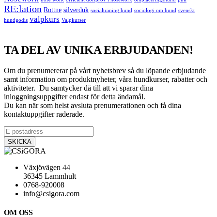
RE:lation
Rottne
silverduk
socialträning hund
sociologi om hund
svenskt
valpkurs
hundgodis
Valpkurser
TA DEL AV UNIKA ERBJUDANDEN!
Om du prenumererar på vårt nyhetsbrev så du löpande erbjudande
samt information om produktnyheter, våra hundkurser, rabatter och
aktiviteter. Du samtycker då till att vi sparar dina
inloggningsuppgifter endast för detta ändamål.
Du kan när som helst avsluta prenumerationen och få dina
kontaktuppgifter raderade.
Växjövägen 44
36345 Lammhult
0768-920008
info@csigora.com
OM OSS