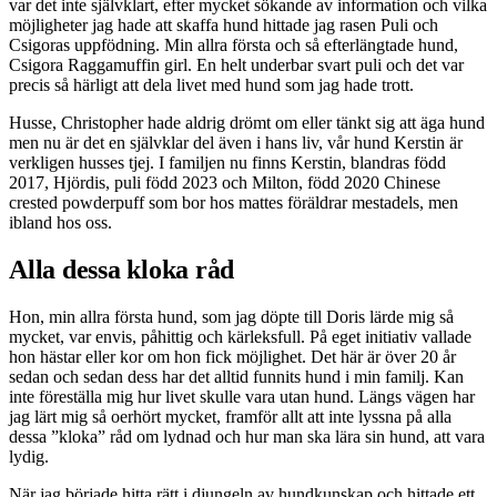
var det inte självklart, efter mycket sökande av information och vilka
möjligheter jag hade att skaffa hund hittade jag rasen Puli och
Csigoras uppfödning. Min allra första och så efterlängtade hund,
Csigora Raggamuffin girl. En helt underbar svart puli och det var
precis så härligt att dela livet med hund som jag hade trott.
Husse, Christopher hade aldrig drömt om eller tänkt sig att äga hund
men nu är det en självklar del även i hans liv, vår hund Kerstin är
verkligen husses tjej. I familjen nu finns Kerstin, blandras född
2017, Hjördis, puli född 2023 och Milton, född 2020 Chinese
crested powderpuff som bor hos mattes föräldrar mestadels, men
ibland hos oss.
Alla dessa kloka råd
Hon, min allra första hund, som jag döpte till Doris lärde mig så
mycket, var envis, påhittig och kärleksfull. På eget initiativ vallade
hon hästar eller kor om hon fick möjlighet. Det här är över 20 år
sedan och sedan dess har det alltid funnits hund i min familj. Kan
inte föreställa mig hur livet skulle vara utan hund. Längs vägen har
jag lärt mig så oerhört mycket, framför allt att inte lyssna på alla
dessa ”kloka” råd om lydnad och hur man ska lära sin hund, att vara
lydig.
När jag började hitta rätt i djungeln av hundkunskap och hittade ett