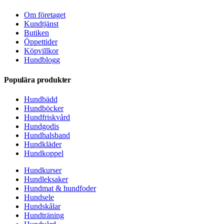
Om företaget
Kundtjänst
Butiken
Öppettider
Köpvillkor
Hundblogg
Populära produkter
Hundbädd
Hundböcker
Hundfriskvård
Hundgodis
Hundhalsband
Hundkläder
Hundkoppel
Hundkurser
Hundleksaker
Hundmat & hundfoder
Hundsele
Hundskålar
Hundträning