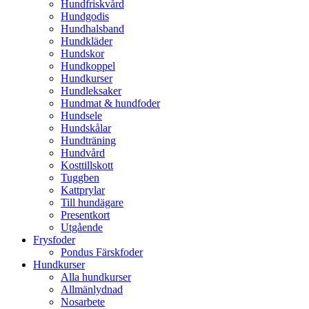
Hundfriskvård
Hundgodis
Hundhalsband
Hundkläder
Hundskor
Hundkoppel
Hundkurser
Hundleksaker
Hundmat & hundfoder
Hundsele
Hundskålar
Hundträning
Hundvård
Kosttillskott
Tuggben
Kattprylar
Till hundägare
Presentkort
Utgående
Frysfoder
Pondus Färskfoder
Hundkurser
Alla hundkurser
Allmänlydnad
Nosarbete