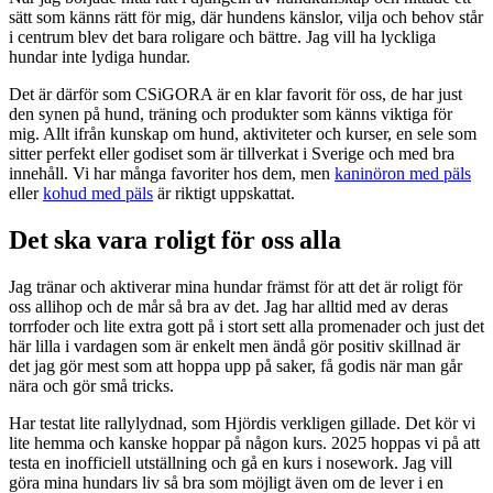
sätt som känns rätt för mig, där hundens känslor, vilja och behov står
i centrum blev det bara roligare och bättre. Jag vill ha lyckliga
hundar inte lydiga hundar.
Det är därför som CSiGORA är en klar favorit för oss, de har just
den synen på hund, träning och produkter som känns viktiga för
mig. Allt ifrån kunskap om hund, aktiviteter och kurser, en sele som
sitter perfekt eller godiset som är tillverkat i Sverige och med bra
innehåll. Vi har många favoriter hos dem, men
kaninöron med päls
eller
kohud med päls
är riktigt uppskattat.
Det ska vara roligt för oss alla
Jag tränar och aktiverar mina hundar främst för att det är roligt för
oss allihop och de mår så bra av det. Jag har alltid med av deras
torrfoder och lite extra gott på i stort sett alla promenader och just det
här lilla i vardagen som är enkelt men ändå gör positiv skillnad är
det jag gör mest som att hoppa upp på saker, få godis när man går
nära och gör små tricks.
Har testat lite rallylydnad, som Hjördis verkligen gillade. Det kör vi
lite hemma och kanske hoppar på någon kurs. 2025 hoppas vi på att
testa en inofficiell utställning och gå en kurs i nosework. Jag vill
göra mina hundars liv så bra som möjligt även om de lever i en