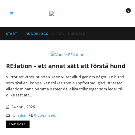
0
START
HUNDBLOGG
TAG -
HUNDSYN
RE:lation – ett annat sätt att förstå hund
Vi tror att vi ser hunden. Men vi ser alltid genom något. En hund
som skäller i koppel kan tolkas som ouppfostrad, glad, stressad
eller dominant. Samma beteende, olika tolkningar som leder till
olika sätt att...
24 april, 2026
RE:lation
0 Comments
READ MORE...