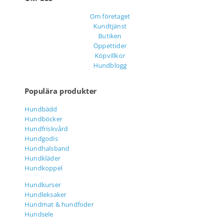
Om företaget
Kundtjänst
Butiken
Öppettider
Köpvillkor
Hundblogg
Populära produkter
Hundbädd
Hundböcker
Hundfriskvård
Hundgodis
Hundhalsband
Hundkläder
Hundkoppel
Hundkurser
Hundleksaker
Hundmat & hundfoder
Hundsele