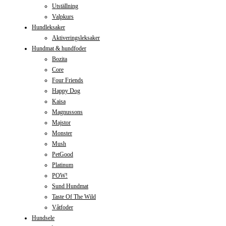
Utställning
Valpkurs
Hundleksaker
Aktiveringsleksaker
Hundmat & hundfoder
Bozita
Core
Four Friends
Happy Dog
Kaisa
Magnussons
Majstor
Monster
Mush
PetGood
Platinum
POW!
Sund Hundmat
Taste Of The Wild
Våtfoder
Hundsele