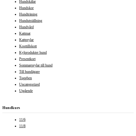
Hundskålar
Hundskor
Hundträning
Hundutställning
Hundvård
Kattmat
Kattprylar
Kosttillskott
Kylprodukter hund
Presentkort
Sommarprylar till hund
Till hundägare
Tuggben
Uncategorized
Utgående
Hundkurs
11/6
11/8