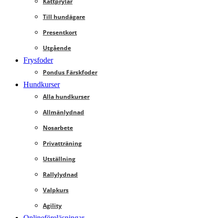
Kattprylar
Till hundägare
Presentkort
Utgående
Frysfoder
Pondus Färskfoder
Hundkurser
Alla hundkurser
Allmänlydnad
Nosarbete
Privatträning
Utställning
Rallylydnad
Valpkurs
Agility
Onlineföreläsningar