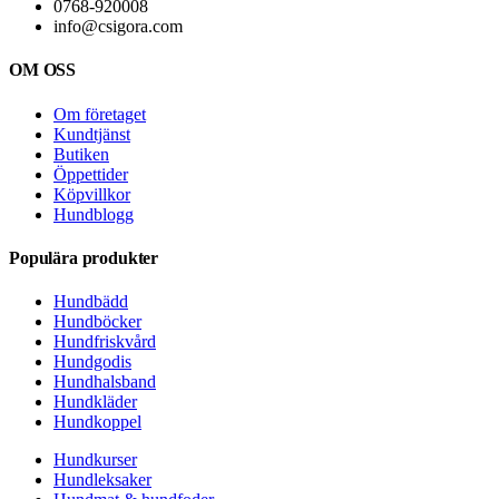
0768-920008
info@csigora.com
OM OSS
Om företaget
Kundtjänst
Butiken
Öppettider
Köpvillkor
Hundblogg
Populära produkter
Hundbädd
Hundböcker
Hundfriskvård
Hundgodis
Hundhalsband
Hundkläder
Hundkoppel
Hundkurser
Hundleksaker