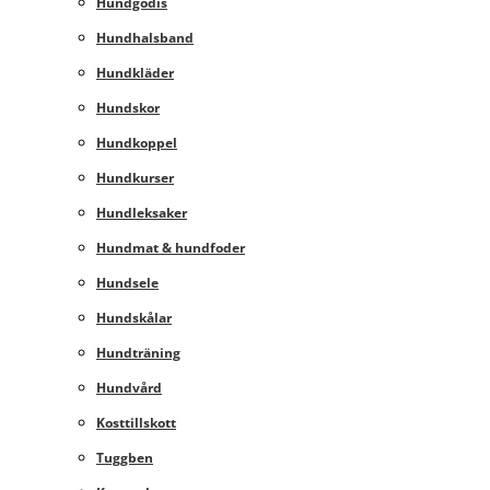
Hundgodis
Hundhalsband
Hundkläder
Hundskor
Hundkoppel
Hundkurser
Hundleksaker
Hundmat & hundfoder
Hundsele
Hundskålar
Hundträning
Hundvård
Kosttillskott
Tuggben