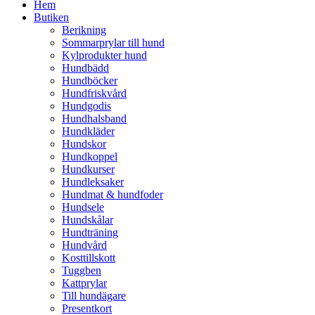
Hem
Butiken
Berikning
Sommarprylar till hund
Kylprodukter hund
Hundbädd
Hundböcker
Hundfriskvård
Hundgodis
Hundhalsband
Hundkläder
Hundskor
Hundkoppel
Hundkurser
Hundleksaker
Hundmat & hundfoder
Hundsele
Hundskålar
Hundträning
Hundvård
Kosttillskott
Tuggben
Kattprylar
Till hundägare
Presentkort