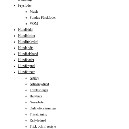
Frysfoder
Mush
Pondus Färskfoder
VOM
Hundbädd
Hundböcker
Hundfriskvård
Hundgodis
Hundhalsband
Hundkläder
Hundkoppel
Hundkurser
Agility
Allmänlydnad
Föreläsningar
Helgkurs
Nosarbete
Onlineföreläsningar
Privatträning
Rallylydnad
Trick och Freestyle