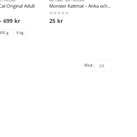
ATTPRYLAR
KATTMAT
,
KATTPRYLAR
at Original Adult
Monster Kattmat – Anka och vilt
0
out of 5
–
699
kr
25
kr
400 g
6 kg
Visa: