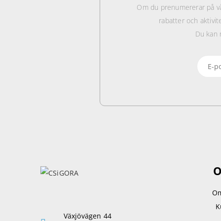
Om du prenumererar på vå
rabatter och aktivit
Du kan 
O
Om
K
Växjövägen 44