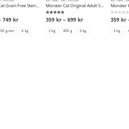
TTPRYLAR
KATTMAT
,
KATTPRYLAR
KATTMAT
,
K
Monster Cat Grain Free Sterilized
Monster Cat Original Adult Sterilized
Monster C
5.00
out of 5
0
out of 5
–
749
kr
359
kr
–
699
kr
359
kr
400 gram
6 kg
2 kg
400 g
6 kg
2 kg