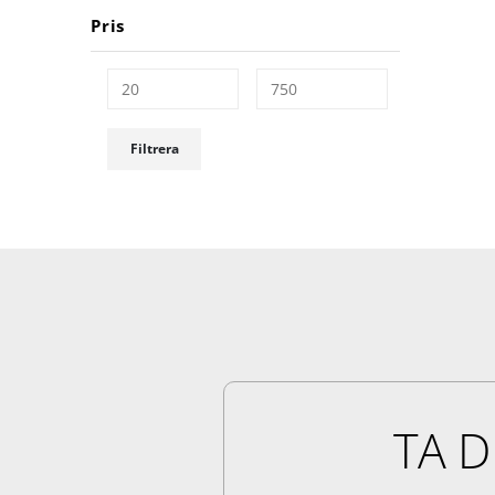
Pris
Filtrera
TA D