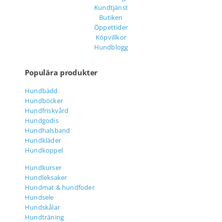
Kundtjänst
Butiken
Öppettider
Köpvillkor
Hundblogg
Populära produkter
Hundbädd
Hundböcker
Hundfriskvård
Hundgodis
Hundhalsband
Hundkläder
Hundkoppel
Hundkurser
Hundleksaker
Hundmat & hundfoder
Hundsele
Hundskålar
Hundträning