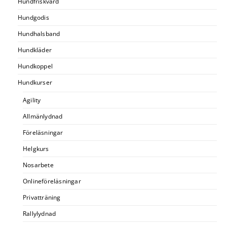
Hundfriskvård
Hundgodis
Hundhalsband
Hundkläder
Hundkoppel
Hundkurser
Agility
Allmänlydnad
Föreläsningar
Helgkurs
Nosarbete
Onlineföreläsningar
Privatträning
Rallylydnad