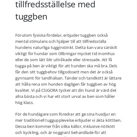
tillfredsställelse med
tuggben
Förutom fysiska fördelar, erbjuder tuggben också
mental stimulans och hjälper till att tillfredsställa
hundens naturliga tugginstinkt. Detta kan vara särskilt
viktigt för hundar som tillbringar mycket tid inomhus
eller de som lätt blir uttråkade eller stressade. Att få
tugga på ben är viktigt för att hunden ska må bra. Dels
får den sitt tuggbehov tillgodosett men det är också
gynnsamt för tandhälsan. Tänder och tandkött är lättare
att hålla rena om hunden dagligen får tuggben av hög
kvalitet. Vi på CSiGORA tycker att din hund är värd det
allra bästa och vi har ett stort urval av ben som håller
hög klass.
För de hundägare som föredrar att ge sina husdjur en
mer traditionell tuggupplevelse erbjuder vi äkta köttben.
Dessa ben kommer från olika källor, inklusive nötkött
och kyckling, och är noggrant behandlade för att