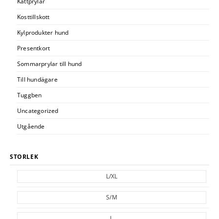
Kattprylar
Kosttillskott
Kylprodukter hund
Presentkort
Sommarprylar till hund
Till hundägare
Tuggben
Uncategorized
Utgående
STORLEK
L/XL
S/M
L