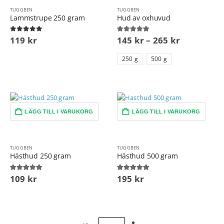
TUGGBEN
TUGGBEN
Lammstrupe 250 gram
Hud av oxhuvud
0
out of 5
5.00
out of 5
119
kr
145
kr
–
265
kr
250 g
500 g
LÄGG TILL I VARUKORG
LÄGG TILL I VARUKORG
TUGGBEN
TUGGBEN
Hästhud 250 gram
Hästhud 500 gram
5.00
out of 5
4.67
out of 5
109
kr
195
kr