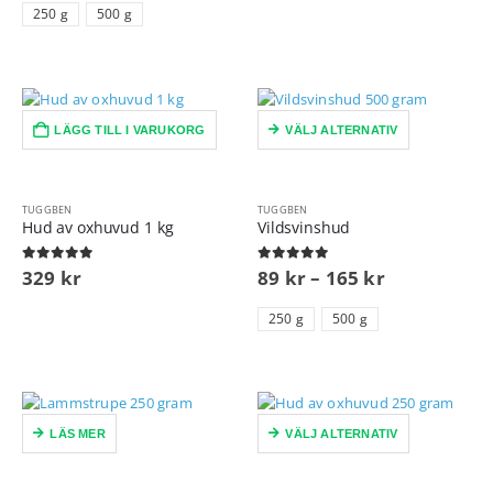
250 g
500 g
LÄGG TILL I VARUKORG
VÄLJ ALTERNATIV
TUGGBEN
TUGGBEN
Hud av oxhuvud 1 kg
Vildsvinshud
0
out of 5
0
out of 5
329
kr
89
kr
–
165
kr
250 g
500 g
LÄS MER
VÄLJ ALTERNATIV