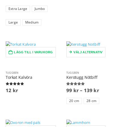
Extra Large
Jumbo
Large
Medium
LÄGG TILL I VARUKORG
VÄLJ ALTERNATIV
TUGGBEN
TUGGBEN
Torkat Kalvöra
Kerotugg Nötbiff
0
out of 5
5.00
out of 5
12
kr
99
kr
–
139
kr
20 cm
28 cm