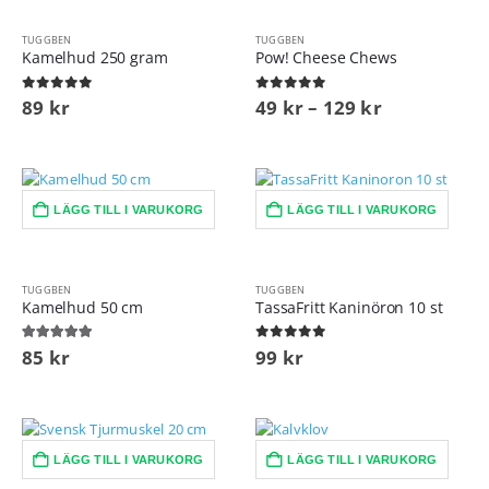
TUGGBEN
TUGGBEN
Kamelhud 250 gram
Pow! Cheese Chews
0
out of 5
0
out of 5
89
kr
49
kr
–
129
kr
LÄGG TILL I VARUKORG
LÄGG TILL I VARUKORG
TUGGBEN
TUGGBEN
Kamelhud 50 cm
TassaFritt Kaninöron 10 st
5.00
out of 5
0
out of 5
85
kr
99
kr
LÄGG TILL I VARUKORG
LÄGG TILL I VARUKORG