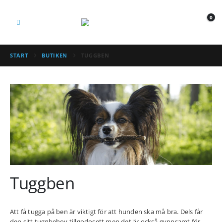
0
START
BUTIKEN
TUGGBEN
Tuggben
Att få tugga på ben är viktigt för att hunden ska må bra. Dels får
den sitt tuggbehov tillgodosett men det är också gynnsamt för