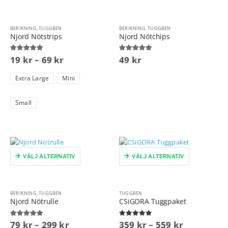
BERIKNING
,
TUGGBEN
BERIKNING
,
TUGGBEN
Njord Nötstrips
Njord Nötchips
5.00
out of 5
4.67
out of 5
19
kr
–
69
kr
49
kr
Extra Large
Mini
Small
VÄLJ ALTERNATIV
VÄLJ ALTERNATIV
BERIKNING
,
TUGGBEN
TUGGBEN
Njord Nötrulle
CSiGORA Tuggpaket
5.00
out of 5
0
out of 5
79
kr
–
299
kr
359
kr
–
559
kr