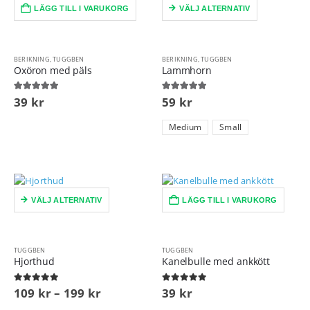
LÄGG TILL I VARUKORG
VÄLJ ALTERNATIV
BERIKNING
,
TUGGBEN
BERIKNING
,
TUGGBEN
Oxöron med päls
Lammhorn
5.00
out of 5
5.00
out of 5
39
kr
59
kr
Medium
Small
VÄLJ ALTERNATIV
LÄGG TILL I VARUKORG
TUGGBEN
TUGGBEN
Hjorthud
Kanelbulle med ankkött
0
out of 5
0
out of 5
109
kr
–
199
kr
39
kr