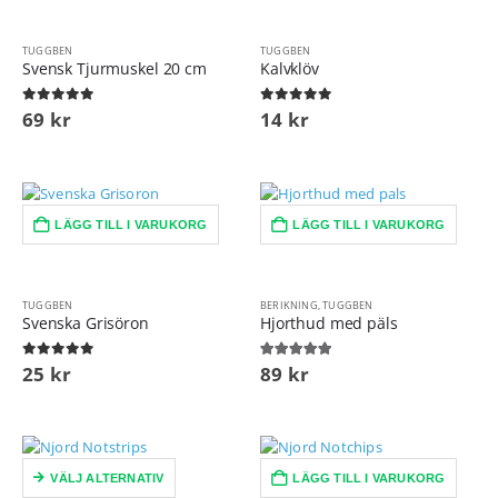
TUGGBEN
TUGGBEN
Svensk Tjurmuskel 20 cm
Kalvklöv
0
out of 5
0
out of 5
69
kr
14
kr
LÄGG TILL I VARUKORG
LÄGG TILL I VARUKORG
TUGGBEN
BERIKNING
,
TUGGBEN
Svenska Grisöron
Hjorthud med päls
0
out of 5
5.00
out of 5
25
kr
89
kr
VÄLJ ALTERNATIV
LÄGG TILL I VARUKORG