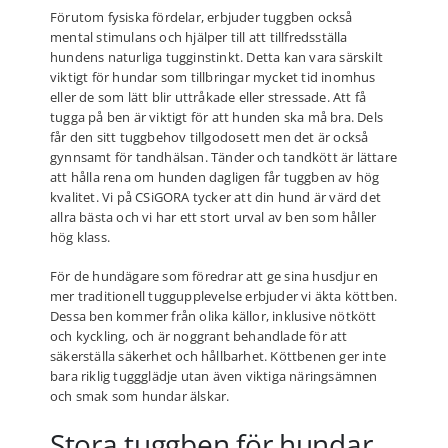
Förutom fysiska fördelar, erbjuder tuggben också
mental stimulans och hjälper till att tillfredsställa
hundens naturliga tugginstinkt. Detta kan vara särskilt
viktigt för hundar som tillbringar mycket tid inomhus
eller de som lätt blir uttråkade eller stressade. Att få
tugga på ben är viktigt för att hunden ska må bra. Dels
får den sitt tuggbehov tillgodosett men det är också
gynnsamt för tandhälsan. Tänder och tandkött är lättare
att hålla rena om hunden dagligen får tuggben av hög
kvalitet. Vi på CSiGORA tycker att din hund är värd det
allra bästa och vi har ett stort urval av ben som håller
hög klass.
För de hundägare som föredrar att ge sina husdjur en
mer traditionell tuggupplevelse erbjuder vi äkta köttben.
Dessa ben kommer från olika källor, inklusive nötkött
och kyckling, och är noggrant behandlade för att
säkerställa säkerhet och hållbarhet. Köttbenen ger inte
bara riklig tuggglädje utan även viktiga näringsämnen
och smak som hundar älskar.
Stora tuggben för hundar