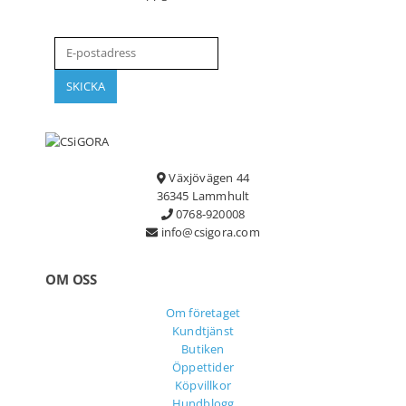
Växjövägen 44
36345 Lammhult
0768-920008
info@csigora.com
OM OSS
Om företaget
Kundtjänst
Butiken
Öppettider
Köpvillkor
Hundblogg