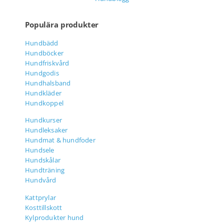
Populära produkter
Hundbädd
Hundböcker
Hundfriskvård
Hundgodis
Hundhalsband
Hundkläder
Hundkoppel
Hundkurser
Hundleksaker
Hundmat & hundfoder
Hundsele
Hundskålar
Hundträning
Hundvård
Kattprylar
Kosttillskott
Kylprodukter hund