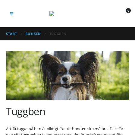
0
START
BUTIKEN
TUGGBEN
Tuggben
Att få tugga på ben är viktigt för att hunden ska må bra. Dels får
den sitt tuggbehov tillgodosett men det är också gynnsamt för