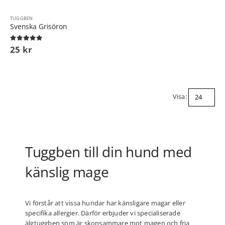
TUGGBEN
Svenska Grisöron
0
out of 5
25
kr
Visa:
Tuggben till din hund med
känslig mage
Vi förstår att vissa hundar har känsligare magar eller
specifika allergier. Därför erbjuder vi specialiserade
älgtuggben som är skonsammare mot magen och fria