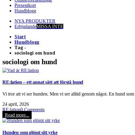
Presentkort
Hundblogg
NYA PRODUKTER
Erbjudande
MISSA INTE
Start
Hundblogg
Tag -
sociologi om hund
sociologi om hund
RE:lation – ett annat sätt att förstå hund
Vi tror att vi ser hunden. Men vi ser alltid genom något. En hund som s
24 april, 2026
RE:lation
0 Comments
Read more...
Hunden som glömt sitt yrke