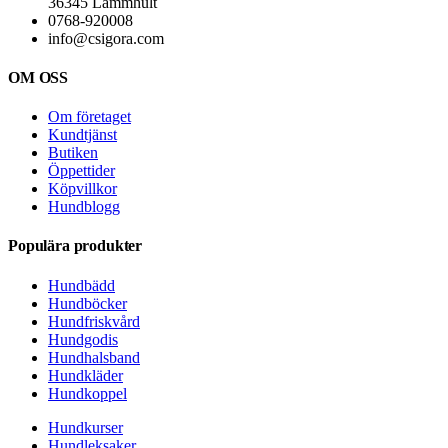
36345 Lammhult
0768-920008
info@csigora.com
OM OSS
Om företaget
Kundtjänst
Butiken
Öppettider
Köpvillkor
Hundblogg
Populära produkter
Hundbädd
Hundböcker
Hundfriskvård
Hundgodis
Hundhalsband
Hundkläder
Hundkoppel
Hundkurser
Hundleksaker