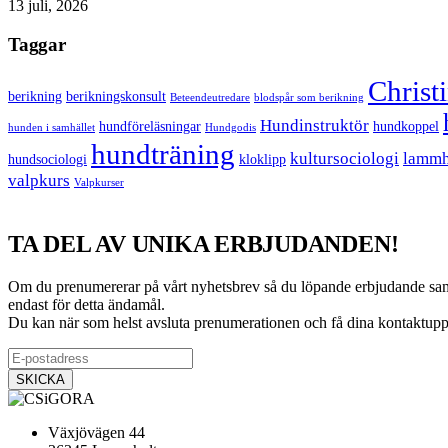
13 juli, 2026
Taggar
Christ
berikning
berikningskonsult
Beteendeutredare
blodspår som berikning
Hundinstruktör
hundföreläsningar
hundkoppel
hunden i samhället
Hundgodis
hundträning
kultursociologi
lammh
hundsociologi
kloklipp
valpkurs
Valpkurser
TA DEL AV UNIKA ERBJUDANDEN!
Om du prenumererar på vårt nyhetsbrev så du löpande erbjudande samt i
endast för detta ändamål.
Du kan när som helst avsluta prenumerationen och få dina kontaktuppg
Växjövägen 44