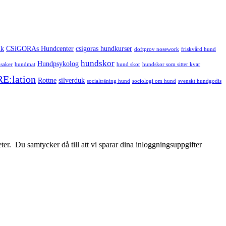
ik
CSiGORAs Hundcenter
csigoras hundkurser
doftprov nosework
friskvård hund
hundskor
Hundpsykolog
saker
hundmat
hund skor
hundskor som sitter kvar
RE:lation
Rottne
silverduk
socialträning hund
sociologi om hund
svenskt hundgodis
r. Du samtycker då till att vi sparar dina inloggningsuppgifter