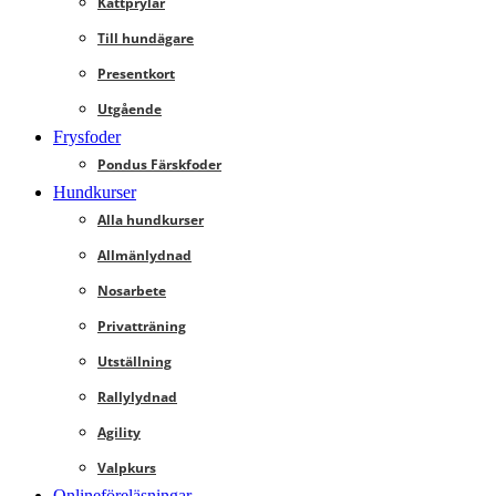
Kattprylar
Till hundägare
Presentkort
Utgående
Frysfoder
Pondus Färskfoder
Hundkurser
Alla hundkurser
Allmänlydnad
Nosarbete
Privatträning
Utställning
Rallylydnad
Agility
Valpkurs
Onlineföreläsningar