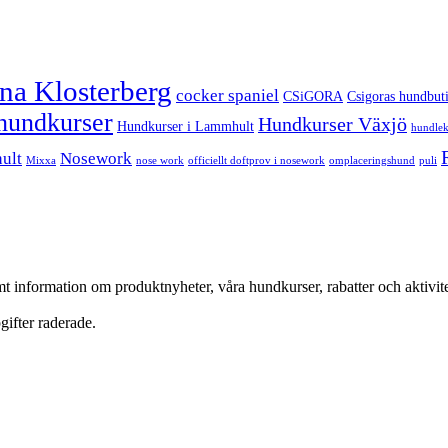
ina Klosterberg
cocker spaniel
CSiGORA
Csigoras hundbut
hundkurser
Hundkurser Växjö
Hundkurser i Lammhult
hundlek
ult
Nosework
Mixxa
nose work
officiellt doftprov i nosework
omplaceringshund
puli
nformation om produktnyheter, våra hundkurser, rabatter och aktivitete
ifter raderade.