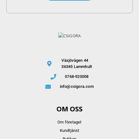
Växjövägen 44
36345 Lammhult
0768-920008
info@csigora.com
OM OSS
Om företaget
Kundtjänst
Butiken