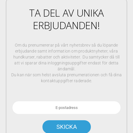
TA DEL AV UNIKA
ERBJUDANDEN!
Om du prenumererar på vårt nyhetsbrev så du löpande
erbjudande samt information om produktnyheter, våra
hundkurser, rabatter och aktiviteter. Du samtycker då till
att vi sparar dina inloggningsuppgifter endast för detta
ändamål.
Du kan när som helst avsluta prenumerationen och få dina
kontaktuppgifter raderade.