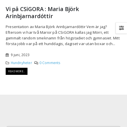
Vi på CSiGORA : Maria Björk
Arinbjarnardóttir
Presentation av Maria Björk Arinbjarnardóttir Vem är jag?
Eftersom vi har två Marior på CSiGORA kallas jag Mörri, ett
gammalt random smeknamn från högstadiet och gymnasiet. Mitt
första jobb var på ett hunddagis, dagiset var utan boxar och...
9 juni, 2023
Hundnyheter
0 Comments
READ MORE...