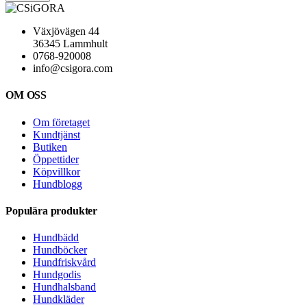
Växjövägen 44
36345 Lammhult
0768-920008
info@csigora.com
OM OSS
Om företaget
Kundtjänst
Butiken
Öppettider
Köpvillkor
Hundblogg
Populära produkter
Hundbädd
Hundböcker
Hundfriskvård
Hundgodis
Hundhalsband
Hundkläder