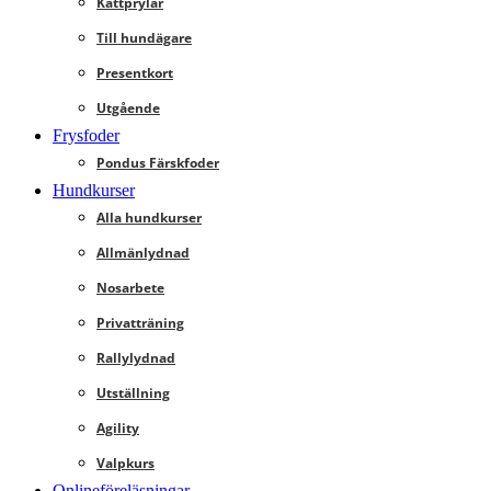
Kattprylar
Till hundägare
Presentkort
Utgående
Frysfoder
Pondus Färskfoder
Hundkurser
Alla hundkurser
Allmänlydnad
Nosarbete
Privatträning
Rallylydnad
Utställning
Agility
Valpkurs
Onlineföreläsningar