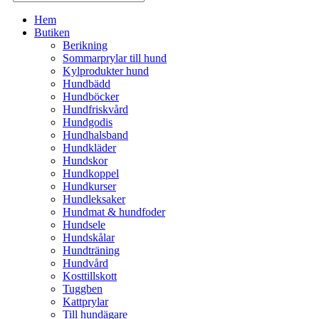
Hem
Butiken
Berikning
Sommarprylar till hund
Kylprodukter hund
Hundbädd
Hundböcker
Hundfriskvård
Hundgodis
Hundhalsband
Hundkläder
Hundskor
Hundkoppel
Hundkurser
Hundleksaker
Hundmat & hundfoder
Hundsele
Hundskålar
Hundträning
Hundvård
Kosttillskott
Tuggben
Kattprylar
Till hundägare