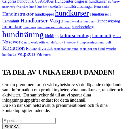
Csigoras hundbutik
CSiGORAs Hundcenter
csigoras hundkurser
doftprov
hundföreläsningar
nosework
friskvård hund
hunden i samhället
Hundgodis
hundkurser
Hundinstruktör
hundkoppel
Hundkurser i
Hundkurser Växjö
Lammhult
Hundpsykolog
hundleksaker
hundmat
hundskor
hundsociologi
hund skor
hundskor som sitter kvar
hundträning
kultursociologi
lammhult
kloklipp
Mixxa
Nosework
nose work
officiellt doftprov i nosework
omplaceringshund
puli
RE:lation
Rottne
silverduk
socialträning hund
sociologi om hund
svenskt
valpkurs
hundgodis
Valpkurser
TA DEL AV UNIKA ERBJUDANDEN!
Om du prenumererar på vårt nyhetsbrev så du löpande erbjudande
samt information om produktnyheter, våra hundkurser, rabatter och
aktiviteter. Du samtycker då till att vi sparar dina
inloggningsuppgifter endast för detta ändamål.
Du kan när som helst avsluta prenumerationen och få dina
kontaktuppgifter raderade.