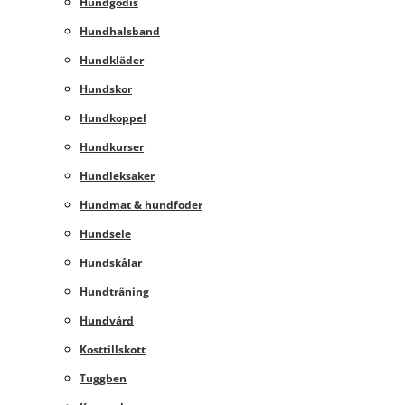
Hundgodis
Hundhalsband
Hundkläder
Hundskor
Hundkoppel
Hundkurser
Hundleksaker
Hundmat & hundfoder
Hundsele
Hundskålar
Hundträning
Hundvård
Kosttillskott
Tuggben