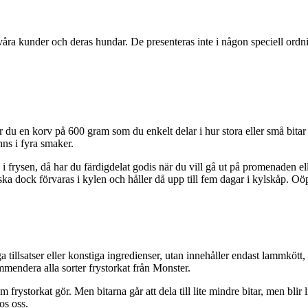
ra kunder och deras hundar. De presenteras inte i någon speciell ordni
 du en korv på 600 gram som du enkelt delar i hur stora eller små bitar du
ns i fyra smaker.
 frysen, då har du färdigdelat godis när du vill gå ut på promenaden elle
a dock förvaras i kylen och håller då upp till fem dagar i kylskåp. Oö
illsatser eller konstiga ingredienser, utan innehåller endast lammkött
mmendera alla sorter frystorkat från Monster.
om frystorkat gör. Men bitarna går att dela till lite mindre bitar, men bli
os oss.