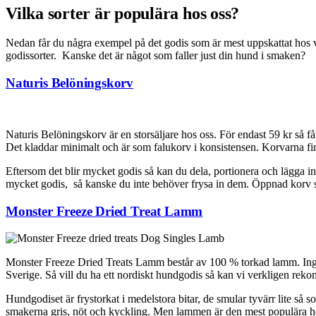
Vilka sorter är populära hos oss?
Nedan får du några exempel på det godis som är mest uppskattat hos vå
godissorter. Kanske det är något som faller just din hund i smaken?
Naturis Belöningskorv
Naturis Belöningskorv är en storsäljare hos oss. För endast 59 kr så får
Det kladdar minimalt och är som falukorv i konsistensen. Korvarna fin
Eftersom det blir mycket godis så kan du dela, portionera och lägga in i
mycket godis, så kanske du inte behöver frysa in dem. Öppnad korv sk
Monster Freeze Dried Treat Lamm
Monster Freeze Dried Treats Lamm består av 100 % torkad lamm. Inga t
Sverige. Så vill du ha ett nordiskt hundgodis så kan vi verkligen reko
Hundgodiset är frystorkat i medelstora bitar, de smular tyvärr lite så s
smakerna gris, nöt och kyckling. Men lammen är den mest populära h