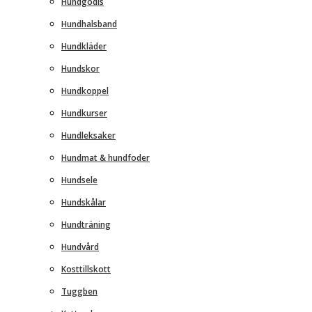
Hundgodis
Hundhalsband
Hundkläder
Hundskor
Hundkoppel
Hundkurser
Hundleksaker
Hundmat & hundfoder
Hundsele
Hundskålar
Hundträning
Hundvård
Kosttillskott
Tuggben