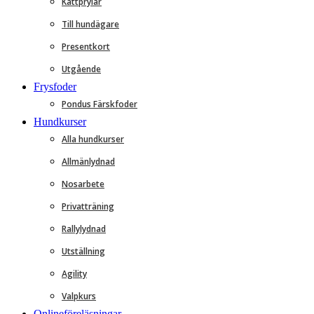
Kattprylar
Till hundägare
Presentkort
Utgående
Frysfoder
Pondus Färskfoder
Hundkurser
Alla hundkurser
Allmänlydnad
Nosarbete
Privatträning
Rallylydnad
Utställning
Agility
Valpkurs
Onlineföreläsningar