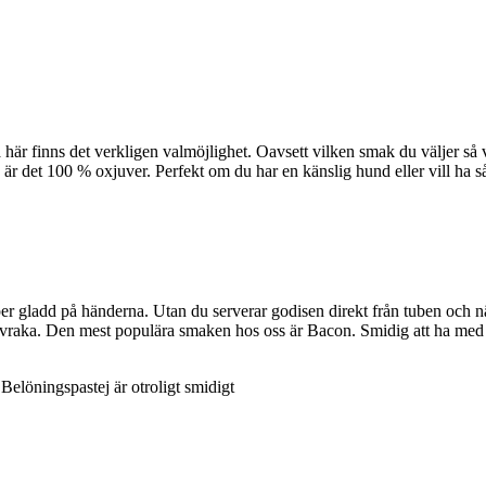
r finns det verkligen valmöjlighet. Oavsett vilken smak du väljer så ve
så är det 100 % oxjuver. Perfekt om du har en känslig hund eller vill ha s
r gladd på händerna. Utan du serverar godisen direkt från tuben och när 
ch vraka. Den mest populära smaken hos oss är Bacon. Smidig att ha med 
. Belöningspastej är otroligt smidigt