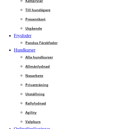
Kattprylar
Till hundägare
Presentkort
Utgående
Frysfoder
Pondus Färskfoder
Hundkurser
Alla hundkurser
Allmänlydnad
Nosarbete
Privatträning
Utställning
Rallylydnad
Agility
Valpkurs
Onlineföreläsningar