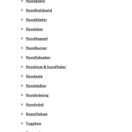
Hundgodis
Hundhalsband
Hundkläder
Hundskor
Hundkoppel
Hundkurser
Hundleksaker
Hundmat & hundfoder
Hundsele
Hundskålar
Hundträning
Hundvård
Kosttillskott
Tuggben