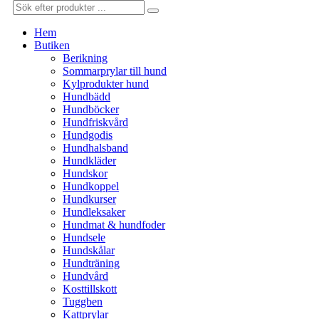
Hem
Butiken
Berikning
Sommarprylar till hund
Kylprodukter hund
Hundbädd
Hundböcker
Hundfriskvård
Hundgodis
Hundhalsband
Hundkläder
Hundskor
Hundkoppel
Hundkurser
Hundleksaker
Hundmat & hundfoder
Hundsele
Hundskålar
Hundträning
Hundvård
Kosttillskott
Tuggben
Kattprylar