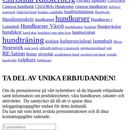
cocker spaniel
CSiGORA
Csigoras hundbutik
CSiGORAs Hundcenter
csigoras hundkurser
doftprov
hundföreläsningar
nosework
friskvård hund
hunden i samhället
Hundgodis
hundkurser
Hundinstruktör
hundkoppel
Hundkurser i
Hundkurser Växjö
Lammhult
Hundpsykolog
hundleksaker
hundmat
hundskor
hundsociologi
hund skor
hundskor som sitter kvar
hundträning
kultursociologi
lammhult
kloklipp
Mixxa
Nosework
nose work
officiellt doftprov i nosework
omplaceringshund
puli
RE:lation
Rottne
silverduk
socialträning hund
sociologi om hund
svenskt
valpkurs
hundgodis
Valpkurser
TA DEL AV UNIKA ERBJUDANDEN!
Om du prenumererar på vårt nyhetsbrev så du löpande erbjudande
samt information om produktnyheter, våra hundkurser, rabatter och
aktiviteter. Du samtycker då till att vi sparar dina
inloggningsuppgifter endast för detta ändamål.
Du kan när som helst avsluta prenumerationen och få dina
kontaktuppgifter raderade.