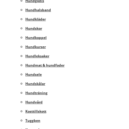
Hundgodis
Hundhalsband
Hundkläder
Hundskor
Hundkoppel
Hundkurser
Hundleksaker
Hundmat & hundfoder
Hundsele
Hundskålar
Hundträning
Hundvård
Kosttillskott
Tuggben