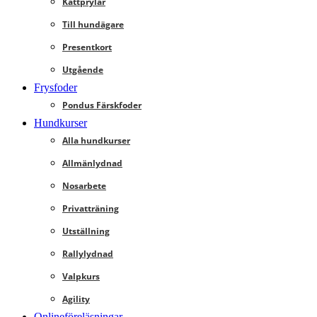
Kattprylar
Till hundägare
Presentkort
Utgående
Frysfoder
Pondus Färskfoder
Hundkurser
Alla hundkurser
Allmänlydnad
Nosarbete
Privatträning
Utställning
Rallylydnad
Valpkurs
Agility
Onlineföreläsningar