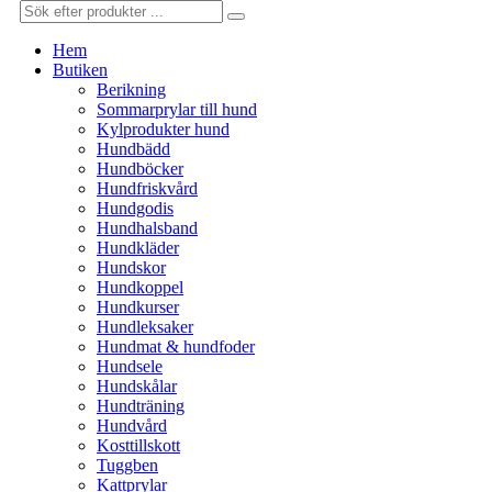
Hem
Butiken
Berikning
Sommarprylar till hund
Kylprodukter hund
Hundbädd
Hundböcker
Hundfriskvård
Hundgodis
Hundhalsband
Hundkläder
Hundskor
Hundkoppel
Hundkurser
Hundleksaker
Hundmat & hundfoder
Hundsele
Hundskålar
Hundträning
Hundvård
Kosttillskott
Tuggben
Kattprylar