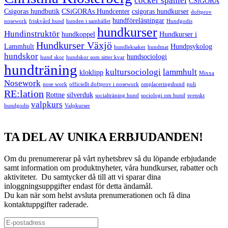
cocker spaniel
CSiGORA
Csigoras hundbutik
CSiGORAs Hundcenter
csigoras hundkurser
doftprov
hundföreläsningar
nosework
friskvård hund
hunden i samhället
Hundgodis
hundkurser
Hundinstruktör
hundkoppel
Hundkurser i
Hundkurser Växjö
Lammhult
Hundpsykolog
hundleksaker
hundmat
hundskor
hundsociologi
hund skor
hundskor som sitter kvar
hundträning
kultursociologi
lammhult
kloklipp
Mixxa
Nosework
nose work
officiellt doftprov i nosework
omplaceringshund
puli
RE:lation
Rottne
silverduk
socialträning hund
sociologi om hund
svenskt
valpkurs
hundgodis
Valpkurser
TA DEL AV UNIKA ERBJUDANDEN!
Om du prenumererar på vårt nyhetsbrev så du löpande erbjudande
samt information om produktnyheter, våra hundkurser, rabatter och
aktiviteter. Du samtycker då till att vi sparar dina
inloggningsuppgifter endast för detta ändamål.
Du kan när som helst avsluta prenumerationen och få dina
kontaktuppgifter raderade.