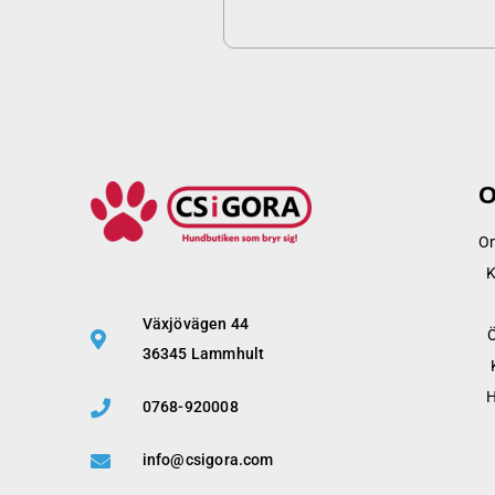
O
Om
K
Växjövägen 44
36345 Lammhult
H
0768-920008
info@csigora.com