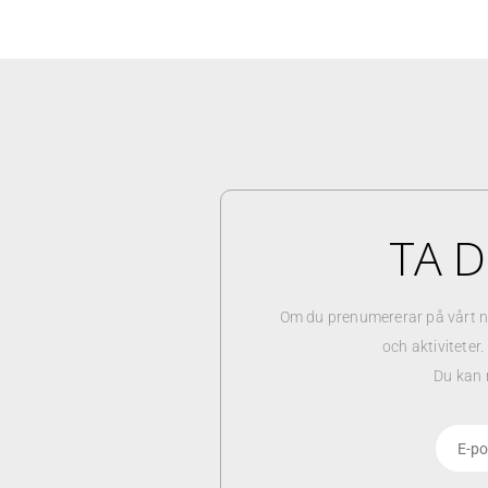
TA D
Om du prenumererar på vårt n
och aktiviteter
Du kan 