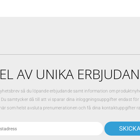
EL AV UNIKA ERBJUDA
yhetsbrev så du löpande erbjudande samt information om produktnyhet
. Du samtycker då till att vi sparar dina inloggningsuppgifter endast fö
när som helst avsluta prenumerationen och få dina kontaktuppgifter r