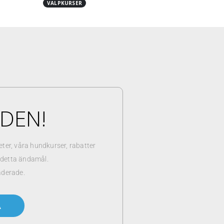
VALPKURSER
NDEN!
er, våra hundkurser, rabatter
r detta ändamål.
aderade.