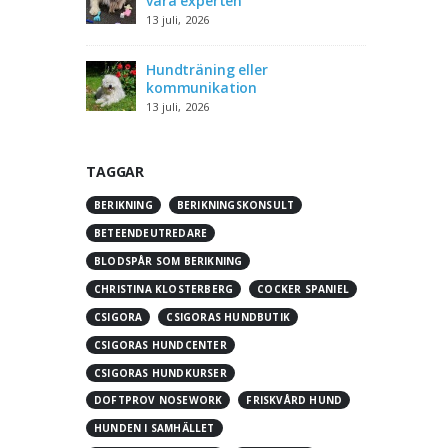
vara experten
13 juli, 2026
Hundträning eller
kommunikation
13 juli, 2026
TAGGAR
BERIKNING
BERIKNINGSKONSULT
BETEENDEUTREDARE
BLODSPÅR SOM BERIKNING
CHRISTINA KLOSTERBERG
COCKER SPANIEL
CSIGORA
CSIGORAS HUNDBUTIK
CSIGORAS HUNDCENTER
CSIGORAS HUNDKURSER
DOFTPROV NOSEWORK
FRISKVÅRD HUND
HUNDEN I SAMHÄLLET