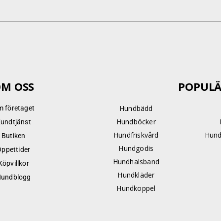
M OSS
POPULÄ
Hundbädd
 företaget
Hundböcker
undtjänst
Hundfriskvård
Hund
Butiken
Hundgodis
Öppettider
Hundhalsband
Köpvillkor
Hundkläder
undblogg
Hundkoppel