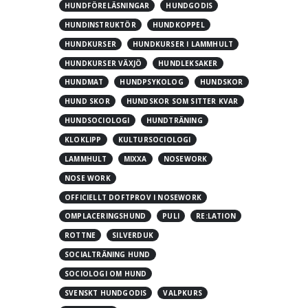
HUNDFÖRELÄSNINGAR
HUNDGODIS
HUNDINSTRUKTÖR
HUNDKOPPEL
HUNDKURSER
HUNDKURSER I LAMMHULT
HUNDKURSER VÄXJÖ
HUNDLEKSAKER
HUNDMAT
HUNDPSYKOLOG
HUNDSKOR
HUND SKOR
HUNDSKOR SOM SITTER KVAR
HUNDSOCIOLOGI
HUNDTRÄNING
KLOKLIPP
KULTURSOCIOLOGI
LAMMHULT
MIXXA
NOSEWORK
NOSE WORK
OFFICIELLT DOFTPROV I NOSEWORK
OMPLACERINGSHUND
PULI
RE:LATION
ROTTNE
SILVERDUK
SOCIALTRÄNING HUND
SOCIOLOGI OM HUND
SVENSKT HUNDGODIS
VALPKURS