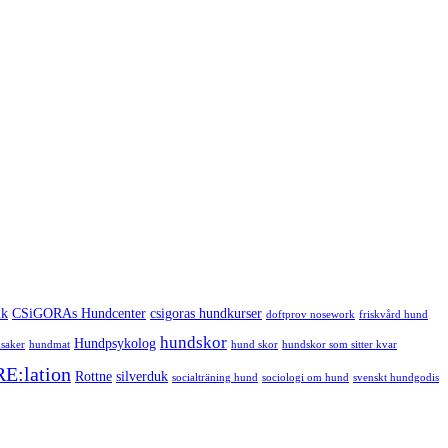
ik
CSiGORAs Hundcenter
csigoras hundkurser
doftprov nosework
friskvård hund
hundskor
Hundpsykolog
saker
hundmat
hund skor
hundskor som sitter kvar
RE:lation
Rottne
silverduk
socialträning hund
sociologi om hund
svenskt hundgodis