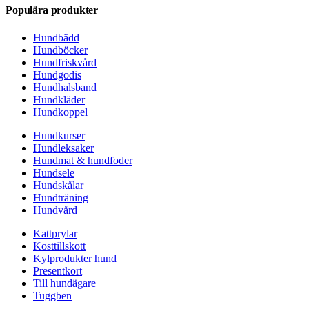
Populära produkter
Hundbädd
Hundböcker
Hundfriskvård
Hundgodis
Hundhalsband
Hundkläder
Hundkoppel
Hundkurser
Hundleksaker
Hundmat & hundfoder
Hundsele
Hundskålar
Hundträning
Hundvård
Kattprylar
Kosttillskott
Kylprodukter hund
Presentkort
Till hundägare
Tuggben