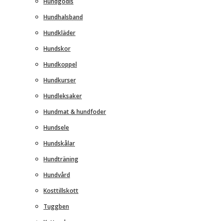
Hundgodis
Hundhalsband
Hundkläder
Hundskor
Hundkoppel
Hundkurser
Hundleksaker
Hundmat & hundfoder
Hundsele
Hundskålar
Hundträning
Hundvård
Kosttillskott
Tuggben