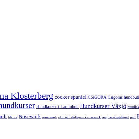
ina Klosterberg
cocker spaniel
CSiGORA
Csigoras hundbut
hundkurser
Hundkurser Växjö
Hundkurser i Lammhult
hundlek
ult
Nosework
Mixxa
nose work
officiellt doftprov i nosework
omplaceringshund
puli