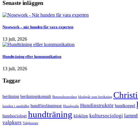
Senaste inläggen
Nosework – när hunden får vara experten
13 juli, 2026
Hundträning eller kommunikation
13 juli, 2026
Taggar
Christ
berikning
berikningskonsult
Beteendeutredare
blodspår som berikning
Hundinstruktör
hundföreläsningar
hundkoppel
hunden i samhället
Hundgodis
hundträning
kultursociologi
lammh
hundsociologi
kloklipp
valpkurs
Valpkurser