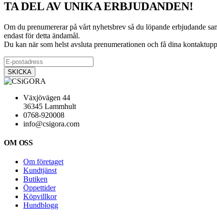
TA DEL AV UNIKA ERBJUDANDEN!
Om du prenumererar på vårt nyhetsbrev så du löpande erbjudande samt i
endast för detta ändamål.
Du kan när som helst avsluta prenumerationen och få dina kontaktuppg
Växjövägen 44
36345 Lammhult
0768-920008
info@csigora.com
OM OSS
Om företaget
Kundtjänst
Butiken
Öppettider
Köpvillkor
Hundblogg