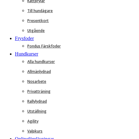
Kattprylar
Till hundägare
Presentkort
Utgående
Frysfoder
Pondus Färskfoder
Hundkurser
Alla hundkurser
Allmänlydnad
Nosarbete
Privatträning
Rallylydnad
Utställning
Agility
Valpkurs
Onlineföreläsningar