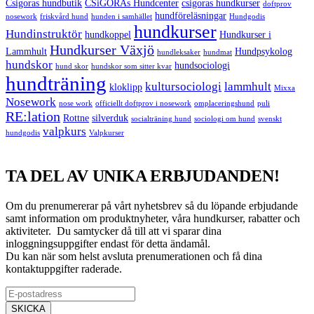
Csigoras hundbutik
CSiGORAs Hundcenter
csigoras hundkurser
doftprov
hundföreläsningar
nosework
friskvård hund
hunden i samhället
Hundgodis
hundkurser
Hundinstruktör
hundkoppel
Hundkurser i
Hundkurser Växjö
Lammhult
Hundpsykolog
hundleksaker
hundmat
hundskor
hundsociologi
hund skor
hundskor som sitter kvar
hundträning
kultursociologi
lammhult
kloklipp
Mixxa
Nosework
nose work
officiellt doftprov i nosework
omplaceringshund
puli
RE:lation
Rottne
silverduk
socialträning hund
sociologi om hund
svenskt
valpkurs
hundgodis
Valpkurser
TA DEL AV UNIKA ERBJUDANDEN!
Om du prenumererar på vårt nyhetsbrev så du löpande erbjudande
samt information om produktnyheter, våra hundkurser, rabatter och
aktiviteter. Du samtycker då till att vi sparar dina
inloggningsuppgifter endast för detta ändamål.
Du kan när som helst avsluta prenumerationen och få dina
kontaktuppgifter raderade.