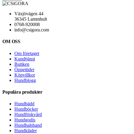
Växjövägen 44
36345 Lammhult
0768-920008
info@csigora.com
OM OSS
Om företaget
Kundtjänst
Butiken
Öppettider
Köpvillkor
Hundblogg
Populära produkter
Hundbädd
Hundböcker
Hundfriskvård
Hundgodis
Hundhalsband
Hundkläder