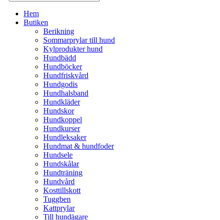
Hem
Butiken
Berikning
Sommarprylar till hund
Kylprodukter hund
Hundbädd
Hundböcker
Hundfriskvård
Hundgodis
Hundhalsband
Hundkläder
Hundskor
Hundkoppel
Hundkurser
Hundleksaker
Hundmat & hundfoder
Hundsele
Hundskålar
Hundträning
Hundvård
Kosttillskott
Tuggben
Kattprylar
Till hundägare