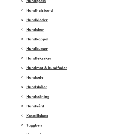
Hundgodis
Hundhalsband
Hundkläder
Hundskor
Hundkoppel
Hundkurser
Hundleksaker
Hundmat & hundfoder
Hundsele
Hundskålar
Hundträning
Hundvård
Kosttillskott
Tuggben