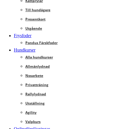
Kattprylar
Till hundägare
Presentkort
Utgående
Frysfoder
Pondus Färskfoder
Hundkurser
Alla hundkurser
Allmänlydnad
Nosarbete
Privatträning
Rallylydnad
Utställning
Agility
Valpkurs
Onlineföreläsningar