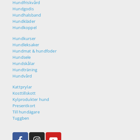
Hundfriskvård
Hundgodis
Hundhalsband
Hundkläder
Hundkoppel
Hundkurser
Hundleksaker
Hundmat & hundfoder
Hundsele
Hundskålar
Hundträning
Hundvård
Kattprylar
Kosttillskott
Kylprodukter hund
Presentkort
Till hundägare
Tuggben