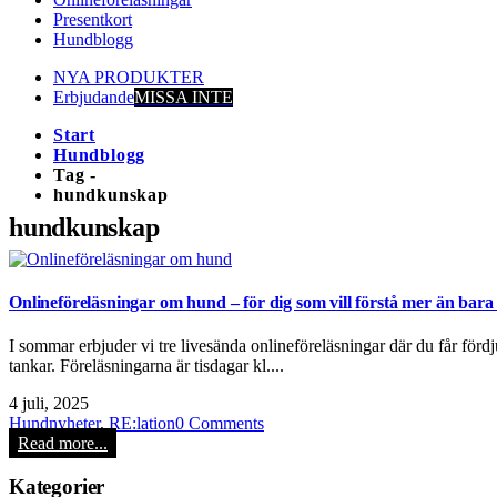
Presentkort
Hundblogg
NYA PRODUKTER
Erbjudande
MISSA INTE
Start
Hundblogg
Tag -
hundkunskap
hundkunskap
Onlineföreläsningar om hund – för dig som vill förstå mer än bara
I sommar erbjuder vi tre livesända onlineföreläsningar där du får för
tankar. Föreläsningarna är tisdagar kl....
4 juli, 2025
Hundnyheter
,
RE:lation
0 Comments
Read more...
Kategorier