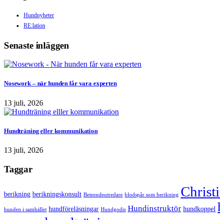
Hundnyheter
RE:lation
Senaste inläggen
Nosework – när hunden får vara experten
13 juli, 2026
Hundträning eller kommunikation
13 juli, 2026
Taggar
Christ
berikning
berikningskonsult
Beteendeutredare
blodspår som berikning
Hundinstruktör
hundföreläsningar
hundkoppel
hunden i samhället
Hundgodis