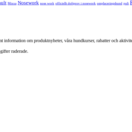
ult
Nosework
Mixxa
nose work
officiellt doftprov i nosework
omplaceringshund
puli
nformation om produktnyheter, våra hundkurser, rabatter och aktivitete
ifter raderade.