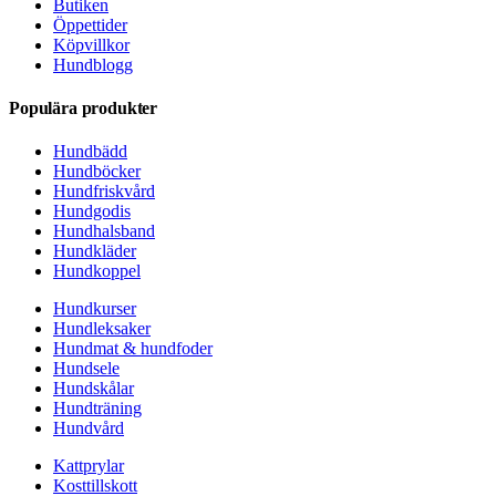
Butiken
Öppettider
Köpvillkor
Hundblogg
Populära produkter
Hundbädd
Hundböcker
Hundfriskvård
Hundgodis
Hundhalsband
Hundkläder
Hundkoppel
Hundkurser
Hundleksaker
Hundmat & hundfoder
Hundsele
Hundskålar
Hundträning
Hundvård
Kattprylar
Kosttillskott