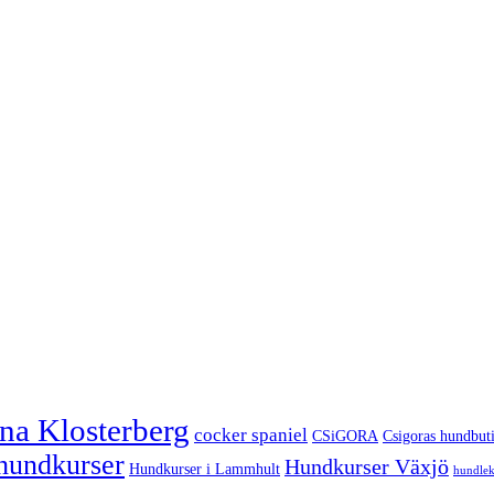
ina Klosterberg
cocker spaniel
CSiGORA
Csigoras hundbut
hundkurser
Hundkurser Växjö
Hundkurser i Lammhult
hundlek