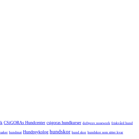
ik
CSiGORAs Hundcenter
csigoras hundkurser
doftprov nosework
friskvård hund
hundskor
Hundpsykolog
saker
hundmat
hund skor
hundskor som sitter kvar