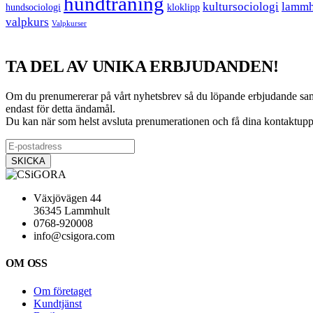
hundträning
kultursociologi
lammh
hundsociologi
kloklipp
valpkurs
Valpkurser
TA DEL AV UNIKA ERBJUDANDEN!
Om du prenumererar på vårt nyhetsbrev så du löpande erbjudande samt i
endast för detta ändamål.
Du kan när som helst avsluta prenumerationen och få dina kontaktuppg
Växjövägen 44
36345 Lammhult
0768-920008
info@csigora.com
OM OSS
Om företaget
Kundtjänst