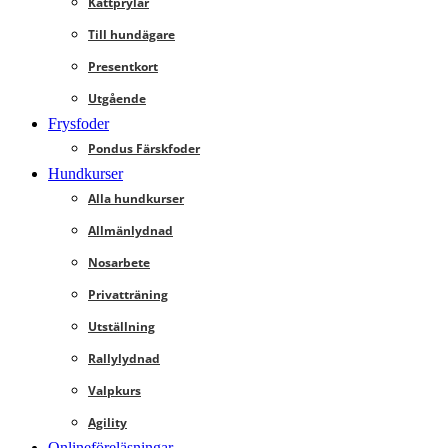
Kattprylar
Till hundägare
Presentkort
Utgående
Frysfoder
Pondus Färskfoder
Hundkurser
Alla hundkurser
Allmänlydnad
Nosarbete
Privatträning
Utställning
Rallylydnad
Valpkurs
Agility
Onlineföreläsningar