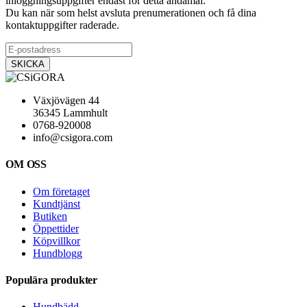
inloggningsuppgifter endast för detta ändamål.
Du kan när som helst avsluta prenumerationen och få dina
kontaktuppgifter raderade.
Växjövägen 44
36345 Lammhult
0768-920008
info@csigora.com
OM OSS
Om företaget
Kundtjänst
Butiken
Öppettider
Köpvillkor
Hundblogg
Populära produkter
Hundbädd