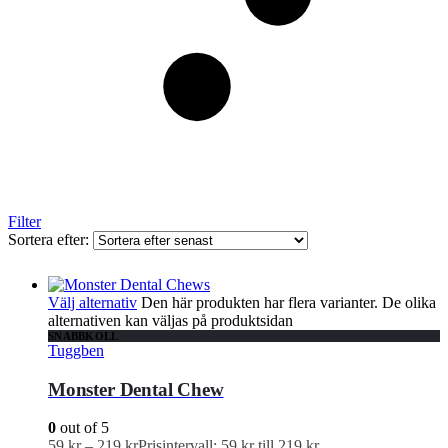
Filter
Sortera efter:
Välj alternativ
Den här produkten har flera varianter. De olika
alternativen kan väljas på produktsidan
SNABBKOLL
Tuggben
Monster Dental Chew
0
out of 5
59
kr
–
219
kr
Prisintervall: 59 kr till 219 kr