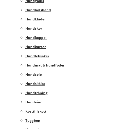
Hundgodis
Hundhalsband
Hundkläder
Hundskor
Hundkoppel
Hundkurser
Hundleksaker
Hundmat & hundfoder
Hundsele
Hundskålar
Hundträning
Hundvård
Kosttillskott
Tuggben