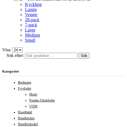
Kyckling
Lamm
Veggie
28-pack
7-pack
Large
Medium
Small
Visa:
Sök efter:
Sök
Kategorier
Berikning
Frysfoder
Mush
Pondus Färskfoder
VOM
Hundbädd
Hundböcker
Hundfriskvård