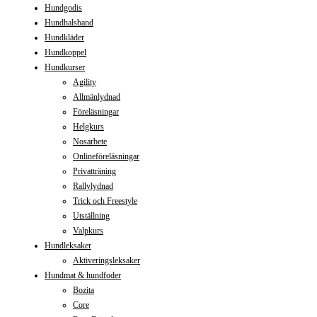
Hundgodis
Hundhalsband
Hundkläder
Hundkoppel
Hundkurser
Agility
Allmänlydnad
Föreläsningar
Helgkurs
Nosarbete
Onlineföreläsningar
Privatträning
Rallylydnad
Trick och Freestyle
Utställning
Valpkurs
Hundleksaker
Aktiveringsleksaker
Hundmat & hundfoder
Bozita
Core