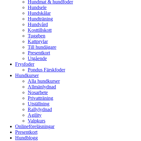
Hundmat & hundfoder
Hundsele
Hundskålar
Hundträning
Hundvård
Kosttillskott
Tuggben
Kattprylar
Till hundägare
Presentkort
Utgående
Frysfoder
Pondus Färskfoder
Hundkurser
Alla hundkurser
Allmänlydnad
Nosarbete
Privatträning
Utställning
Rallylydnad
Agility
Valpkurs
Onlineföreläsningar
Presentkort
Hundblogg