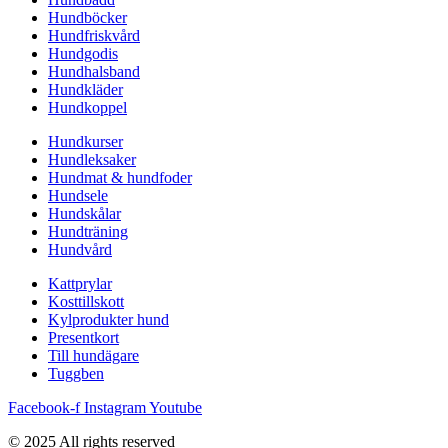
Hundböcker
Hundfriskvård
Hundgodis
Hundhalsband
Hundkläder
Hundkoppel
Hundkurser
Hundleksaker
Hundmat & hundfoder
Hundsele
Hundskålar
Hundträning
Hundvård
Kattprylar
Kosttillskott
Kylprodukter hund
Presentkort
Till hundägare
Tuggben
Facebook-f
Instagram
Youtube
© 2025 All rights reserved