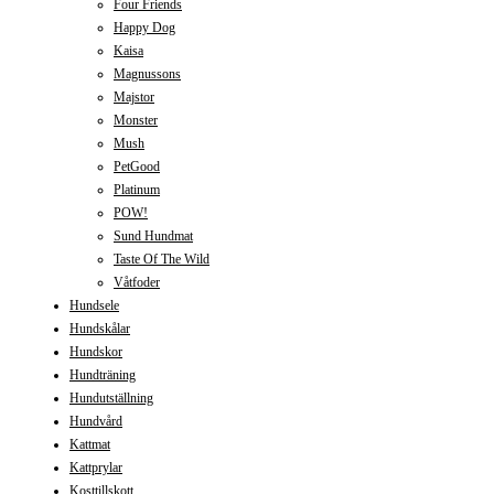
Four Friends
Happy Dog
Kaisa
Magnussons
Majstor
Monster
Mush
PetGood
Platinum
POW!
Sund Hundmat
Taste Of The Wild
Våtfoder
Hundsele
Hundskålar
Hundskor
Hundträning
Hundutställning
Hundvård
Kattmat
Kattprylar
Kosttillskott