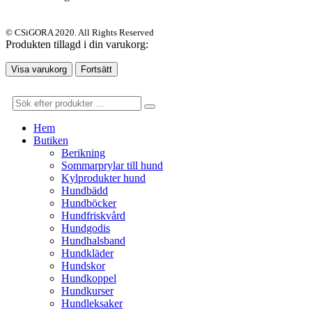
© CSiGORA 2020. All Rights Reserved
Produkten tillagd i din varukorg:
Visa varukorg
Fortsätt
Hem
Butiken
Berikning
Sommarprylar till hund
Kylprodukter hund
Hundbädd
Hundböcker
Hundfriskvård
Hundgodis
Hundhalsband
Hundkläder
Hundskor
Hundkoppel
Hundkurser
Hundleksaker