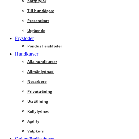
Kattprylar
Till hundägare
Presentkort
Utgående
Frysfoder
Pondus Färskfoder
Hundkurser
Alla hundkurser
Allmänlydnad
Nosarbete
Privatträning
Utställning
Rallylydnad
Agility
Valpkurs
Onlineföreläsningar