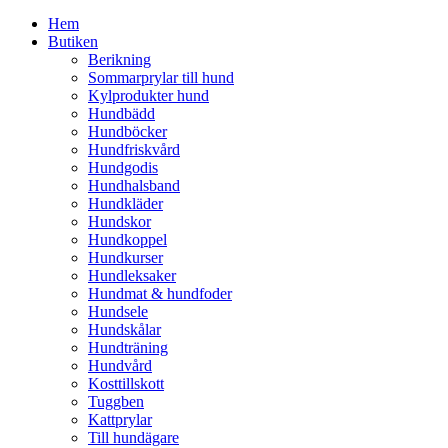
Hem
Butiken
Berikning
Sommarprylar till hund
Kylprodukter hund
Hundbädd
Hundböcker
Hundfriskvård
Hundgodis
Hundhalsband
Hundkläder
Hundskor
Hundkoppel
Hundkurser
Hundleksaker
Hundmat & hundfoder
Hundsele
Hundskålar
Hundträning
Hundvård
Kosttillskott
Tuggben
Kattprylar
Till hundägare