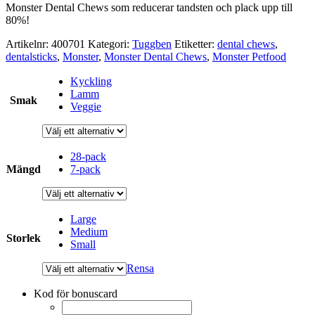
Monster Dental Chews som reducerar tandsten och plack upp till
80%!
Artikelnr:
400701
Kategori:
Tuggben
Etiketter:
dental chews
,
dentalsticks
,
Monster
,
Monster Dental Chews
,
Monster Petfood
Kyckling
Lamm
Smak
Veggie
28-pack
Mängd
7-pack
Large
Medium
Storlek
Small
Rensa
Kod för bonuscard