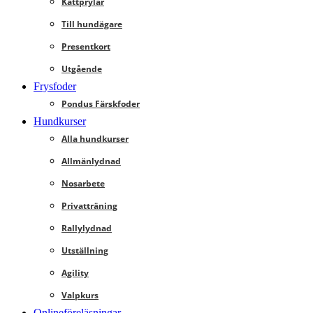
Kattprylar
Till hundägare
Presentkort
Utgående
Frysfoder
Pondus Färskfoder
Hundkurser
Alla hundkurser
Allmänlydnad
Nosarbete
Privatträning
Rallylydnad
Utställning
Agility
Valpkurs
Onlineföreläsningar