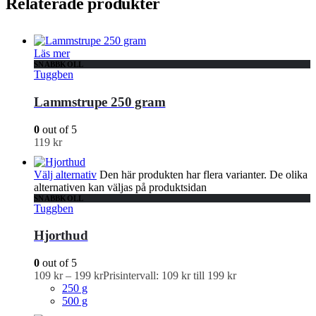
Relaterade produkter
Läs mer
SNABBKOLL
Tuggben
Lammstrupe 250 gram
0
out of 5
119
kr
Välj alternativ
Den här produkten har flera varianter. De olika
alternativen kan väljas på produktsidan
SNABBKOLL
Tuggben
Hjorthud
0
out of 5
109
kr
–
199
kr
Prisintervall: 109 kr till 199 kr
250 g
500 g