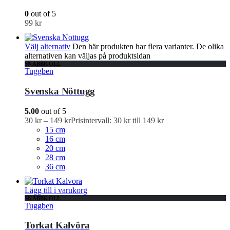
0
out of 5
99
kr
Välj alternativ
Den här produkten har flera varianter. De olika
alternativen kan väljas på produktsidan
SNABBKOLL
Tuggben
Svenska Nöttugg
5.00
out of 5
30
kr
–
149
kr
Prisintervall: 30 kr till 149 kr
15 cm
16 cm
20 cm
28 cm
36 cm
Lägg till i varukorg
SNABBKOLL
Tuggben
Torkat Kalvöra