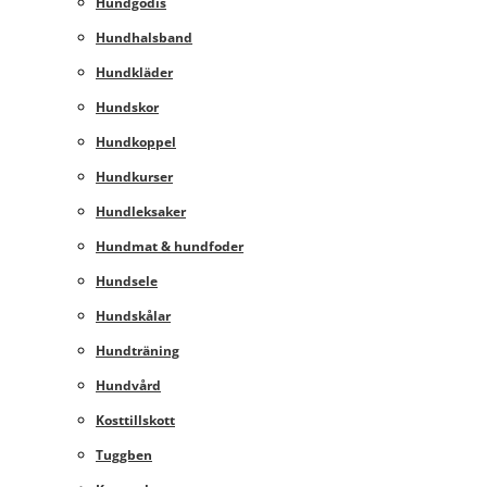
Hundgodis
Hundhalsband
Hundkläder
Hundskor
Hundkoppel
Hundkurser
Hundleksaker
Hundmat & hundfoder
Hundsele
Hundskålar
Hundträning
Hundvård
Kosttillskott
Tuggben