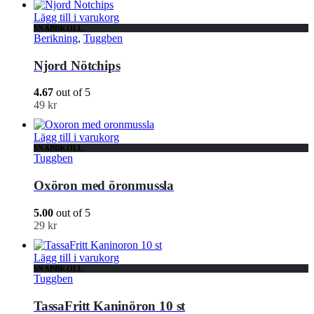
Lägg till i varukorg
SNABBKOLL
Berikning
,
Tuggben
Njord Nötchips
4.67
out of 5
49
kr
Lägg till i varukorg
SNABBKOLL
Tuggben
Oxöron med öronmussla
5.00
out of 5
29
kr
Lägg till i varukorg
SNABBKOLL
Tuggben
TassaFritt Kaninöron 10 st