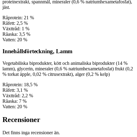
proteinextrakt, spannmål, mineraler (0,6 % natriumhexametafosfat),
jäst.
Råprotein: 21 %
Råfett: 2,5 %
Växttråd: 1 %
Råaska: 3,5 %
Vatten: 20 %
Innehållsförteckning, Lamm
Vegetabiliska biprodukter, kött och animaliska biprodukter (14 %
lamm), glycerin, mineraler (0,6 % natriumhexametafosfat) frukt (0,2
% torkat äpple, 0,02 % citrusextrakt), alger (0,2 % kelp)
Råprotein: 18,5 %
Råfett: 3,1 %
Växttråd: 2,2 %
Råaska: 7 %
Vatten: 20 %
Recensioner
Det finns inga recensioner än.