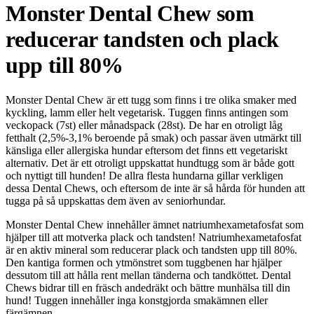
Monster Dental Chew som
reducerar tandsten och plack
upp till 80%
Monster Dental Chew är ett tugg som finns i tre olika smaker med
kyckling, lamm eller helt vegetarisk. Tuggen finns antingen som
veckopack (7st) eller månadspack (28st). De har en otroligt låg
fetthalt (2,5%-3,1% beroende på smak) och passar även utmärkt till
känsliga eller allergiska hundar eftersom det finns ett vegetariskt
alternativ. Det är ett otroligt uppskattat hundtugg som är både gott
och nyttigt till hunden! De allra flesta hundarna gillar verkligen
dessa Dental Chews, och eftersom de inte är så hårda för hunden att
tugga på så uppskattas dem även av seniorhundar.
Monster Dental Chew innehåller ämnet natriumhexametafosfat som
hjälper till att motverka plack och tandsten! Natriumhexametafosfat
är en aktiv mineral som reducerar plack och tandsten upp till 80%.
Den kantiga formen och ytmönstret som tuggbenen har hjälper
dessutom till att hålla rent mellan tänderna och tandköttet. Dental
Chews bidrar till en fräsch andedräkt och bättre munhälsa till din
hund! Tuggen innehåller inga konstgjorda smakämnen eller
färgämnen.