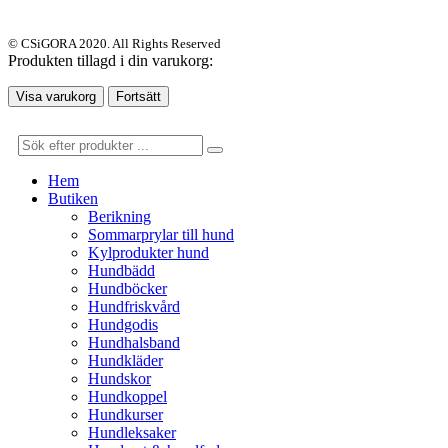
© CSiGORA 2020. All Rights Reserved
Produkten tillagd i din varukorg:
Visa varukorg
Fortsätt
Hem
Butiken
Berikning
Sommarprylar till hund
Kylprodukter hund
Hundbädd
Hundböcker
Hundfriskvård
Hundgodis
Hundhalsband
Hundkläder
Hundskor
Hundkoppel
Hundkurser
Hundleksaker