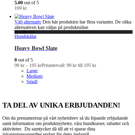
5.00
out of 5
169
kr
Välj alternativ
Den här produkten har flera varianter. De olika
alternativen kan väljas på produktsidan
SNABBKOLL
Hundskålar
Heavy Bowl Slate
0
out of 5
99
kr
–
195
kr
Prisintervall: 99 kr till 195 kr
Large
Medium
Small
TA DEL AV UNIKA ERBJUDANDEN!
Om du prenumererar på vårt nyhetsbrev så du löpande erbjudande
samt information om produktnyheter, våra hundkurser, rabatter och
aktiviteter. Du samtycker då till att vi sparar dina
inloggningsuppgifter endast för detta ändamål.