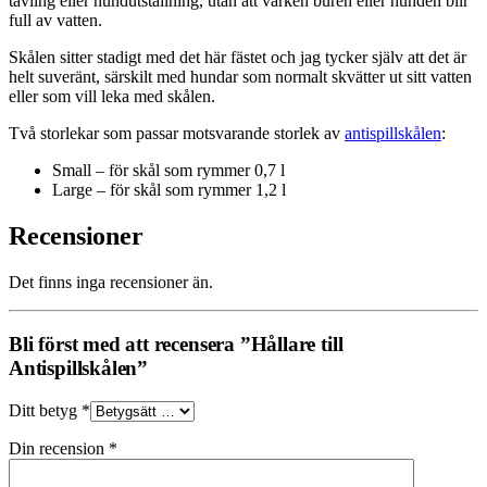
tävling eller hundutställning, utan att varken buren eller hunden blir
full av vatten.
Skålen sitter stadigt med det här fästet och jag tycker själv att det är
helt suveränt, särskilt med hundar som normalt skvätter ut sitt vatten
eller som vill leka med skålen.
Två storlekar som passar motsvarande storlek av
antispillskålen
:
Small – för skål som rymmer 0,7 l
Large – för skål som rymmer 1,2 l
Recensioner
Det finns inga recensioner än.
Bli först med att recensera ”Hållare till
Antispillskålen”
Ditt betyg
*
Din recension
*