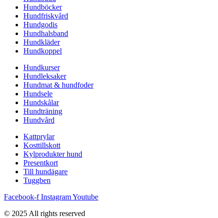
Hundböcker
Hundfriskvård
Hundgodis
Hundhalsband
Hundkläder
Hundkoppel
Hundkurser
Hundleksaker
Hundmat & hundfoder
Hundsele
Hundskålar
Hundträning
Hundvård
Kattprylar
Kosttillskott
Kylprodukter hund
Presentkort
Till hundägare
Tuggben
Facebook-f
Instagram
Youtube
© 2025 All rights reserved