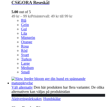
CSiGORA Reseskål
5.00
out of 5
49
kr
–
99
kr
Prisintervall: 49 kr till 99 kr
Blå
Grön
Gul
Lila
Mintgrön
Orange
Rosa
Röd
Svart
Turkos
Large
Medium
Small
Välj alternativ
Den här produkten har flera varianter. De olika
alternativen kan väljas på produktsidan
SNABBKOLL
Aktiveringsleksaker
,
Hundskålar