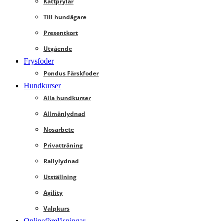
Kattprylar
Till hundägare
Presentkort
Utgående
Frysfoder
Pondus Färskfoder
Hundkurser
Alla hundkurser
Allmänlydnad
Nosarbete
Privatträning
Rallylydnad
Utställning
Agility
Valpkurs
Onlineföreläsningar