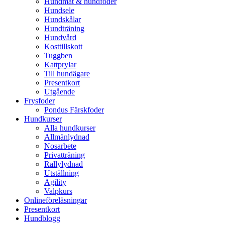
Hundmat & hundfoder
Hundsele
Hundskålar
Hundträning
Hundvård
Kosttillskott
Tuggben
Kattprylar
Till hundägare
Presentkort
Utgående
Frysfoder
Pondus Färskfoder
Hundkurser
Alla hundkurser
Allmänlydnad
Nosarbete
Privatträning
Rallylydnad
Utställning
Agility
Valpkurs
Onlineföreläsningar
Presentkort
Hundblogg