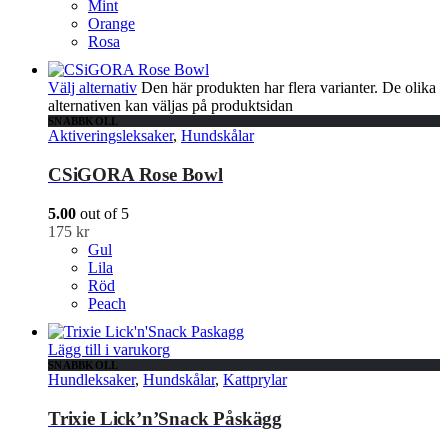
Mint
Orange
Rosa
Välj alternativ
Den här produkten har flera varianter. De olika
alternativen kan väljas på produktsidan
SNABBKOLL
Aktiveringsleksaker
,
Hundskålar
CSiGORA Rose Bowl
5.00
out of 5
175
kr
Gul
Lila
Röd
Peach
Lägg till i varukorg
SNABBKOLL
Hundleksaker
,
Hundskålar
,
Kattprylar
Trixie Lick’n’Snack Påskägg