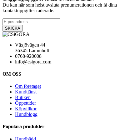
Du kan när som helst avsluta prenumerationen och få dina
kontaktuppgifter raderade.
Växjövägen 44
36345 Lammhult
0768-920008
info@csigora.com
OM OSS
Om företaget
Kundtjänst
Butiken
Öppettider
Köpvillkor
Hundblogg
Populära produkter
Hundbädd