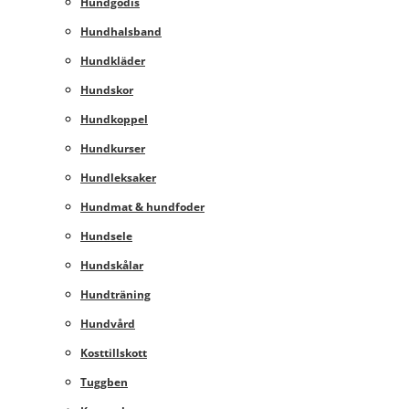
Hundgodis
Hundhalsband
Hundkläder
Hundskor
Hundkoppel
Hundkurser
Hundleksaker
Hundmat & hundfoder
Hundsele
Hundskålar
Hundträning
Hundvård
Kosttillskott
Tuggben