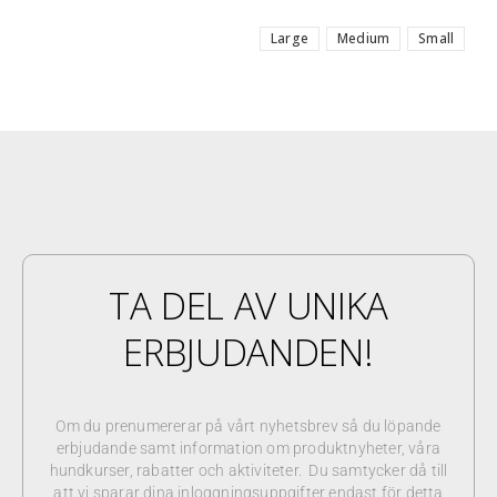
Large
Medium
Small
TA DEL AV UNIKA
ERBJUDANDEN!
Om du prenumererar på vårt nyhetsbrev så du löpande
erbjudande samt information om produktnyheter, våra
hundkurser, rabatter och aktiviteter. Du samtycker då till
att vi sparar dina inloggningsuppgifter endast för detta