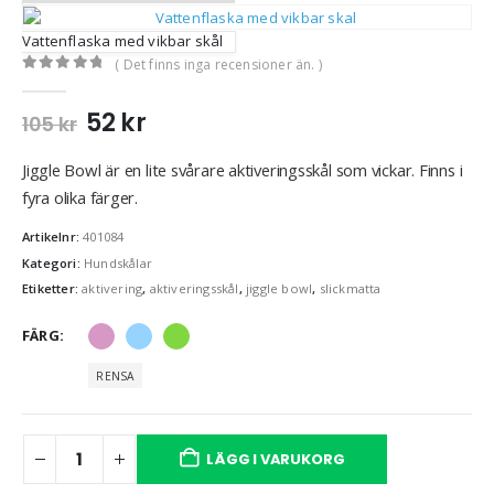
Vattenflaska med vikbar skål
( Det finns inga recensioner än. )
0
out of 5
52
kr
105
kr
Jiggle Bowl är en lite svårare aktiveringsskål som vickar. Finns i
fyra olika färger.
Artikelnr:
401084
Kategori:
Hundskålar
Etiketter:
aktivering
,
aktiveringsskål
,
jiggle bowl
,
slickmatta
FÄRG
RENSA
LÄGG I VARUKORG