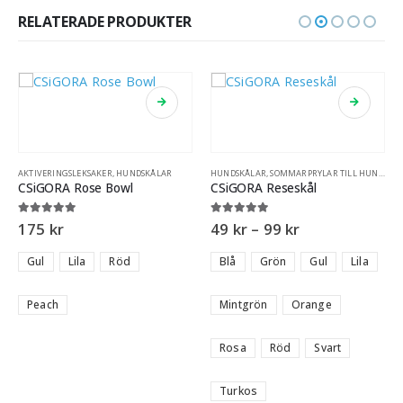
RELATERADE PRODUKTER
AKTIVERINGSLEKSAKER
,
HUNDSKÅLAR
HUNDSKÅLAR
,
SOMMARPRYLAR TILL HUND
,
TI
CSiGORA Rose Bowl
CSiGORA Reseskål
5.00
out of 5
5.00
out of 5
175
kr
49
kr
–
99
kr
Gul
Lila
Röd
Blå
Grön
Gul
Lila
Peach
Mintgrön
Orange
Rosa
Röd
Svart
Turkos