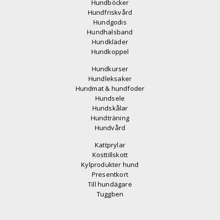
Hundböcker
Hundfriskvård
Hundgodis
Hundhalsband
Hundkläder
Hundkoppel
Hundkurser
Hundleksaker
Hundmat & hundfoder
Hundsele
Hundskålar
Hundträning
Hundvård
Kattprylar
Kosttillskott
Kylprodukter hund
Presentkort
Till hundägare
Tuggben