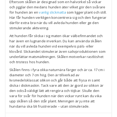
Eftersom skålen är designad som en halvcirkel så vickar
och jigglar den medans hunden äter vilket gör den svårare
för hunden än en
vanlig slickmatta
som ligger plant och still.
Här får hunden verkligen koncentrera sig och den fungerar
därför extra bra när du vill avleda hunden eller ge den
stimulerande aktivering.
Att hunden får slicka i sig maten ökar välbefinnandet och
har även en lugnande inverkan. Du kan använda skålen
när du vill avleda hunden vid exempelvis päls- eller
klovård. Slickandet stimulerar även salivproduktionen som
underlättar matsmältningen. Skålen motverkar rastlöshet
och tristess hos hunden.
Skålen finns i fyra olika naturnära färger och är ca. 17 cm i
diameter och 7 cm hög. Den är tillverkad av
livsmedelsklassat silikon och går både att frysa in samt
diska i diskmaskin. Tack vare att den är gjord av silikon är
den också väldigt lätt att rengöra och töjbar. Skulle den
vara för svår för hunden när den vickar runt kan du vika
upp skålen så den står plant. Meningen är ju inte att
hundarna ska bli frustrerade – utan stimulerade.