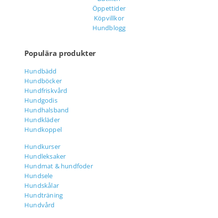
Öppettider
Köpvillkor
Hundblogg
Populära produkter
Hundbädd
Hundböcker
Hundfriskvård
Hundgodis
Hundhalsband
Hundkläder
Hundkoppel
Hundkurser
Hundleksaker
Hundmat & hundfoder
Hundsele
Hundskålar
Hundträning
Hundvård