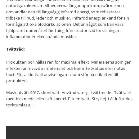
naturliga mineraler. Mineralerna fångar upp kroppsvärme och
omvandlar den till långvågig infraröd energi, som reflekteras
tillbaka till hud, leder och muskler. Infraröd energi är känd för sin
förmåga att öka blodcirkulationen. Det är något som kan vara
hjälpsamt under återhämtning från skador, vid förslitningar,
inflammationer eller spända muskler.
Tvättråd:
Produkten bör hållas ren för maximal effekt. Mineralerna som ger
effekten är invävda i materialet och kan inte tvättas eller nötas
bort. Följ alltid tvättanvisningarna som står på etiketten till
produkten.
Maskintvätt 40°C, skontvätt. Använd vanligt tvättmedel. Tvätta ej
med blekmedel eller sköljmedel. Ej kemtvätt. Stryk ej. Låt lufttorka,
torktumlas ej.