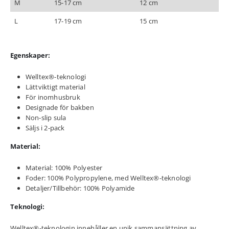
M
15-17 cm
12 cm
L
17-19 cm
15 cm
Egenskaper:
Welltex®-teknologi
Lättviktigt material
För inomhusbruk
Designade för bakben
Non-slip sula
Säljs i 2-pack
Material:
Material: 100% Polyester
Foder: 100% Polypropylene, med Welltex®-teknologi
Detaljer/Tillbehör: 100% Polyamide
Teknologi:
Welltex®-teknologin innehåller en unik sammansättning av