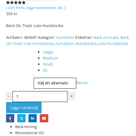
( Det finns inga recensioner än. )
0
out of 5
359
kr
Back On Track Lola Hundsocka
Artikelnr:
400691
Kategori:
Hundskor
Etiketter:
Back on track
,
Back
On Track Lola Hundsocka
,
hundskor
,
hundsocka
,
Lola Hundsocka
Storlek
Large
Medium
Small
XS
Rensa
-
+
Lägg i varukorg
Beskrivning
Recensioner (0)