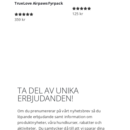
TrueLove Airpaws Fyrpack
125
kr
0
out of 5
359
kr
0
out of 5
TA DEL AV UNIKA
ERBJUDANDEN!
Om du prenumererar på vårt nyhetsbrev så du
löpande erbjudande samt information om
produktnyheter, våra hundkurser, rabatter och
aktiviteter. Du samtycker då till att vi sparar dina