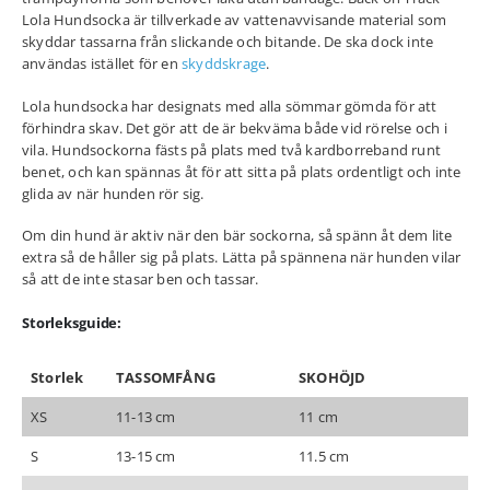
Lola Hundsocka är tillverkade av vattenavvisande material som
skyddar tassarna från slickande och bitande. De ska dock inte
användas istället för en
skyddskrage
.
Lola hundsocka har designats med alla sömmar gömda för att
förhindra skav. Det gör att de är bekväma både vid rörelse och i
vila. Hundsockorna fästs på plats med två kardborreband runt
benet, och kan spännas åt för att sitta på plats ordentligt och inte
glida av när hunden rör sig.
Om din hund är aktiv när den bär sockorna, så spänn åt dem lite
extra så de håller sig på plats. Lätta på spännena när hunden vilar
så att de inte stasar ben och tassar.
Storleksguide:
Storlek
TASSOMFÅNG
SKOHÖJD
XS
11-13 cm
11 cm
S
13-15 cm
11.5 cm