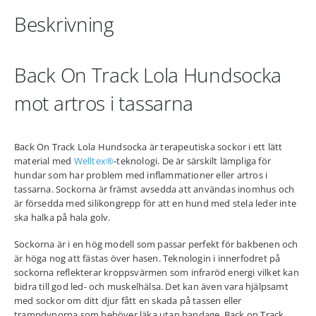
Beskrivning
Back On Track Lola Hundsocka
mot artros i tassarna
Back On Track Lola Hundsocka är terapeutiska sockor i ett lätt
material med
Welltex®
-teknologi. De är särskilt lämpliga för
hundar som har problem med inflammationer eller artros i
tassarna. Sockorna är främst avsedda att användas inomhus och
är försedda med silikongrepp för att en hund med stela leder inte
ska halka på hala golv.
Sockorna är i en hög modell som passar perfekt för bakbenen och
är höga nog att fästas över hasen. Teknologin i innerfodret på
sockorna reflekterar kroppsvärmen som infraröd energi vilket kan
bidra till god led- och muskelhälsa. Det kan även vara hjälpsamt
med sockor om ditt djur fått en skada på tassen eller
trampdynorna som behöver läka utan bandage. Back on Track