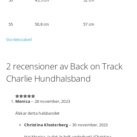
55
50,8 cm
57 cm
Storlekstabell
2 recensioner av
Back on Track
Charlie Hundhalsband
Monica
–
28 november, 2023
5
av 5
Älskar detta halsbandet
Christina Klosterberg
–
30 november, 2023
Hej Monica. Ja det är helt underbart! /Christina