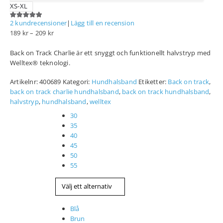
XS-XL
2
kundrecensioner
|
Lägg till en recension
5.00
out of 5
189
kr
–
209
kr
Back on Track Charlie är ett snyggt och funktionellt halvstryp med
Welltex® teknologi.
Artikelnr:
400689
Kategori:
Hundhalsband
Etiketter:
Back on track
,
back on track charlie hundhalsband
,
back on track hundhalsband
,
halvstryp
,
hundhalsband
,
welltex
Storlek
30
35
40
45
50
55
Färg
Blå
Brun