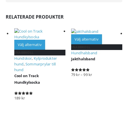
RELATERADE PRODUKTER
Välj alternativ
Välj alternativ
SNABBKOLL
SNABBKOLL
Hundhalsband
Hundskor
,
Kylprodukter
Jakthalsband
hund
,
Sommarprylar till
hund
79
kr
–
99
kr
Cool on Track
0
out of 5
Hundkylsocka
189
kr
0
out of 5