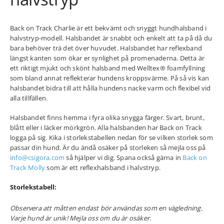
Back on Track Charlie är ett bekvämt och snyggt hundhalsband i
halvstryp-modell. Halsbandet är snabbt och enkelt att ta på då du
bara behöver trä det över huvudet. Halsbandet har reflexband
längst kanten som ökar er synlighet på promenaderna. Detta är
ett riktigt mjukt och skönt halsband med Welltex® foamfyllning
som bland annat reflekterar hundens kroppsvärme. På så vis kan
halsbandet bidra till att hålla hundens nacke varm och flexibel vid
alla tillfällen.
Halsbandet finns hemma i fyra olika snygga färger. Svart, brunt,
blått eller i läcker mörkgrön. Alla halsbanden har Back on Track
logga på sig. Kika i storlekstabellen nedan för se vilken storlek som
passar din hund. Är du ändå osäker på storleken så mejla oss på
info@csigora.com
så hjälper vi dig. Spana också gärna in
Back on
Track Molly
som är ett reflexhalsband i halvstryp.
Storlekstabell:
Observera att måtten endast bör användas som en vägledning.
Varje hund är unik! Mejla oss om du är osäker.