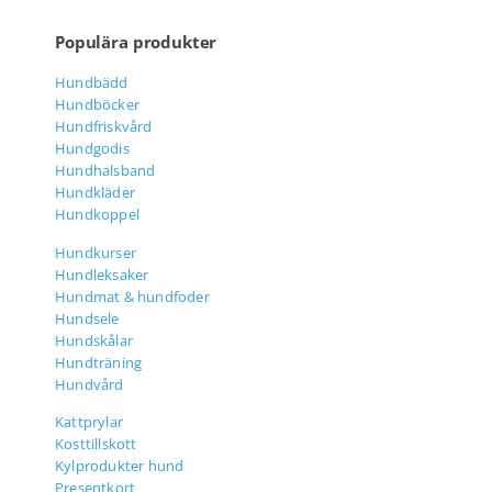
Populära produkter
Hundbädd
Hundböcker
Hundfriskvård
Hundgodis
Hundhalsband
Hundkläder
Hundkoppel
Hundkurser
Hundleksaker
Hundmat & hundfoder
Hundsele
Hundskålar
Hundträning
Hundvård
Kattprylar
Kosttillskott
Kylprodukter hund
Presentkort