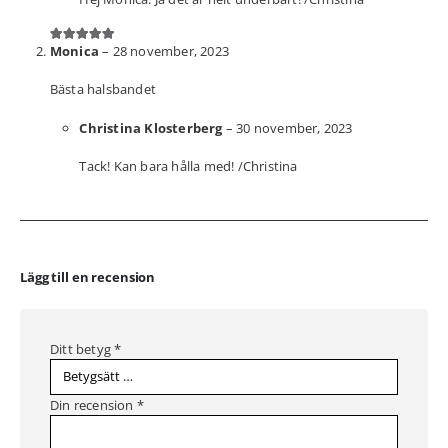
Monica
–
28 november, 2023
5
av 5
Bästa halsbandet
Christina Klosterberg
–
30 november, 2023
Tack! Kan bara hålla med! /Christina
Lägg till en recension
Ditt betyg
*
Din recension
*