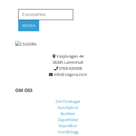
Växjövägen 44
36345 Lammhult
0768-920008
info@csigora.com
OM OSS
Om företaget
Kundtjänst
Butiken
Öppettider
Köpvillkor
Hundblogg