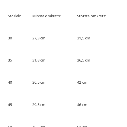
Storlek:
Minsta omkrets:
Största omkrets:
30
27,3 cm
31,5 cm
35
31,8 cm
36,5 cm
40
36,5 cm
42 cm
45
39,5 cm
46 cm
50
45,5 cm
52 cm