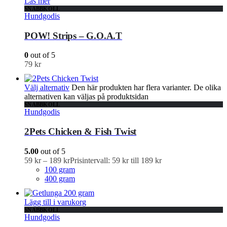
Läs mer
SNABBKOLL
Hundgodis
POW! Strips – G.O.A.T
0
out of 5
79
kr
Välj alternativ
Den här produkten har flera varianter. De olika
alternativen kan väljas på produktsidan
SNABBKOLL
Hundgodis
2Pets Chicken & Fish Twist
5.00
out of 5
59
kr
–
189
kr
Prisintervall: 59 kr till 189 kr
100 gram
400 gram
Lägg till i varukorg
SNABBKOLL
Hundgodis