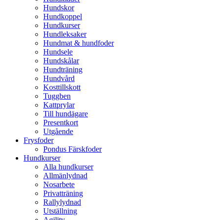
Hundskor
Hundkoppel
Hundkurser
Hundleksaker
Hundmat & hundfoder
Hundsele
Hundskålar
Hundträning
Hundvård
Kosttillskott
Tuggben
Kattprylar
Till hundägare
Presentkort
Utgående
Frysfoder
Pondus Färskfoder
Hundkurser
Alla hundkurser
Allmänlydnad
Nosarbete
Privatträning
Rallylydnad
Utställning
Agility