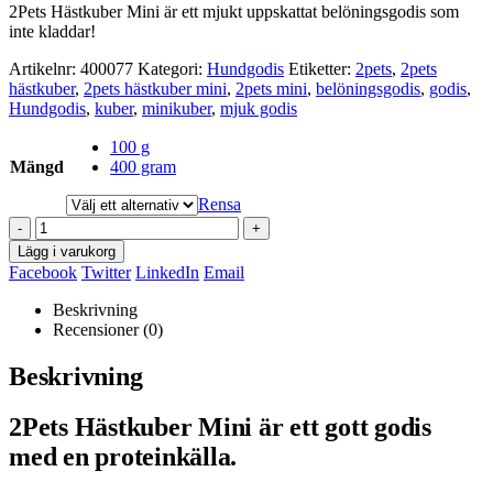
2Pets Hästkuber Mini är ett mjukt uppskattat belöningsgodis som
inte kladdar!
Artikelnr:
400077
Kategori:
Hundgodis
Etiketter:
2pets
,
2pets
hästkuber
,
2pets hästkuber mini
,
2pets mini
,
belöningsgodis
,
godis
,
Hundgodis
,
kuber
,
minikuber
,
mjuk godis
100 g
Mängd
400 gram
Rensa
-
+
Lägg i varukorg
Facebook
Twitter
LinkedIn
Email
Beskrivning
Recensioner (0)
Beskrivning
2Pets Hästkuber Mini är ett gott godis
med en proteinkälla.