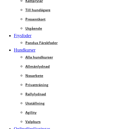
Kattprylar
Till hundägare
Presentkort
Utgående
Frysfoder
Pondus Färskfoder
Hundkurser
Alla hundkurser
Allmänlydnad
Nosarbete
Privatträning
Rallylydnad
Utställning
Agility
Valpkurs
Onlineföreläsningar