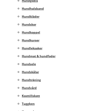
Hundgodis
Hundhalsband
Hundkläder
Hundskor
Hundkoppel
Hundkurser
Hundleksaker
Hundmat & hundfoder
Hundsele
Hundskålar
Hundträning
Hundvård
Kosttillskott
Tuggben