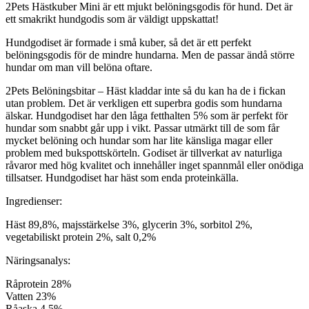
2Pets Hästkuber Mini är ett mjukt belöningsgodis för hund. Det är
ett smakrikt hundgodis som är väldigt uppskattat!
Hundgodiset är formade i små kuber, så det är ett perfekt
belöningsgodis för de mindre hundarna. Men de passar ändå större
hundar om man vill belöna oftare.
2Pets Belöningsbitar – Häst kladdar inte så du kan ha de i fickan
utan problem. Det är verkligen ett superbra godis som hundarna
älskar. Hundgodiset har den låga fetthalten 5% som är perfekt för
hundar som snabbt går upp i vikt. Passar utmärkt till de som får
mycket belöning och hundar som har lite känsliga magar eller
problem med bukspottskörteln. Godiset är tillverkat av naturliga
råvaror med hög kvalitet och innehåller inget spannmål eller onödiga
tillsatser. Hundgodiset har häst som enda proteinkälla.
Ingredienser:
Häst 89,8%, majsstärkelse 3%, glycerin 3%, sorbitol 2%,
vegetabiliskt protein 2%, salt 0,2%
Näringsanalys:
Råprotein 28%
Vatten 23%
Råaska 4,5%