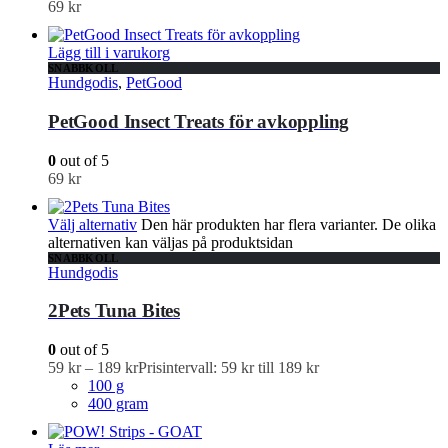
69
kr
Lägg till i varukorg
SNABBKOLL
Hundgodis
,
PetGood
PetGood Insect Treats för avkoppling
0
out of 5
69
kr
Välj alternativ
Den här produkten har flera varianter. De olika
alternativen kan väljas på produktsidan
SNABBKOLL
Hundgodis
2Pets Tuna Bites
0
out of 5
59
kr
–
189
kr
Prisintervall: 59 kr till 189 kr
100 g
400 gram