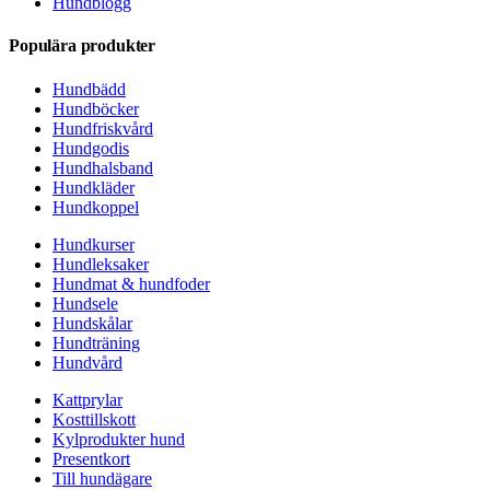
Hundblogg
Populära produkter
Hundbädd
Hundböcker
Hundfriskvård
Hundgodis
Hundhalsband
Hundkläder
Hundkoppel
Hundkurser
Hundleksaker
Hundmat & hundfoder
Hundsele
Hundskålar
Hundträning
Hundvård
Kattprylar
Kosttillskott
Kylprodukter hund
Presentkort
Till hundägare