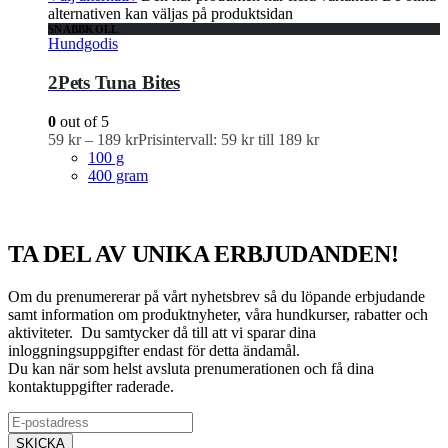
alternativen kan väljas på produktsidan
SNABBKOLL
Hundgodis
2Pets Tuna Bites
0
out of 5
59
kr
–
189
kr
Prisintervall: 59 kr till 189 kr
100 g
400 gram
TA DEL AV UNIKA ERBJUDANDEN!
Om du prenumererar på vårt nyhetsbrev så du löpande erbjudande
samt information om produktnyheter, våra hundkurser, rabatter och
aktiviteter. Du samtycker då till att vi sparar dina
inloggningsuppgifter endast för detta ändamål.
Du kan när som helst avsluta prenumerationen och få dina
kontaktuppgifter raderade.