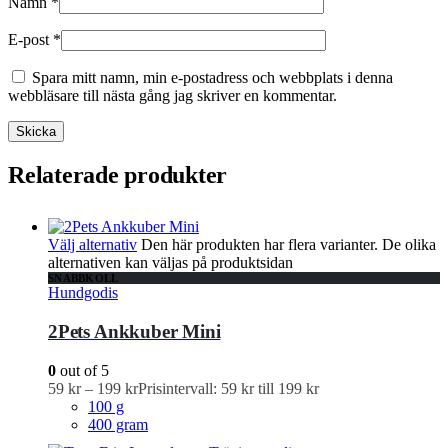
Namn
*
E-post
*
Spara mitt namn, min e-postadress och webbplats i denna
webbläsare till nästa gång jag skriver en kommentar.
Relaterade produkter
Välj alternativ
Den här produkten har flera varianter. De olika
alternativen kan väljas på produktsidan
SNABBKOLL
Hundgodis
2Pets Ankkuber Mini
0
out of 5
59
kr
–
199
kr
Prisintervall: 59 kr till 199 kr
100 g
400 gram