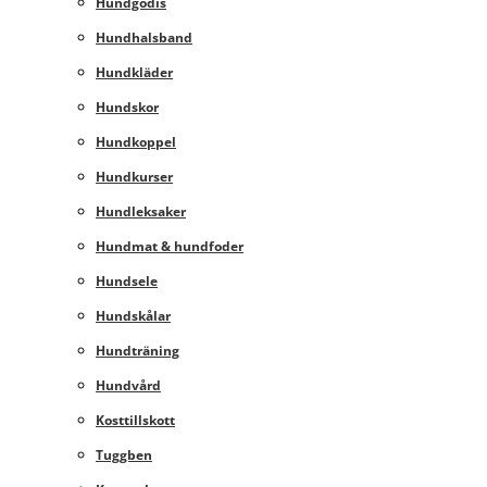
Hundgodis
Hundhalsband
Hundkläder
Hundskor
Hundkoppel
Hundkurser
Hundleksaker
Hundmat & hundfoder
Hundsele
Hundskålar
Hundträning
Hundvård
Kosttillskott
Tuggben