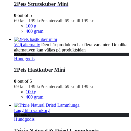
2Pets Strutskuber Mini
0
out of 5
69
kr
–
199
kr
Prisintervall: 69 kr till 199 kr
100 g
400 gram
Välj alternativ
Den här produkten har flera varianter. De olika
alternativen kan väljas på produktsidan
SNABBKOLL
Hundgodis
2Pets Hästkuber Mini
0
out of 5
69
kr
–
199
kr
Prisintervall: 69 kr till 199 kr
100 g
400 gram
Lägg till i varukorg
SNABBKOLL
Hundgodis
Trixie Natural & Dried Lammlunga