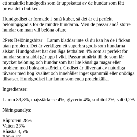
ett smakrikt hundgodis som är uppskattat av de hundar som fått
prova det i butiken.
Hundgodiset är formade i små kuber, så det är ett perfekt
belöningsgodis för de mindre hundarna. Men de passar ändå större
hundar om man vill belöna oftare.
2Pets Belöningsbitar – Lamm kladdar inte så du kan ha de i fickan
utan problem. Det är verkligen ett superbra godis som hundarna
älskar. Hundgodiset har den låga fetthalten 4% som är perfekt för
hundar som snabbt går upp i vikt. Passar utmärkt till de som får
mycket belöning och hundar som har lite känsliga magar eller
problem med bukspottskörteln. Godiset är tillverkat av naturliga
råvaror med hög kvalitet och innehåller inget spannmål eller onödiga
tillsatser. Hundgodiset har lamm som enda proteinkälla.
Ingredienser:
Lamm 89,8%, majsstärkelse 4%, glycerin 4%, sorbitol 2%, salt 0,2%
Näringsanalys:
Råprotein 28%
Vatten 23%
Råaska 3,5%
Råfett 4%