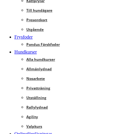
Kattprylar
Till hundägare
Presentkort
Utgående
Frysfoder
Pondus Färskfoder
Hundkurser
Alla hundkurser
Allmänlydnad
Nosarbete
Privatträning
Utställning
Rallylydnad
Agility
Valpkurs
Onlineföreläsningar