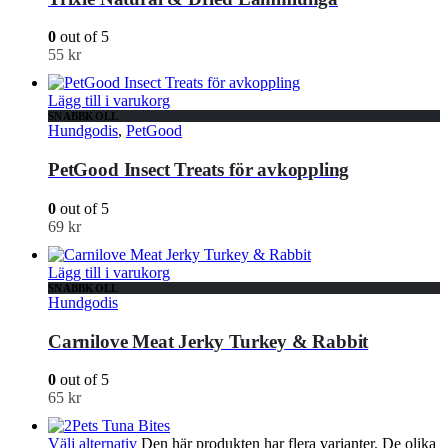
0
out of 5
55
kr
Lägg till i varukorg
SNABBKOLL
Hundgodis
,
PetGood
PetGood Insect Treats för avkoppling
0
out of 5
69
kr
Lägg till i varukorg
SNABBKOLL
Hundgodis
Carnilove Meat Jerky Turkey & Rabbit
0
out of 5
65
kr
Välj alternativ
Den här produkten har flera varianter. De olika