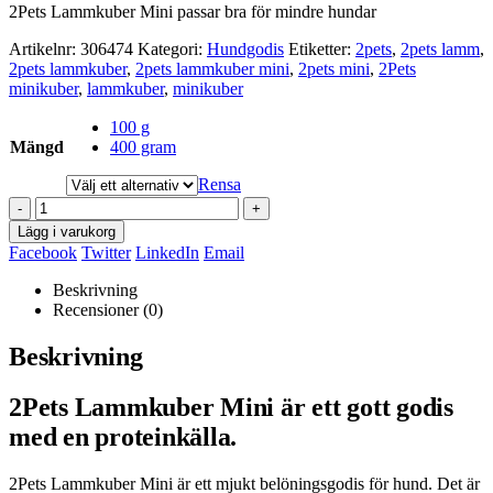
2Pets Lammkuber Mini passar bra för mindre hundar
Artikelnr:
306474
Kategori:
Hundgodis
Etiketter:
2pets
,
2pets lamm
,
2pets lammkuber
,
2pets lammkuber mini
,
2pets mini
,
2Pets
minikuber
,
lammkuber
,
minikuber
100 g
Mängd
400 gram
Rensa
-
+
Lägg i varukorg
Facebook
Twitter
LinkedIn
Email
Beskrivning
Recensioner (0)
Beskrivning
2Pets Lammkuber Mini är ett gott godis
med en proteinkälla.
2Pets Lammkuber Mini är ett mjukt belöningsgodis för hund. Det är