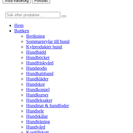
Visa varukorg
Fortsätt
Hem
Butiken
Berikning
Sommarprylar till hund
Kylprodukter hund
Hundbädd
Hundböcker
Hundfriskvård
Hundgodis
Hundhalsband
Hundkläder
Hundskor
Hundkoppel
Hundkurser
Hundleksaker
Hundmat & hundfoder
Hundsele
Hundskålar
Hundträning
Hundvård
Kosttillskott