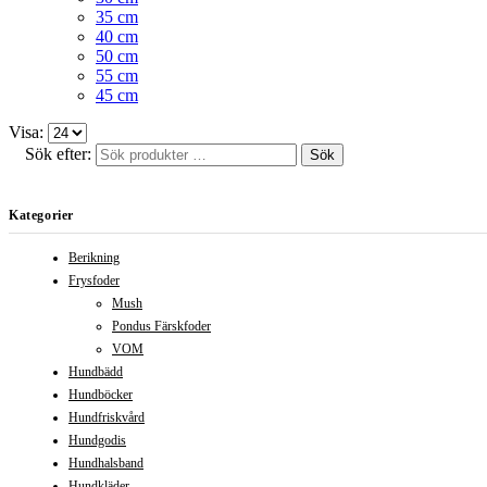
35 cm
40 cm
50 cm
55 cm
45 cm
Visa:
Sök efter:
Sök
Kategorier
Berikning
Frysfoder
Mush
Pondus Färskfoder
VOM
Hundbädd
Hundböcker
Hundfriskvård
Hundgodis
Hundhalsband
Hundkläder