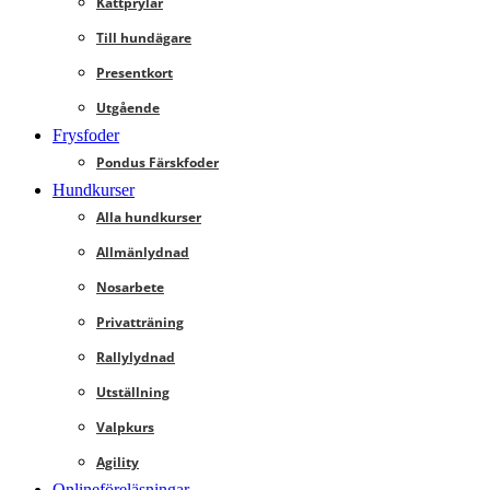
Kattprylar
Till hundägare
Presentkort
Utgående
Frysfoder
Pondus Färskfoder
Hundkurser
Alla hundkurser
Allmänlydnad
Nosarbete
Privatträning
Rallylydnad
Utställning
Valpkurs
Agility
Onlineföreläsningar