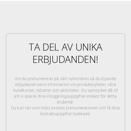
TA DEL AV UNIKA
ERBJUDANDEN!
Om du prenumererar på vårt nyhetsbrev så du löpande
erbjudande samt information om produktnyheter, våra
hundkurser, rabatter och aktiviteter. Du samtycker då till
att vi sparar dina inloggningsuppgifter endast för detta
ändamål.
Du kan när som helst avsluta prenumerationen och få dina
kontaktuppgifter raderade.