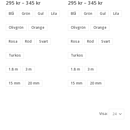
5.00
out of 5
5.00
out of 5
295
kr
–
345
kr
295
kr
–
345
kr
Blå
Grön
Gul
Lila
Blå
Grön
Gul
Lila
Olivgrön
Orange
Olivgrön
Orange
Rosa
Röd
Svart
Rosa
Röd
Svart
Turkos
Turkos
1.8 m
3 m
1.8 m
3 m
15 mm
20 mm
15 mm
20 mm
Visa: