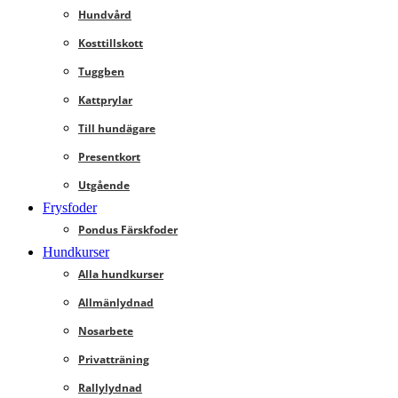
Hundvård
Kosttillskott
Tuggben
Kattprylar
Till hundägare
Presentkort
Utgående
Frysfoder
Pondus Färskfoder
Hundkurser
Alla hundkurser
Allmänlydnad
Nosarbete
Privatträning
Rallylydnad