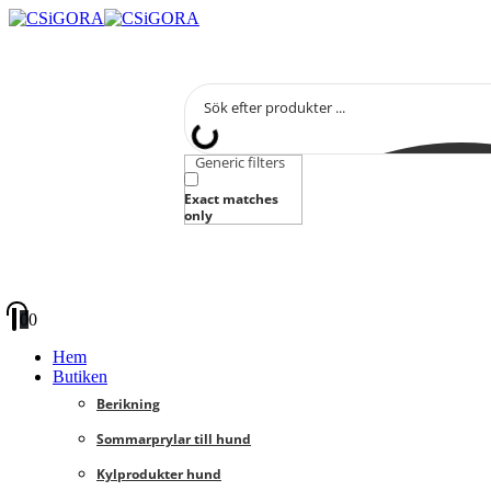
Generic filters
Exact matches
only
0
0
Hem
Butiken
Berikning
Sommarprylar till hund
Kylprodukter hund