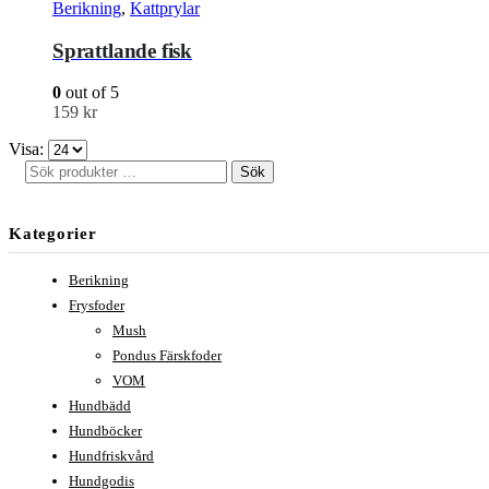
Berikning
,
Kattprylar
Sprattlande fisk
0
out of 5
159
kr
Visa:
Sök
Kategorier
Berikning
Frysfoder
Mush
Pondus Färskfoder
VOM
Hundbädd
Hundböcker
Hundfriskvård
Hundgodis