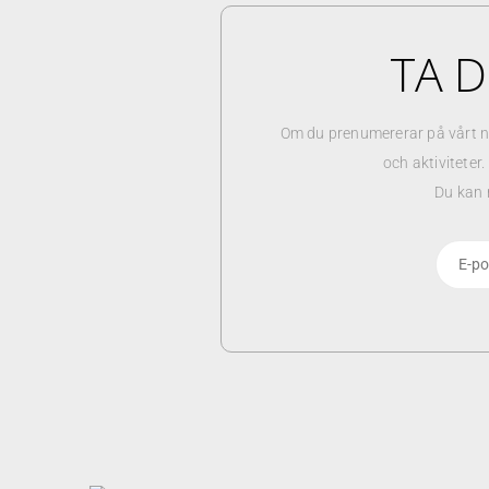
TA D
Om du prenumererar på vårt n
och aktiviteter
Du kan 