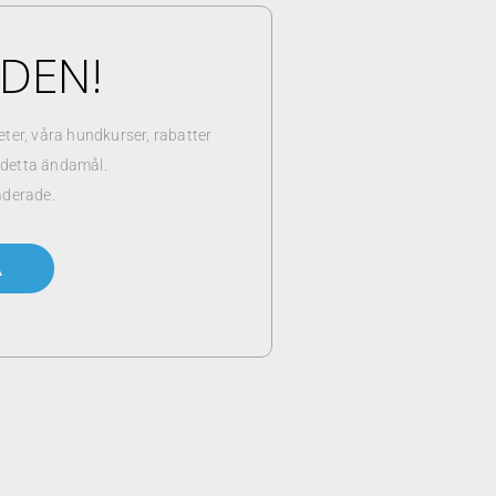
NDEN!
er, våra hundkurser, rabatter
r detta ändamål.
aderade.