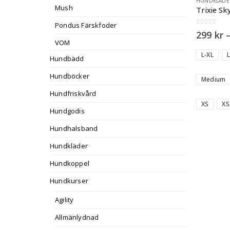
HUNDKLÄDE
Mush
Trixie S
Pondus Färskfoder
0
out of 5
299
kr
VOM
L-XL
Hundbädd
Hundböcker
Medium
Hundfriskvård
XS
XS
Hundgodis
Hundhalsband
Hundkläder
Hundkoppel
Hundkurser
Agility
Allmänlydnad