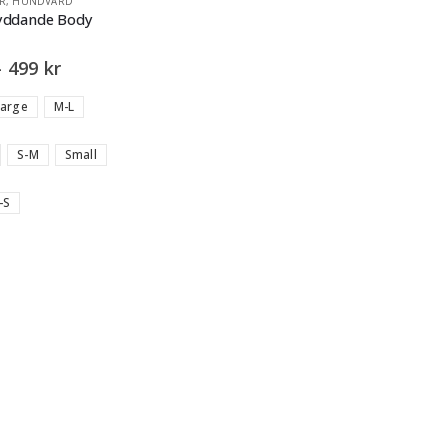
R
,
HUNDVÅRD
kyddande Body
–
499
kr
Large
M-L
S-M
Small
-S