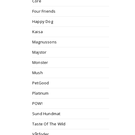
Core
Four Friends
Happy Dog
Kaisa
Magnussons
Majstor
Monster
Mush
PetGood
Platinum
POW!
Sund Hundmat
Taste Of The Wild
Våtfoder