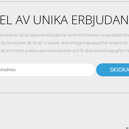
EL AV UNIKA ERBJUDA
yhetsbrev så du löpande erbjudande samt information om produktnyhet
. Du samtycker då till att vi sparar dina inloggningsuppgifter endast fö
när som helst avsluta prenumerationen och få dina kontaktuppgifter r