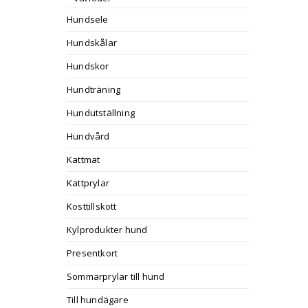
Hundsele
Hundskålar
Hundskor
Hundträning
Hundutställning
Hundvård
Kattmat
Kattprylar
Kosttillskott
Kylprodukter hund
Presentkort
Sommarprylar till hund
Till hundägare