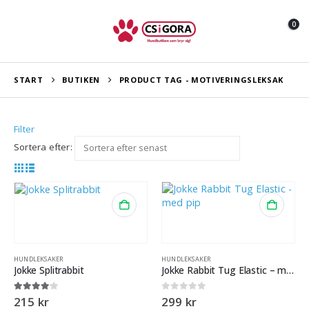
0
START
BUTIKEN
PRODUCT TAG -
MOTIVERINGSLEKSAK
Filter
Sortera efter:
HUNDLEKSAKER
HUNDLEKSAKER
Jokke Splitrabbit
Jokke Rabbit Tug Elastic – med pip
4.00
out of 5
0
out of 5
215
kr
299
kr