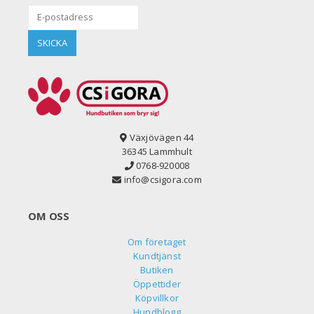
Växjövägen 44
36345 Lammhult
0768-920008
info@csigora.com
OM OSS
Om företaget
Kundtjänst
Butiken
Öppettider
Köpvillkor
Hundblogg