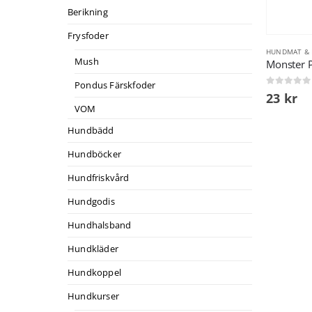
Berikning
Frysfoder
HUNDMAT &
Mush
Monster 
Pondus Färskfoder
0
out of 5
23
kr
VOM
Hundbädd
Hundböcker
Hundfriskvård
Hundgodis
Hundhalsband
Hundkläder
Hundkoppel
Hundkurser