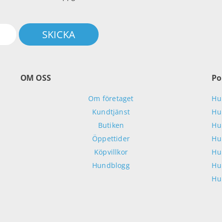
OM OSS
Po
Om företaget
Hu
Kundtjänst
Hu
Butiken
Hu
Öppettider
Hu
Köpvillkor
Hu
Hundblogg
Hu
Hu