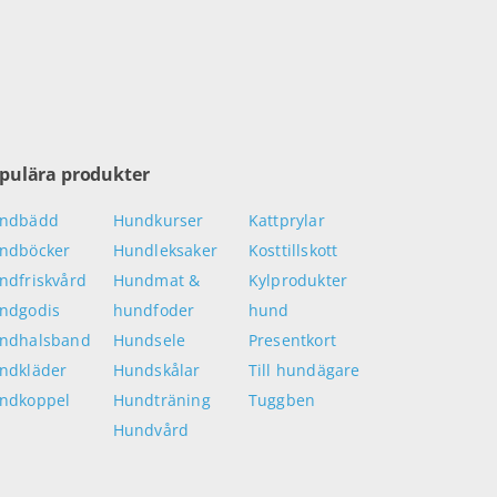
pulära produkter
ndbädd
Hundkurser
Kattprylar
ndböcker
Hundleksaker
Kosttillskott
ndfriskvård
Hundmat &
Kylprodukter
ndgodis
hundfoder
hund
ndhalsband
Hundsele
Presentkort
ndkläder
Hundskålar
Till hundägare
ndkoppel
Hundträning
Tuggben
Hundvård