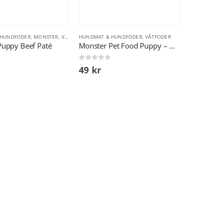
 HUNDFODER
,
MONSTER
,
VÅTFODER
HUNDMAT & HUNDFODER
,
VÅTFODER
Puppy Beef Paté
Monster Pet Food Puppy – Nöt
0
out of 5
49
kr