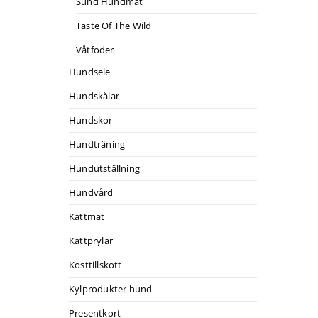
Sund Hundmat
Taste Of The Wild
Våtfoder
Hundsele
Hundskålar
Hundskor
Hundträning
Hundutställning
Hundvård
Kattmat
Kattprylar
Kosttillskott
Kylprodukter hund
Presentkort