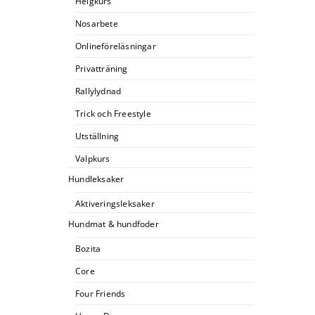
Helgkurs
Nosarbete
Onlineföreläsningar
Privatträning
Rallylydnad
Trick och Freestyle
Utställning
Valpkurs
Hundleksaker
Aktiveringsleksaker
Hundmat & hundfoder
Bozita
Core
Four Friends