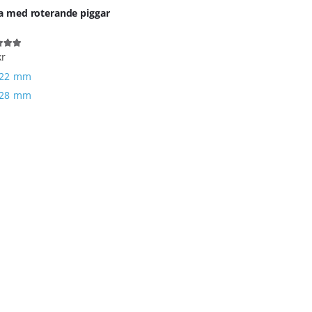
a med roterande piggar
kr
ut of 5
22 mm
28 mm