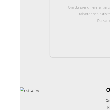
Om du prenumererar på vå
rabatter och aktivit
Du kan 
O
Om
K