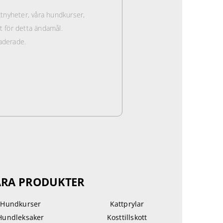
nyheter, våra hundkurser,
st för detta ändamål.
aderade.
RA PRODUKTER
Hundkurser
Kattprylar
Hundleksaker
Kosttillskott