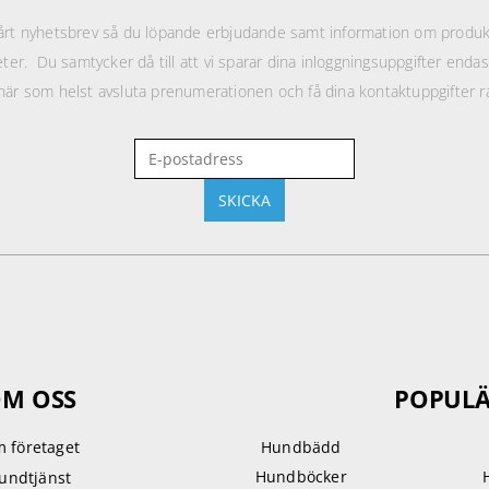
rt nyhetsbrev så du löpande erbjudande samt information om produkt
eter. Du samtycker då till att vi sparar dina inloggningsuppgifter enda
när som helst avsluta prenumerationen och få dina kontaktuppgifter r
M OSS
POPULÄ
 företaget
Hundbädd
Hundböcker
undtjänst