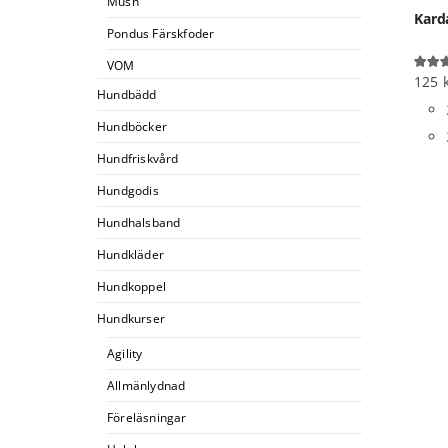
Mush
Kard
Pondus Färskfoder
VOM
125
5.00
o
Hundbädd
Hundböcker
Hundfriskvård
Hundgodis
Hundhalsband
Hundkläder
Hundkoppel
Hundkurser
Agility
Allmänlydnad
Föreläsningar