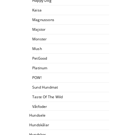
Happy Dog
Kaisa
Magnussons
Majstor
Monster
Mush
PetGood
Platinum
POW!
Sund Hundmat
Taste Of The Wild
Våtfoder
Hundsele
Hundskålar
Hundskor