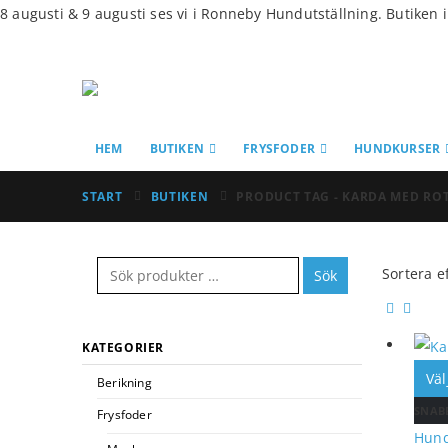
8 augusti & 9 augusti ses vi i Ronneby Hundutställning. Butiken 
HEM
BUTIKEN
FRYSFODER
HUNDKURSER
START
BUTIKEN
PRODUCT TAG -
KARDA MED RO
Sortera ef
Sök
KATEGORIER
Väl
Berikning
SNAB
Frysfoder
Hun