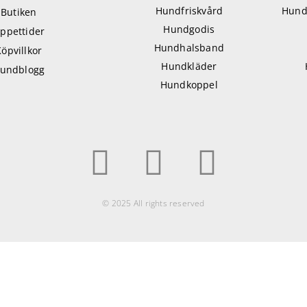
Hundfriskvård
Hund
Butiken
Hundgodis
ppettider
Hundhalsband
Köpvillkor
Hundkläder
undblogg
Hundkoppel
© 2025 All rights reserved