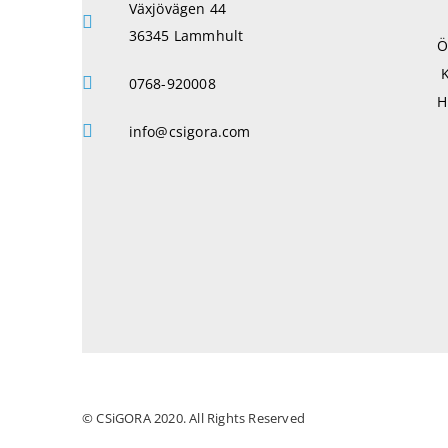
Växjövägen 44
36345 Lammhult
Ö
0768-920008
H
info@csigora.com
© CSiGORA 2020. All Rights Reserved