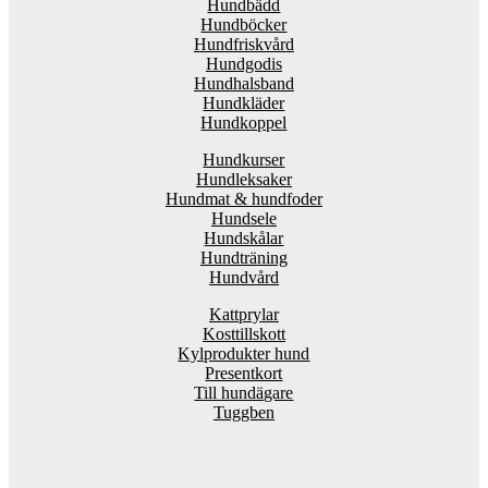
Hundbädd
Hundböcker
Hundfriskvård
Hundgodis
Hundhalsband
Hundkläder
Hundkoppel
Hundkurser
Hundleksaker
Hundmat & hundfoder
Hundsele
Hundskålar
Hundträning
Hundvård
Kattprylar
Kosttillskott
Kylprodukter hund
Presentkort
Till hundägare
Tuggben