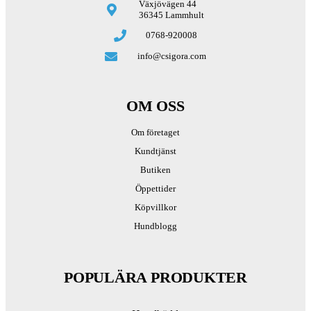
Växjövägen 44
36345 Lammhult
0768-920008
info@csigora.com
OM OSS
Om företaget
Kundtjänst
Butiken
Öppettider
Köpvillkor
Hundblogg
POPULÄRA PRODUKTER