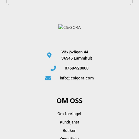
Växjövägen 44
36345 Lammhult
0768-920008
info@csigora.com
OM OSS
Om företaget
Kundtjänst
Butiken
Öppettider