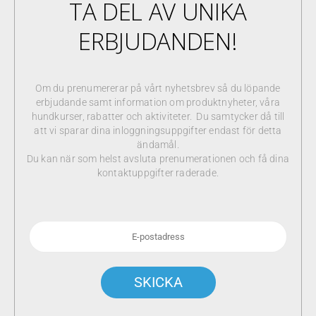
TA DEL AV UNIKA
ERBJUDANDEN!
Om du prenumererar på vårt nyhetsbrev så du löpande
erbjudande samt information om produktnyheter, våra
hundkurser, rabatter och aktiviteter. Du samtycker då till
att vi sparar dina inloggningsuppgifter endast för detta
ändamål.
Du kan när som helst avsluta prenumerationen och få dina
kontaktuppgifter raderade.