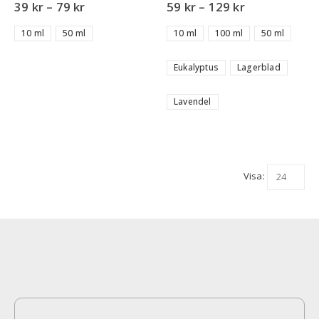
5.00
out of 5
5.00
out of 5
39
kr
–
79
kr
59
kr
–
129
kr
10 ml
50 ml
10 ml
100 ml
50 ml
Eukalyptus
Lagerblad
Lavendel
Visa: