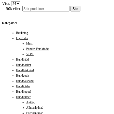
Visa:
Sök efter:
Sök
Kategorier
Berikning
Frysfoder
Mush
Pondus Färskfoder
VOM
Hundbädd
Hundböcker
Hundfriskvård
Hundgodis
Hundhalsband
Hundkläder
Hundkoppel
Hundkurser
Agility
Allmänlydnad
Föreläsningar