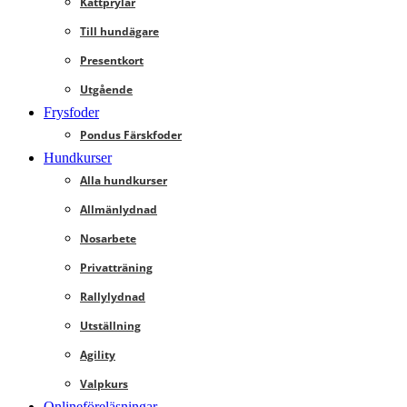
Kattprylar
Till hundägare
Presentkort
Utgående
Frysfoder
Pondus Färskfoder
Hundkurser
Alla hundkurser
Allmänlydnad
Nosarbete
Privatträning
Rallylydnad
Utställning
Agility
Valpkurs
Onlineföreläsningar