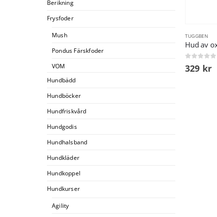
Berikning
Frysfoder
Mush
TUGGBEN
Hud av o
Pondus Färskfoder
0
out of 5
VOM
329
kr
Hundbädd
Hundböcker
Hundfriskvård
Hundgodis
Hundhalsband
Hundkläder
Hundkoppel
Hundkurser
Agility