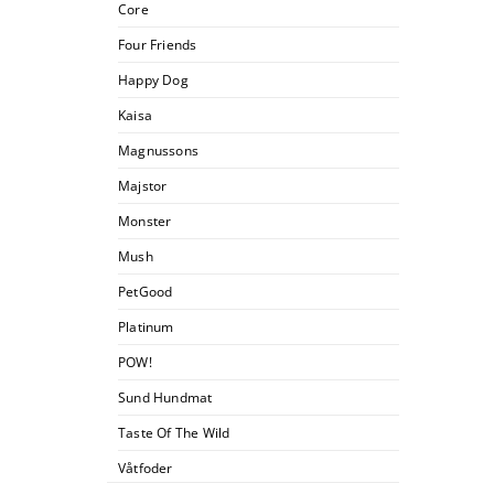
Core
Four Friends
Happy Dog
Kaisa
Magnussons
Majstor
Monster
Mush
PetGood
Platinum
POW!
Sund Hundmat
Taste Of The Wild
Våtfoder