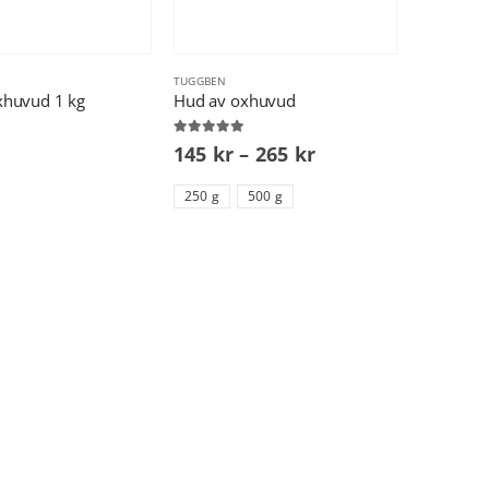
TUGGBEN
xhuvud 1 kg
Hud av oxhuvud
5.00
out of 5
145
kr
–
265
kr
250 g
500 g