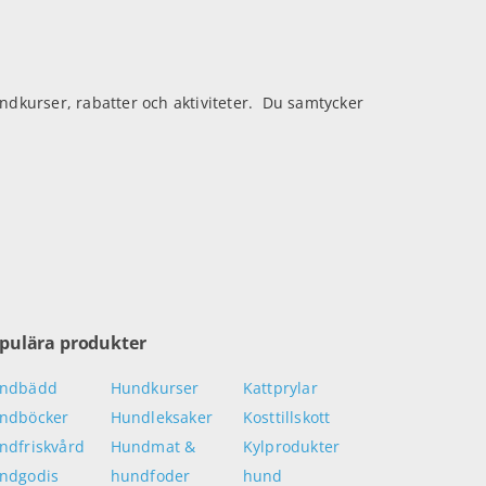
kurser, rabatter och aktiviteter. Du samtycker
pulära produkter
ndbädd
Hundkurser
Kattprylar
ndböcker
Hundleksaker
Kosttillskott
ndfriskvård
Hundmat &
Kylprodukter
ndgodis
hundfoder
hund