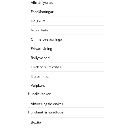
Allmänlydnad
Föreläsningar
Helgkurs
Nosarbete
Onlineföreläsningar
Privatträning
Rallylydnad
Trick och Freestyle
Utställning
Valpkurs
Hundleksaker
Aktiveringsleksaker
Hundmat & hundfoder
Bozita