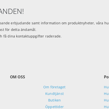
DANDEN!
ande erbjudande samt information om produktnyheter, våra hund
dast för detta ändamål.
h få dina kontaktuppgifter raderade.
OM OSS
Po
Om företaget
Hu
Kundtjänst
Hu
Butiken
Hu
Öppettider
Hu