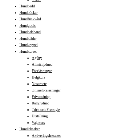
Hundbädd
Hundböcker
Hundfriskvård
Hundgodis
Hundhalsband
Hundkläder
Hundkoppel
Hundkurser
Agility
Allmänlydnad
Föreläsningar
Helgkurs
Nosarbete
Onlineföreläsningar
Privatträning
Rallylydnad
Trick och Freestyle
Utställning
Valpkurs
Hundleksaker
Aktiveringsleksaker