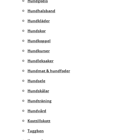
Hundgodis
Hundhalsband
Hundkläder
Hundskor
Hundkoppel
Hundkurser
Hundleksaker
Hundmat & hundfoder
Hundsele
Hundskålar
Hundträning
Hundvård
Kosttillskott
Tuggben