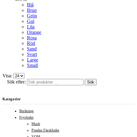
Blå
Brun
Grön
Gul
Lila
Orange
Rosa
Röd
Sand
Svart
Large
Small
Visa:
Sök efter:
Sök
Kategorier
Berikning
Frysfoder
Mush
Pondus Färskfoder
VOM