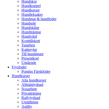
Hundskor
Hundkoppel
Hundkurser
Hundleksaker
Hundmat & hundfoder
Hundsele
Hundskålar
Hundträning
Hundvård
Kosttillskott
Tuggben
Kattprylar
Till hundägare
Presentkort
Utgående
Frysfoder
Pondus Färskfoder
Hundkurser
Alla hundkurser
Allmänlydnad
Nosarbete
Privatträning
Rallylydnad
Utställning
Agility