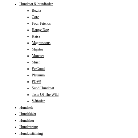
Hundmat & hundfoder
Bozita
Core
Four Friends
Happy Dog
Kaisa
Magnussons
Majstor
Monster
Mush
PetGood
Platinum
POW!
Sund Hundmat
Taste Of The Wild
Våtfoder
Hundsele
Hundskålar
Hundskor
Hundträning
Hundutställning