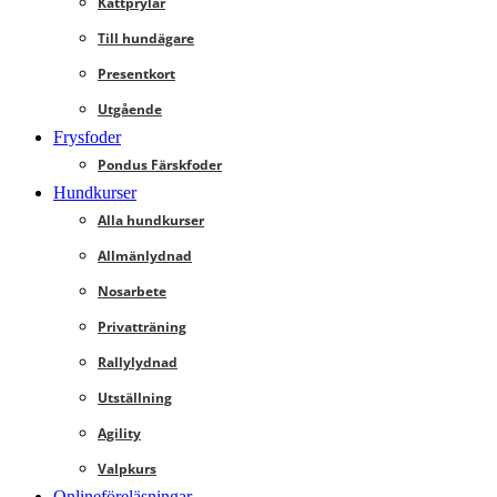
Kattprylar
Till hundägare
Presentkort
Utgående
Frysfoder
Pondus Färskfoder
Hundkurser
Alla hundkurser
Allmänlydnad
Nosarbete
Privatträning
Rallylydnad
Utställning
Agility
Valpkurs
Onlineföreläsningar