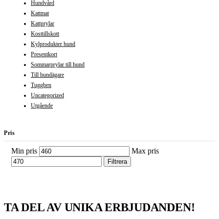
Hundvård
Kattmat
Kattprylar
Kosttillskott
Kylprodukter hund
Presentkort
Sommarprylar till hund
Till hundägare
Tuggben
Uncategorized
Utgående
Pris
Min pris
Max pris
Filtrera
TA DEL AV UNIKA ERBJUDANDEN!