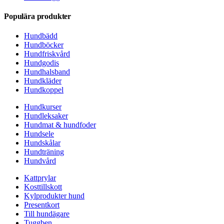
Populära produkter
Hundbädd
Hundböcker
Hundfriskvård
Hundgodis
Hundhalsband
Hundkläder
Hundkoppel
Hundkurser
Hundleksaker
Hundmat & hundfoder
Hundsele
Hundskålar
Hundträning
Hundvård
Kattprylar
Kosttillskott
Kylprodukter hund
Presentkort
Till hundägare
Tuggben