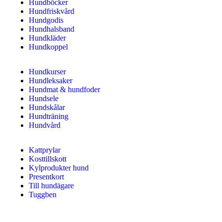
Hundböcker
Hundfriskvård
Hundgodis
Hundhalsband
Hundkläder
Hundkoppel
Hundkurser
Hundleksaker
Hundmat & hundfoder
Hundsele
Hundskålar
Hundträning
Hundvård
Kattprylar
Kosttillskott
Kylprodukter hund
Presentkort
Till hundägare
Tuggben