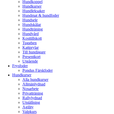
Hundkoppel
Hundkurser
Hundleksaker
Hundmat & hundfoder
Hundsele
Hundskålar
Hundträning
Hundvård
Kosttillskott
Tuggben
Kattprylar
Till hundägare
Presentkort
Utgående
Frysfoder
Pondus Färskfoder
Hundkurser
Alla hundkurser
Allmänlydnad
Nosarbete
Privatträning
Rallylydnad
Utställning
Agility
Valpkurs