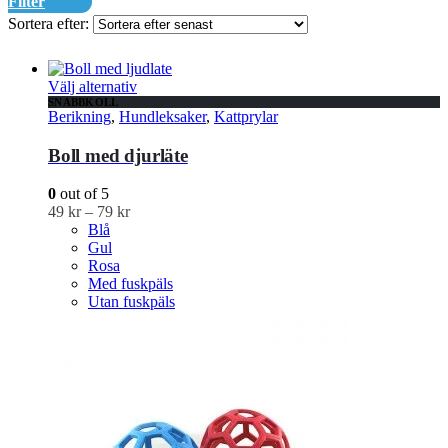
Filter
Sortera efter:
Välj alternativ
SNABBKOLL
Berikning
,
Hundleksaker
,
Kattprylar
Boll med djurläte
0
out of 5
49
kr
–
79
kr
Blå
Gul
Rosa
Med fuskpäls
Utan fuskpäls