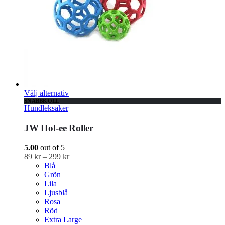
Välj alternativ
SNABBKOLL
Hundleksaker
JW Hol-ee Roller
5.00
out of 5
89
kr
–
299
kr
Blå
Grön
Lila
Ljusblå
Rosa
Röd
Extra Large