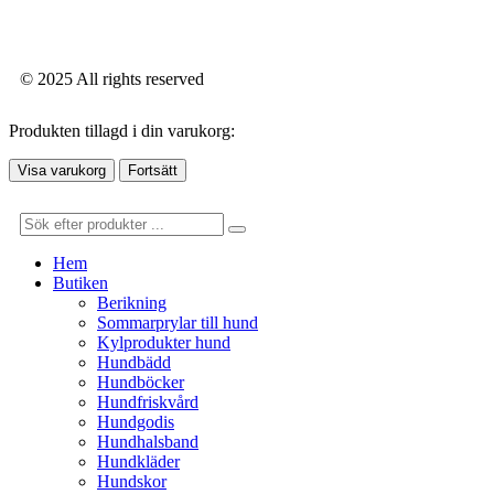
© 2025 All rights reserved
Produkten tillagd i din varukorg:
Visa varukorg
Fortsätt
Hem
Butiken
Berikning
Sommarprylar till hund
Kylprodukter hund
Hundbädd
Hundböcker
Hundfriskvård
Hundgodis
Hundhalsband
Hundkläder
Hundskor