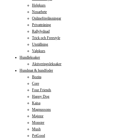
Helgkurs
Nosarbete
Onlineföreläsningar
Privatträning
Rallylydnad
Trick och Freestyle
Utställning
Valpkurs
Hundleksaker
Aktiveringsleksaker
Hundmat & hundfoder
Bozita
Core
Four Friends
Happy Dog
Kaisa
Magnussons
Majstor
Monster
Mush
PetGood