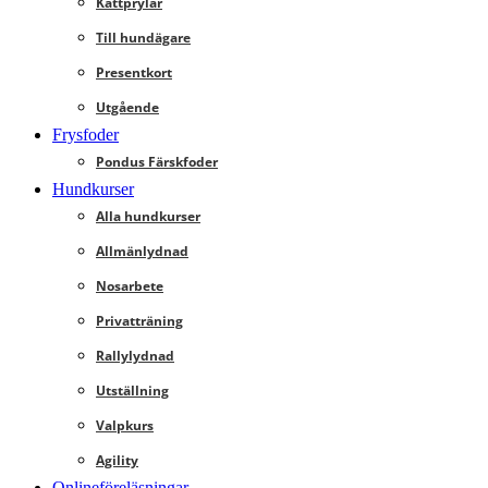
Kattprylar
Till hundägare
Presentkort
Utgående
Frysfoder
Pondus Färskfoder
Hundkurser
Alla hundkurser
Allmänlydnad
Nosarbete
Privatträning
Rallylydnad
Utställning
Valpkurs
Agility
Onlineföreläsningar