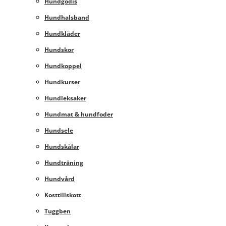
Hundgodis
Hundhalsband
Hundkläder
Hundskor
Hundkoppel
Hundkurser
Hundleksaker
Hundmat & hundfoder
Hundsele
Hundskålar
Hundträning
Hundvård
Kosttillskott
Tuggben