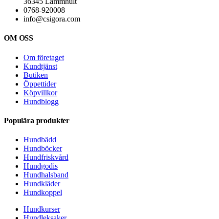
36345 Lammhult
0768-920008
info@csigora.com
OM OSS
Om företaget
Kundtjänst
Butiken
Öppettider
Köpvillkor
Hundblogg
Populära produkter
Hundbädd
Hundböcker
Hundfriskvård
Hundgodis
Hundhalsband
Hundkläder
Hundkoppel
Hundkurser
Hundleksaker