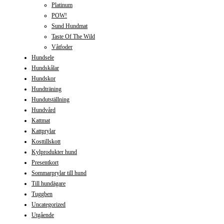
Platinum
POW!
Sund Hundmat
Taste Of The Wild
Våtfoder
Hundsele
Hundskålar
Hundskor
Hundträning
Hundutställning
Hundvård
Kattmat
Kattprylar
Kosttillskott
Kylprodukter hund
Presentkort
Sommarprylar till hund
Till hundägare
Tuggben
Uncategorized
Utgående