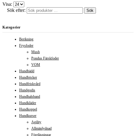
Visa:
Sök efter:
Sök
Kategorier
Berikning
Frysfoder
Mush
Pondus Färskfoder
VOM
Hundbädd
Hundböcker
Hundfriskvård
Hundgodis
Hundhalsband
Hundkläder
Hundkoppel
Hundkurser
Agility
Allmänlydnad
Föreläsningar