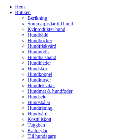
Hem
Butiken
Berikning
Sommarprylar till hund
Kylprodukter hund
Hundbädd
Hundböcker
Hundfriskvård
Hundgodis
Hundhalsband
Hundkläder
Hundskor
Hundkoppel
Hundkurser
Hundleksaker
Hundmat & hundfoder
Hundsele
Hundskålar
Hundträning
Hundvård
Kosttillskott
Tuggben
Kattprylar
Till hundägare