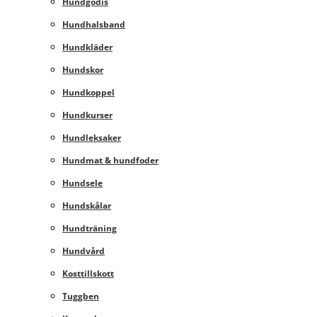
Hundgodis
Hundhalsband
Hundkläder
Hundskor
Hundkoppel
Hundkurser
Hundleksaker
Hundmat & hundfoder
Hundsele
Hundskålar
Hundträning
Hundvård
Kosttillskott
Tuggben