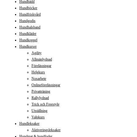
Hundbädd
Hundböcker
Hundfriskvård
Hundgodis
Hundhalsband
Hundkläder
Hundkoppel
Hundkurser
Agility
Allmänlydnad
Föreläsningar
Helgkurs
Nosarbete
Onlineföreläsningar
Privatträning
Rallylydnad
Trick och Freestyle
Utställning
Valpkurs
Hundleksaker
Aktiveringsleksaker
Hundmat & hundfoder