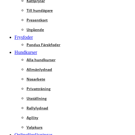
Kattprylar
Till hundägare
Presentkort
Utgående
Frysfoder
Pondus Färskfoder
Hundkurser
Alla hundkurser
Allmänlydnad
Nosarbete
Privatträning
Utställning
Rallylydnad
Agility
Valpkurs
Onlineföreläsningar