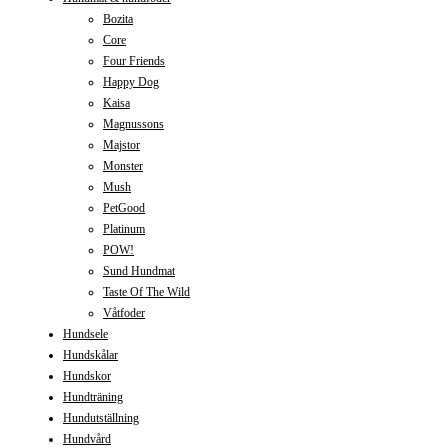
Bozita
Core
Four Friends
Happy Dog
Kaisa
Magnussons
Majstor
Monster
Mush
PetGood
Platinum
POW!
Sund Hundmat
Taste Of The Wild
Våtfoder
Hundsele
Hundskålar
Hundskor
Hundträning
Hundutställning
Hundvård