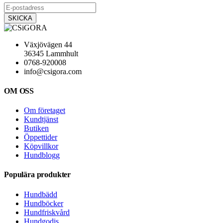
Växjövägen 44
36345 Lammhult
0768-920008
info@csigora.com
OM OSS
Om företaget
Kundtjänst
Butiken
Öppettider
Köpvillkor
Hundblogg
Populära produkter
Hundbädd
Hundböcker
Hundfriskvård
Hundgodis