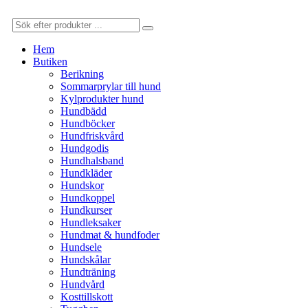
Hem
Butiken
Berikning
Sommarprylar till hund
Kylprodukter hund
Hundbädd
Hundböcker
Hundfriskvård
Hundgodis
Hundhalsband
Hundkläder
Hundskor
Hundkoppel
Hundkurser
Hundleksaker
Hundmat & hundfoder
Hundsele
Hundskålar
Hundträning
Hundvård
Kosttillskott