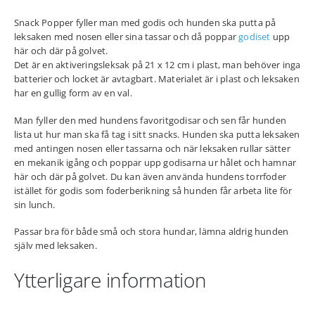
Snack Popper fyller man med godis och hunden ska putta på
leksaken med nosen eller sina tassar och då poppar
godiset
upp
här och där på golvet.
Det är en aktiveringsleksak på 21 x 12 cm i plast, man behöver inga
batterier och locket är avtagbart. Materialet är i plast och leksaken
har en gullig form av en val.
Man fyller den med hundens favoritgodisar och sen får hunden
lista ut hur man ska få tag i sitt snacks. Hunden ska putta leksaken
med antingen nosen eller tassarna och när leksaken rullar sätter
en mekanik igång och poppar upp godisarna ur hålet och hamnar
här och där på golvet. Du kan även använda hundens torrfoder
istället för godis som foderberikning så hunden får arbeta lite för
sin lunch.
Passar bra för både små och stora hundar, lämna aldrig hunden
själv med leksaken.
Ytterligare information