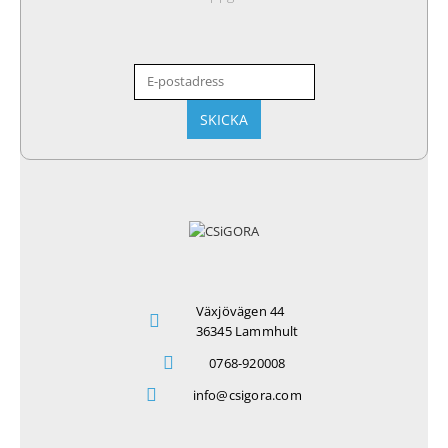
Växjövägen 44
36345 Lammhult
0768-920008
info@csigora.com