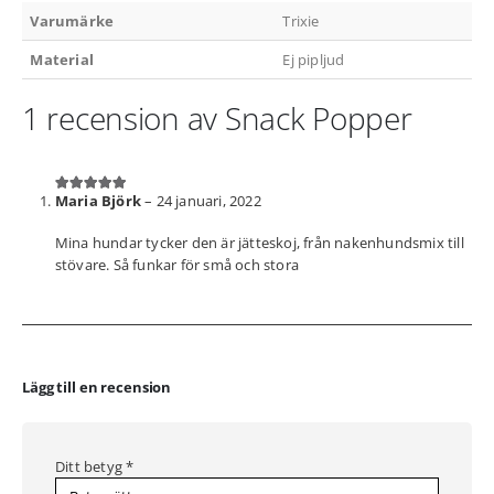
Varumärke
Trixie
Material
Ej pipljud
1 recension av
Snack Popper
Maria Björk
–
24 januari, 2022
5
av 5
Mina hundar tycker den är jätteskoj, från nakenhundsmix till
stövare. Så funkar för små och stora
Lägg till en recension
Ditt betyg
*