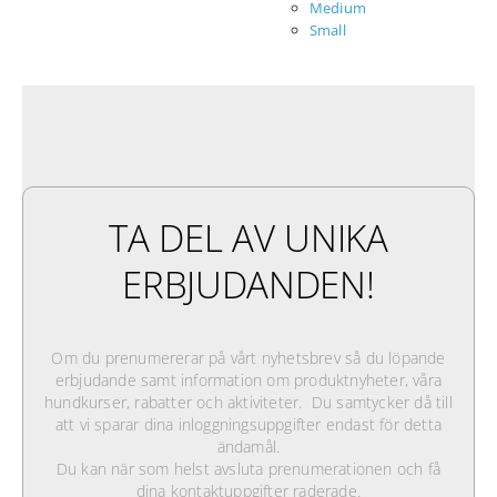
Medium
Small
TA DEL AV UNIKA
ERBJUDANDEN!
Om du prenumererar på vårt nyhetsbrev så du löpande
erbjudande samt information om produktnyheter, våra
hundkurser, rabatter och aktiviteter. Du samtycker då till
att vi sparar dina inloggningsuppgifter endast för detta
ändamål.
Du kan när som helst avsluta prenumerationen och få
dina kontaktuppgifter raderade.