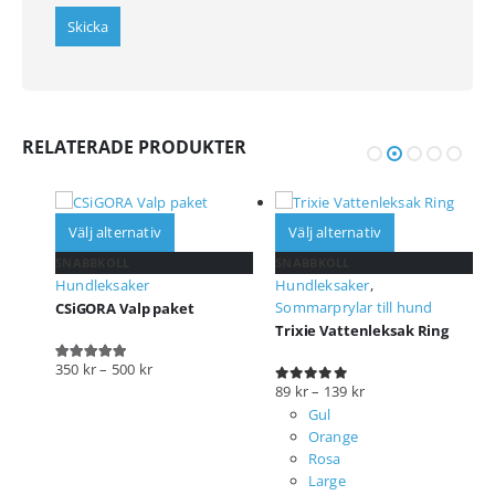
RELATERADE PRODUKTER
Välj alternativ
Välj alternativ
SNABBKOLL
SNABBKOLL
Hundleksaker
Hundleksaker
,
Sommarprylar till hund
CSiGORA Valp paket
Trixie Vattenleksak Ring
350
kr
–
500
kr
5.00
out of 5
89
kr
–
139
kr
0
out of 5
Gul
Orange
Rosa
Large