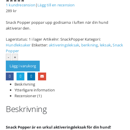
1
kundrecension
|
Lägg till en recension
5.00
out of 5
289
kr
Snack Popper poppar upp godisarna i luften när din hund
aktiverar den.
Lagerstatus:
1 i lager
Artikelnr:
SnackPopper
Kategori:
Hundleksaker
Etiketter:
aktiveringsleksak
,
berikning
,
leksak
,
Snack
Popper
-
+
Lägg i varukorg
Beskrivning
Ytterligare information
Recensioner (1)
Beskrivning
Snack Popper är en urkul aktiveringsleksak för din hund!