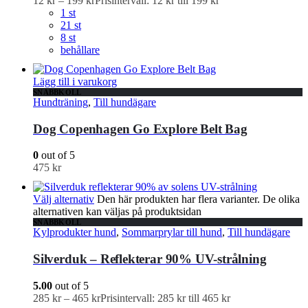
12
kr
–
199
kr
Prisintervall: 12 kr till 199 kr
1 st
21 st
8 st
behållare
Lägg till i varukorg
SNABBKOLL
Hundträning
,
Till hundägare
Dog Copenhagen Go Explore Belt Bag
0
out of 5
475
kr
Välj alternativ
Den här produkten har flera varianter. De olika
alternativen kan väljas på produktsidan
SNABBKOLL
Kylprodukter hund
,
Sommarprylar till hund
,
Till hundägare
Silverduk – Reflekterar 90% UV-strålning
5.00
out of 5
285
kr
–
465
kr
Prisintervall: 285 kr till 465 kr