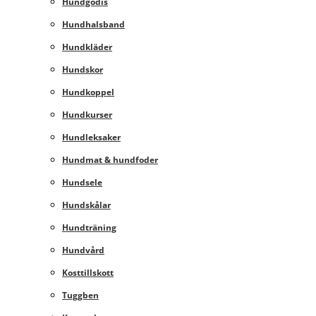
Hundgodis
Hundhalsband
Hundkläder
Hundskor
Hundkoppel
Hundkurser
Hundleksaker
Hundmat & hundfoder
Hundsele
Hundskålar
Hundträning
Hundvård
Kosttillskott
Tuggben