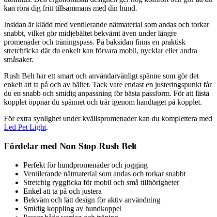
kan röra dig fritt tillsammans med din hund.
Insidan är klädd med ventilerande nätmaterial som andas och torkar
snabbt, vilket gör midjebältet bekvämt även under längre
promenader och träningspass. På baksidan finns en praktisk
stretchficka där du enkelt kan förvara mobil, nycklar eller andra
småsaker.
Rush Belt har ett smart och användarvänligt spänne som gör det
enkelt att ta på och av bältet. Tack vare endast en justeringspunkt får
du en snabb och smidig anpassning för bästa passform. För att fästa
kopplet öppnar du spännet och trär igenom handtaget på kopplet.
För extra synlighet under kvällspromenader kan du komplettera med
Led Pet Light
.
Fördelar med Non Stop Rush Belt
Perfekt för hundpromenader och jogging
Ventilerande nätmaterial som andas och torkar snabbt
Stretchig ryggficka för mobil och små tillhörigheter
Enkel att ta på och justera
Bekväm och lätt design för aktiv användning
Smidig koppling av hundkoppel