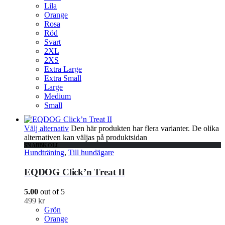
Lila
Orange
Rosa
Röd
Svart
2XL
2XS
Extra Large
Extra Small
Large
Medium
Small
Välj alternativ
Den här produkten har flera varianter. De olika
alternativen kan väljas på produktsidan
SNABBKOLL
Hundträning
,
Till hundägare
EQDOG Click’n Treat II
5.00
out of 5
499
kr
Grön
Orange