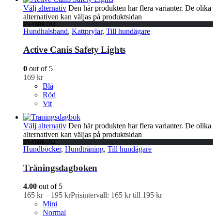
Välj alternativ
Den här produkten har flera varianter. De olika
alternativen kan väljas på produktsidan
SNABBKOLL
Hundhalsband
,
Kattprylar
,
Till hundägare
Active Canis Safety Lights
0
out of 5
169
kr
Blå
Röd
Vit
Välj alternativ
Den här produkten har flera varianter. De olika
alternativen kan väljas på produktsidan
SNABBKOLL
Hundböcker
,
Hundträning
,
Till hundägare
Träningsdagboken
4.00
out of 5
165
kr
–
195
kr
Prisintervall: 165 kr till 195 kr
Mini
Normal