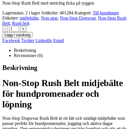
Non-Stop Rush Belt med stretchig ficka på ryggen
Lagerstatus:
2 i lager
Artikelnr:
401284
Kategori:
Till hundägare
Etiketter:
midjebälte
,
Non stop
,
Non-Stop Dogwear
,
Non-Stop Rush
Belt
,
Rush belt
-
+
Lägg i varukorg
Facebook
Twitter
LinkedIn
Email
Beskrivning
Recensioner (0)
Beskrivning
Non-Stop Rush Belt midjebälte
för hundpromenader och
löpning
Non-Stop Dogwear
Rush Belt är ett lätt och smidigt midjebälte som
passar perfekt för hundpromenader, jogging och aktiva dagar
utomhus. Den ergonomiska designen ger hög komfort och gör att du