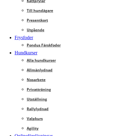
Kattprylar
Till hundägare
Presentkort
Utgående
Frysfoder
Pondus Färskfoder
Hundkurser
Alla hundkurser
Allmänlydnad
Nosarbete
Privatträning
Utställning
Rallylydnad
Valpkurs
Agility
Onlineföreläsningar