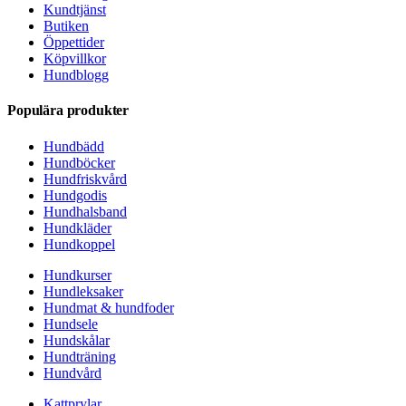
Kundtjänst
Butiken
Öppettider
Köpvillkor
Hundblogg
Populära produkter
Hundbädd
Hundböcker
Hundfriskvård
Hundgodis
Hundhalsband
Hundkläder
Hundkoppel
Hundkurser
Hundleksaker
Hundmat & hundfoder
Hundsele
Hundskålar
Hundträning
Hundvård
Kattprylar