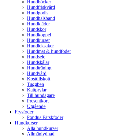
Hundböcker
Hundfriskvård
Hundgodis
Hundhalsband
Hundkläder
Hundskor
Hundkoppel
Hundkurser
Hundleksaker
Hundmat & hundfoder
Hundsele
Hundskålar
Hundträning
Hundvård
Kosttillskott
Tuggben
Kattprylar
Till hundägare
Presentkort
Utgående
Frysfoder
Pondus Färskfoder
Hundkurser
Alla hundkurser
Allmänlydnad