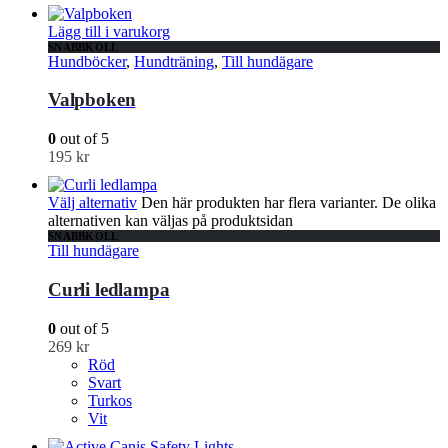
Lägg till i varukorg
SNABBKOLL
Hundböcker
,
Hundträning
,
Till hundägare
Valpboken
0
out of 5
195
kr
Välj alternativ
Den här produkten har flera varianter. De olika
alternativen kan väljas på produktsidan
SNABBKOLL
Till hundägare
Curli ledlampa
0
out of 5
269
kr
Röd
Svart
Turkos
Vit