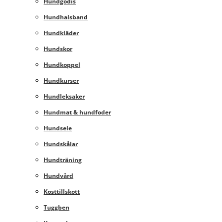
Hundgodis
Hundhalsband
Hundkläder
Hundskor
Hundkoppel
Hundkurser
Hundleksaker
Hundmat & hundfoder
Hundsele
Hundskålar
Hundträning
Hundvård
Kosttillskott
Tuggben