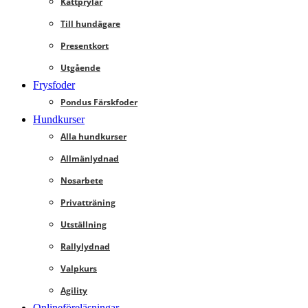
Kattprylar
Till hundägare
Presentkort
Utgående
Frysfoder
Pondus Färskfoder
Hundkurser
Alla hundkurser
Allmänlydnad
Nosarbete
Privatträning
Utställning
Rallylydnad
Valpkurs
Agility
Onlineföreläsningar