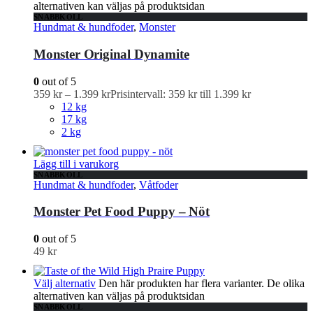
alternativen kan väljas på produktsidan
SNABBKOLL
Hundmat & hundfoder
,
Monster
Monster Original Dynamite
0
out of 5
359
kr
–
1.399
kr
Prisintervall: 359 kr till 1.399 kr
12 kg
17 kg
2 kg
Lägg till i varukorg
SNABBKOLL
Hundmat & hundfoder
,
Våtfoder
Monster Pet Food Puppy – Nöt
0
out of 5
49
kr
Välj alternativ
Den här produkten har flera varianter. De olika
alternativen kan väljas på produktsidan
SNABBKOLL