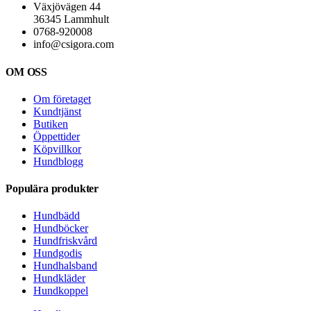
Växjövägen 44
36345 Lammhult
0768-920008
info@csigora.com
OM OSS
Om företaget
Kundtjänst
Butiken
Öppettider
Köpvillkor
Hundblogg
Populära produkter
Hundbädd
Hundböcker
Hundfriskvård
Hundgodis
Hundhalsband
Hundkläder
Hundkoppel