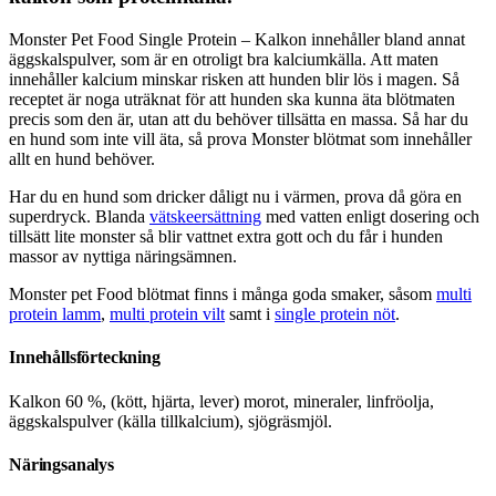
Monster Pet Food Single Protein – Kalkon innehåller bland annat
äggskalspulver, som är en otroligt bra kalciumkälla. Att maten
innehåller kalcium minskar risken att hunden blir lös i magen. Så
receptet är noga uträknat för att hunden ska kunna äta blötmaten
precis som den är, utan att du behöver tillsätta en massa. Så har du
en hund som inte vill äta, så prova Monster blötmat som innehåller
allt en hund behöver.
Har du en hund som dricker dåligt nu i värmen, prova då göra en
superdryck. Blanda
vätskeersättning
med vatten enligt dosering och
tillsätt lite monster så blir vattnet extra gott och du får i hunden
massor av nyttiga näringsämnen.
Monster pet Food blötmat finns i många goda smaker, såsom
multi
protein lamm
,
multi protein vilt
samt i
single protein nöt
.
Innehållsförteckning
Kalkon 60 %, (kött, hjärta, lever) morot, mineraler, linfröolja,
äggskalspulver (källa tillkalcium), sjögräsmjöl.
Näringsanalys