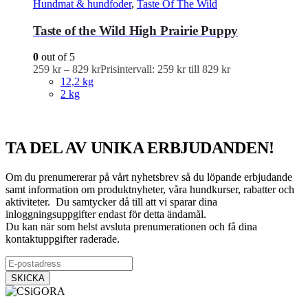
Hundmat & hundfoder
,
Taste Of The Wild
Taste of the Wild High Prairie Puppy
0
out of 5
259
kr
–
829
kr
Prisintervall: 259 kr till 829 kr
12,2 kg
2 kg
TA DEL AV UNIKA ERBJUDANDEN!
Om du prenumererar på vårt nyhetsbrev så du löpande erbjudande
samt information om produktnyheter, våra hundkurser, rabatter och
aktiviteter. Du samtycker då till att vi sparar dina
inloggningsuppgifter endast för detta ändamål.
Du kan när som helst avsluta prenumerationen och få dina
kontaktuppgifter raderade.