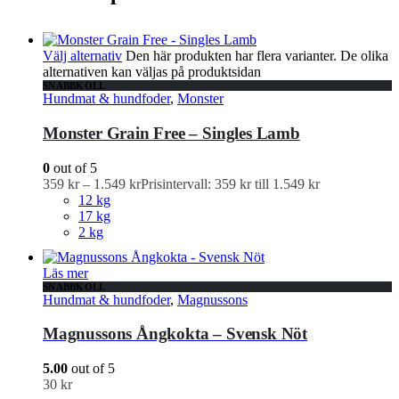
Välj alternativ
Den här produkten har flera varianter. De olika
alternativen kan väljas på produktsidan
SNABBKOLL
Hundmat & hundfoder
,
Monster
Monster Grain Free – Singles Lamb
0
out of 5
359
kr
–
1.549
kr
Prisintervall: 359 kr till 1.549 kr
12 kg
17 kg
2 kg
Läs mer
SNABBKOLL
Hundmat & hundfoder
,
Magnussons
Magnussons Ångkokta – Svensk Nöt
5.00
out of 5
30
kr