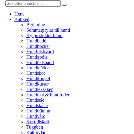
Hem
Butiken
Berikning
Sommarprylar till hund
Kylprodukter hund
Hundbädd
Hundböcker
Hundfriskvård
Hundgodis
Hundhalsband
Hundkläder
Hundskor
Hundkoppel
Hundkurser
Hundleksaker
Hundmat & hundfoder
Hundsele
Hundskålar
Hundträning
Hundvård
Kosttillskott
Tuggben
Kattprylar