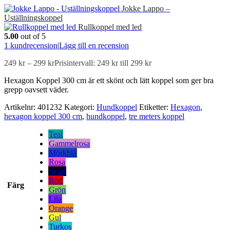
Jokke Lappo –
Uställningskoppel
Rullkoppel med led
5.00
out of 5
1
kundrecension
|
Lägg till en recension
249
kr
–
299
kr
Prisintervall: 249 kr till 299 kr
Hexagon Koppel 300 cm är ett skönt och lätt koppel som ger bra
grepp oavsett väder.
Artikelnr:
401232
Kategori:
Hundkoppel
Etiketter:
Hexagon
,
hexagon koppel 300 cm
,
hundkoppel
,
tre meters koppel
Teal
Gammelrosa
Mörkblå
Rosa
Svart
Röd
Färg
Grön
Lila
Orange
Gul
Turkos