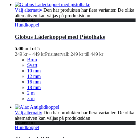
Välj alternativ
Den här produkten har flera varianter. De olika
alternativen kan väljas på produktsidan
SNABBKOLL
Hundkoppel
Globus Läderkoppel med Pistolhake
5.00
out of 5
249
kr
–
449
kr
Prisintervall: 249 kr till 449 kr
Brun
Svart
10 mm
12 mm
16 mm
18 mm
2 m
3 m
Välj alternativ
Den här produkten har flera varianter. De olika
alternativen kan väljas på produktsidan
SNABBKOLL
Hundkoppel