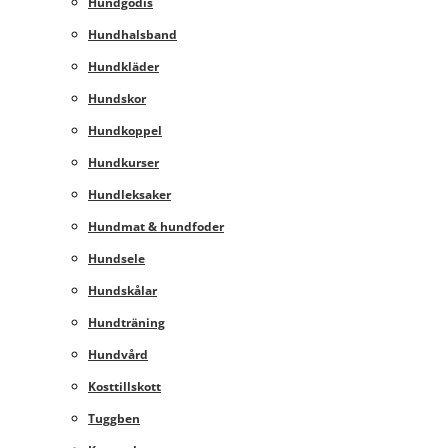
Hundgodis
Hundhalsband
Hundkläder
Hundskor
Hundkoppel
Hundkurser
Hundleksaker
Hundmat & hundfoder
Hundsele
Hundskålar
Hundträning
Hundvård
Kosttillskott
Tuggben