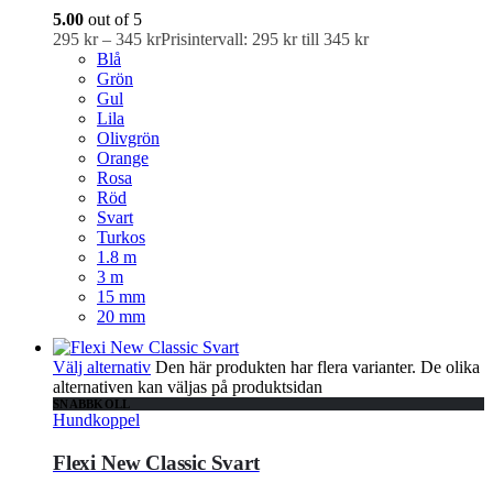
5.00
out of 5
295
kr
–
345
kr
Prisintervall: 295 kr till 345 kr
Blå
Grön
Gul
Lila
Olivgrön
Orange
Rosa
Röd
Svart
Turkos
1.8 m
3 m
15 mm
20 mm
Välj alternativ
Den här produkten har flera varianter. De olika
alternativen kan väljas på produktsidan
SNABBKOLL
Hundkoppel
Flexi New Classic Svart