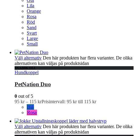
Gul
Lila
Orange
Rosa
Röd
Sand
Svart
Large
Small
Välj alternativ
Den här produkten har flera varianter. De olika
alternativen kan väljas på produktsidan
SNABBKOLL
Hundkoppel
PetNation Duo
0
out of 5
95
kr
–
115
kr
Prisintervall: 95 kr till 115 kr
Blå
Rosa
Välj alternativ
Den här produkten har flera varianter. De olika
alternativen kan väljas på produktsidan