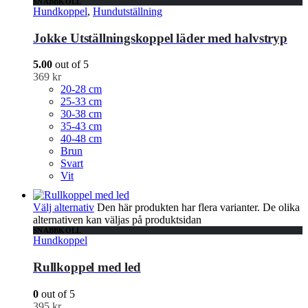
SNABBKOLL
Hundkoppel
,
Hundutställning
Jokke Utställningskoppel läder med halvstryp
5.00
out of 5
369
kr
20-28 cm
25-33 cm
30-38 cm
35-43 cm
40-48 cm
Brun
Svart
Vit
Välj alternativ
Den här produkten har flera varianter. De olika
alternativen kan väljas på produktsidan
SNABBKOLL
Hundkoppel
Rullkoppel med led
0
out of 5
395
kr