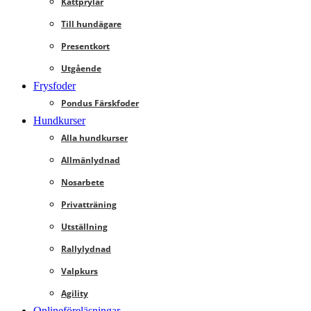
Kattprylar
Till hundägare
Presentkort
Utgående
Frysfoder
Pondus Färskfoder
Hundkurser
Alla hundkurser
Allmänlydnad
Nosarbete
Privatträning
Utställning
Rallylydnad
Valpkurs
Agility
Onlineföreläsningar