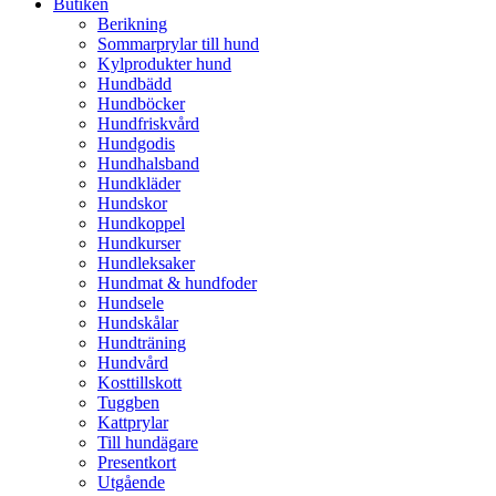
Butiken
Berikning
Sommarprylar till hund
Kylprodukter hund
Hundbädd
Hundböcker
Hundfriskvård
Hundgodis
Hundhalsband
Hundkläder
Hundskor
Hundkoppel
Hundkurser
Hundleksaker
Hundmat & hundfoder
Hundsele
Hundskålar
Hundträning
Hundvård
Kosttillskott
Tuggben
Kattprylar
Till hundägare
Presentkort
Utgående