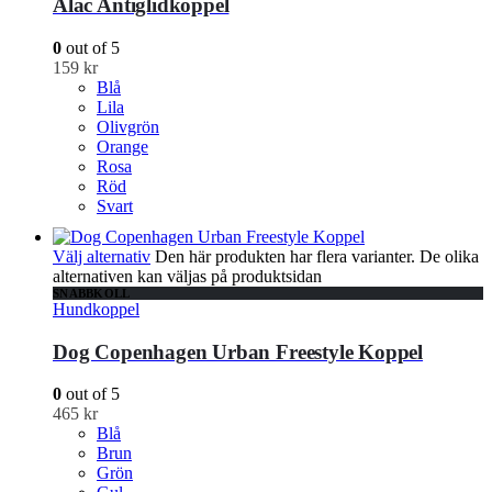
Alac Antiglidkoppel
0
out of 5
159
kr
Blå
Lila
Olivgrön
Orange
Rosa
Röd
Svart
Välj alternativ
Den här produkten har flera varianter. De olika
alternativen kan väljas på produktsidan
SNABBKOLL
Hundkoppel
Dog Copenhagen Urban Freestyle Koppel
0
out of 5
465
kr
Blå
Brun
Grön