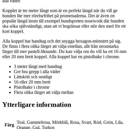
alla väder.
Kopplet är tre meter långt som är en perfekt längd när du vill ge
hunden lite mer rörelsefrihet på promenaderna. Det är även en
populär längd inom till exempel hundsporten nosework där hunden
ska söka självständigt, utan att vi begränsar eller stör den med för ett
kort koppel.
Alla koppel har handtag och det snygga hexagon-mönstret på sig.
De finns i flera olika färger att välja emellan, allt från neonstarka
färger till mer pastell-liknande. Du kan välja om du vill ha ett 16 mm
eller 20 mm brett koppel. Alla koppel har en pistolhake i chrome.
3 meter långt med handtag
Ger bra grepp i alla väder
Lättskött och smidigt
16 eller 20 mm brett
Pistolhake i chrome
Flera olika färger att välja mellan
Ytterligare information
Teal, Gammelrosa, Mörkblå, Rosa, Svart, Röd, Grön, Lila,
Färg
Orange, Gul, Turkos