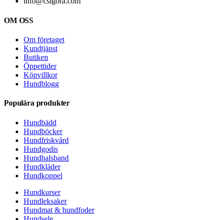
info@csigora.com
OM OSS
Om företaget
Kundtjänst
Butiken
Öppettider
Köpvillkor
Hundblogg
Populära produkter
Hundbädd
Hundböcker
Hundfriskvård
Hundgodis
Hundhalsband
Hundkläder
Hundkoppel
Hundkurser
Hundleksaker
Hundmat & hundfoder
Hundsele