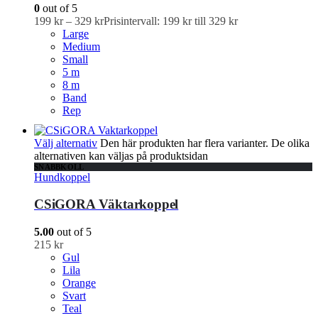
0
out of 5
199
kr
–
329
kr
Prisintervall: 199 kr till 329 kr
Large
Medium
Small
5 m
8 m
Band
Rep
Välj alternativ
Den här produkten har flera varianter. De olika
alternativen kan väljas på produktsidan
SNABBKOLL
Hundkoppel
CSiGORA Väktarkoppel
5.00
out of 5
215
kr
Gul
Lila
Orange
Svart
Teal