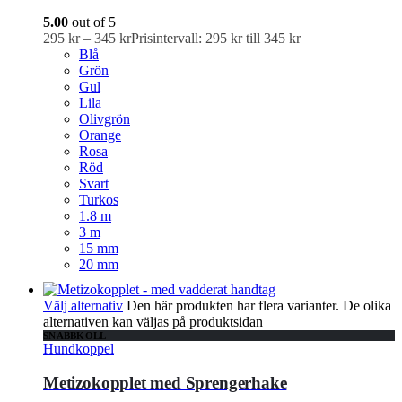
5.00
out of 5
295
kr
–
345
kr
Prisintervall: 295 kr till 345 kr
Blå
Grön
Gul
Lila
Olivgrön
Orange
Rosa
Röd
Svart
Turkos
1.8 m
3 m
15 mm
20 mm
Välj alternativ
Den här produkten har flera varianter. De olika
alternativen kan väljas på produktsidan
SNABBKOLL
Hundkoppel
Metizokopplet med Sprengerhake