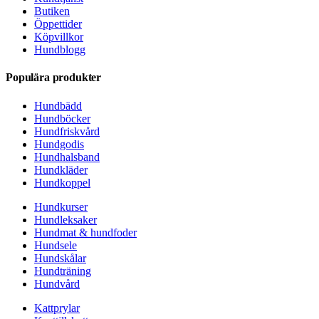
Butiken
Öppettider
Köpvillkor
Hundblogg
Populära produkter
Hundbädd
Hundböcker
Hundfriskvård
Hundgodis
Hundhalsband
Hundkläder
Hundkoppel
Hundkurser
Hundleksaker
Hundmat & hundfoder
Hundsele
Hundskålar
Hundträning
Hundvård
Kattprylar