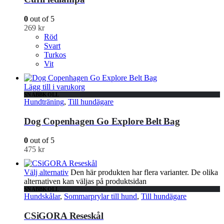
0
out of 5
269
kr
Röd
Svart
Turkos
Vit
Lägg till i varukorg
SNABBKOLL
Hundträning
,
Till hundägare
Dog Copenhagen Go Explore Belt Bag
0
out of 5
475
kr
Välj alternativ
Den här produkten har flera varianter. De olika
alternativen kan väljas på produktsidan
SNABBKOLL
Hundskålar
,
Sommarprylar till hund
,
Till hundägare
CSiGORA Reseskål