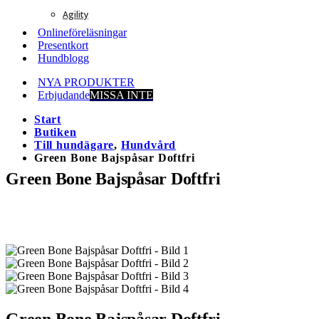
Agility
Onlineföreläsningar
Presentkort
Hundblogg
NYA PRODUKTER
Erbjudande
MISSA INTE
Start
Butiken
Till hundägare
,
Hundvård
Green Bone Bajspåsar Doftfri
Green Bone Bajspåsar Doftfri
Green Bone Bajspåsar Doftfri