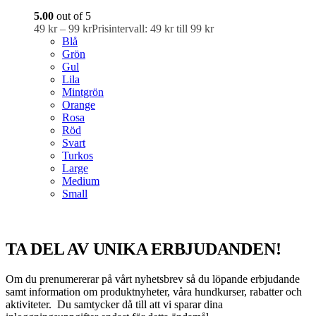
5.00
out of 5
49
kr
–
99
kr
Prisintervall: 49 kr till 99 kr
Blå
Grön
Gul
Lila
Mintgrön
Orange
Rosa
Röd
Svart
Turkos
Large
Medium
Small
TA DEL AV UNIKA ERBJUDANDEN!
Om du prenumererar på vårt nyhetsbrev så du löpande erbjudande
samt information om produktnyheter, våra hundkurser, rabatter och
aktiviteter. Du samtycker då till att vi sparar dina