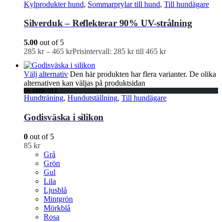
Kylprodukter hund
,
Sommarprylar till hund
,
Till hundägare
Silverduk – Reflekterar 90% UV-strålning
5.00
out of 5
285
kr
–
465
kr
Prisintervall: 285 kr till 465 kr
Välj alternativ
Den här produkten har flera varianter. De olika
alternativen kan väljas på produktsidan
SNABBKOLL
Hundträning
,
Hundutställning
,
Till hundägare
Godisväska i silikon
0
out of 5
85
kr
Grå
Grön
Gul
Lila
Ljusblå
Mintgrön
Mörkblå
Rosa