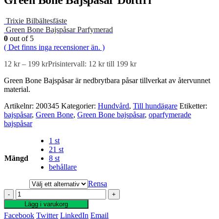
Trixie Bilbältesfäste
Green Bone Bajspåsar Parfymerad
0
out of 5
( Det finns inga recensioner än. )
12
kr
–
199
kr
Prisintervall: 12 kr till 199 kr
Green Bone Bajspåsar är nedbrytbara påsar tillverkat av återvunnet
material.
Artikelnr:
200345
Kategorier:
Hundvård
,
Till hundägare
Etiketter:
bajspåsar
,
Green Bone
,
Green Bone bajspåsar
,
oparfymerade
bajspåsar
1 st
21 st
Mängd
8 st
behållare
Rensa
-
+
Lägg i varukorg
Facebook
Twitter
LinkedIn
Email