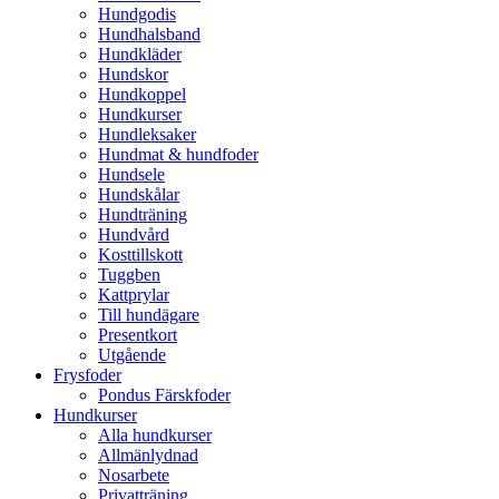
Hundgodis
Hundhalsband
Hundkläder
Hundskor
Hundkoppel
Hundkurser
Hundleksaker
Hundmat & hundfoder
Hundsele
Hundskålar
Hundträning
Hundvård
Kosttillskott
Tuggben
Kattprylar
Till hundägare
Presentkort
Utgående
Frysfoder
Pondus Färskfoder
Hundkurser
Alla hundkurser
Allmänlydnad
Nosarbete
Privatträning