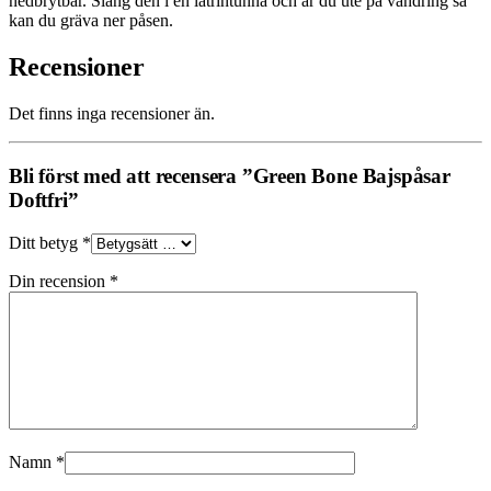
nedbrytbar. Släng den i en latrintunna och är du ute på vandring så
kan du gräva ner påsen.
Recensioner
Det finns inga recensioner än.
Bli först med att recensera ”Green Bone Bajspåsar
Doftfri”
Ditt betyg
*
Din recension
*
Namn
*