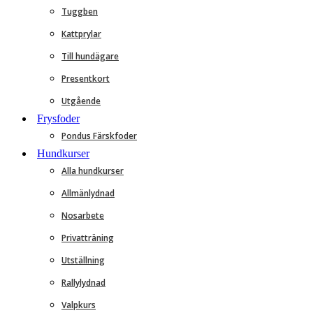
Tuggben
Kattprylar
Till hundägare
Presentkort
Utgående
Frysfoder
Pondus Färskfoder
Hundkurser
Alla hundkurser
Allmänlydnad
Nosarbete
Privatträning
Utställning
Rallylydnad
Valpkurs