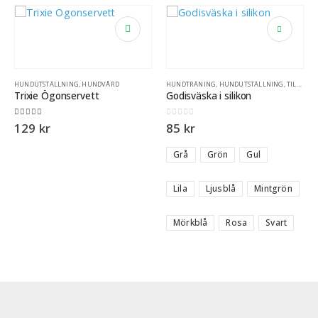
HUNDUTSTÄLLNING
,
HUNDVÅRD
HUNDTRÄNING
,
HUNDUTSTÄLLNING
,
TILL HUNDÄGARE
Trixie Ögonservett
Godisväska i silikon
5.00
out of 5
0
out of 5
129
kr
85
kr
Grå
Grön
Gul
Lila
Ljusblå
Mintgrön
Mörkblå
Rosa
Svart