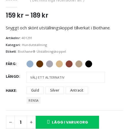
( Det finns inga recensioner än. )
0
out of 5
159
kr
–
189
kr
Snyggt och skönt utställningskoppel tillverkat i Biothane.
Artikelnr:
401291
Kategori:
Hundutställning
Etikett:
Biothane® Utställningskoppel
FÄRG
LÄNGD
HAKE
Guld
Silver
Antracit
RENSA
LÄGG I VARUKORG