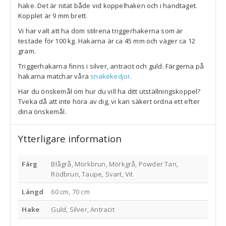
hake. Det är nitat både vid koppelhaken och i handtaget.
Kopplet är 9 mm brett.
Vi har valt att ha dom stilrena triggerhakerna som är
testade för 100 kg. Hakarna är ca 45 mm och väger ca 12
gram.
Triggerhakarna finns i silver, antracit och guld. Färgerna på
hakarna matchar våra
snakekedjor
.
Har du önskemål om hur du vill ha ditt utställningskoppel?
Tveka då att inte höra av dig, vi kan säkert ordna ett efter
dina önskemål.
Ytterligare information
Färg
Blågrå, Mörkbrun, Mörkgrå, Powder Tan,
Rödbrun, Taupe, Svart, Vit
Längd
60 cm, 70 cm
Hake
Guld, Silver, Antracit