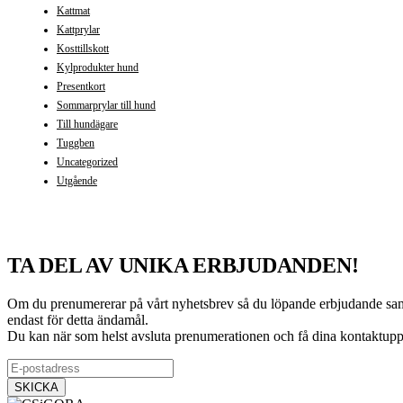
Kattmat
Kattprylar
Kosttillskott
Kylprodukter hund
Presentkort
Sommarprylar till hund
Till hundägare
Tuggben
Uncategorized
Utgående
TA DEL AV UNIKA ERBJUDANDEN!
Om du prenumererar på vårt nyhetsbrev så du löpande erbjudande samt i
endast för detta ändamål.
Du kan när som helst avsluta prenumerationen och få dina kontaktuppg