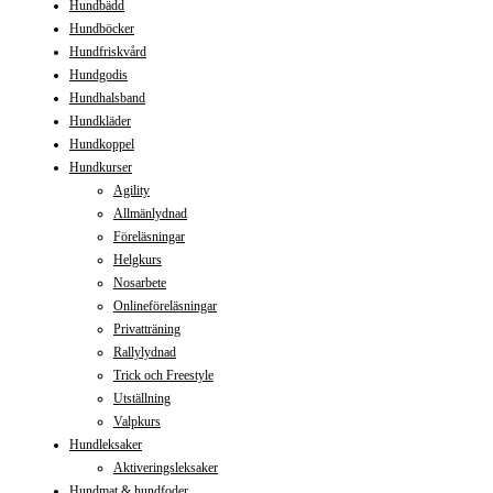
Hundbädd
Hundböcker
Hundfriskvård
Hundgodis
Hundhalsband
Hundkläder
Hundkoppel
Hundkurser
Agility
Allmänlydnad
Föreläsningar
Helgkurs
Nosarbete
Onlineföreläsningar
Privatträning
Rallylydnad
Trick och Freestyle
Utställning
Valpkurs
Hundleksaker
Aktiveringsleksaker
Hundmat & hundfoder