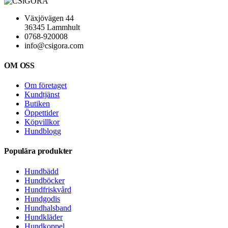
Växjövägen 44
36345 Lammhult
0768-920008
info@csigora.com
OM OSS
Om företaget
Kundtjänst
Butiken
Öppettider
Köpvillkor
Hundblogg
Populära produkter
Hundbädd
Hundböcker
Hundfriskvård
Hundgodis
Hundhalsband
Hundkläder
Hundkoppel