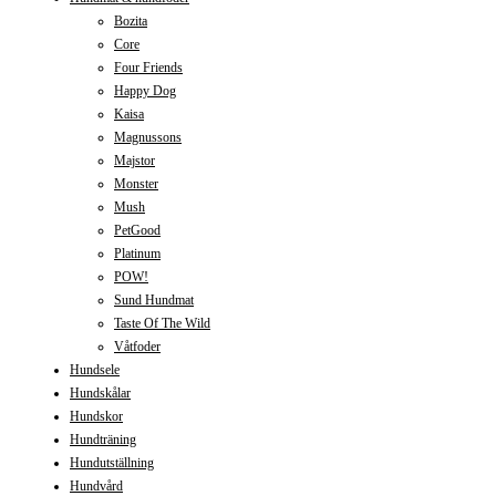
Bozita
Core
Four Friends
Happy Dog
Kaisa
Magnussons
Majstor
Monster
Mush
PetGood
Platinum
POW!
Sund Hundmat
Taste Of The Wild
Våtfoder
Hundsele
Hundskålar
Hundskor
Hundträning
Hundutställning
Hundvård