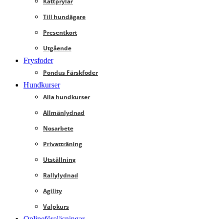
Kattprylar
Till hundägare
Presentkort
Utgående
Frysfoder
Pondus Färskfoder
Hundkurser
Alla hundkurser
Allmänlydnad
Nosarbete
Privatträning
Utställning
Rallylydnad
Agility
Valpkurs
Onlineföreläsningar