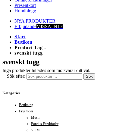
Presentkort
Hundblogg
NYA PRODUKTER
Erbjudande
MISSA INTE
Start
Butiken
Product Tag -
svenskt tugg
svenskt tugg
Inga produkter hittades som motsvarar ditt val.
Sök efter:
Sök
Kategorier
Berikning
Frysfoder
Mush
Pondus Färskfoder
VOM