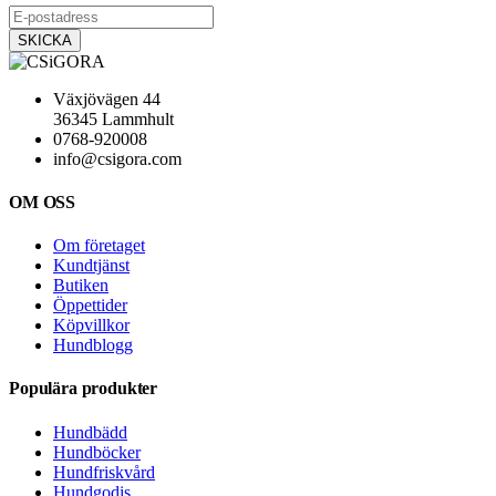
Växjövägen 44
36345 Lammhult
0768-920008
info@csigora.com
OM OSS
Om företaget
Kundtjänst
Butiken
Öppettider
Köpvillkor
Hundblogg
Populära produkter
Hundbädd
Hundböcker
Hundfriskvård
Hundgodis