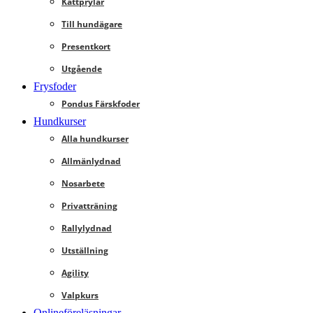
Kattprylar
Till hundägare
Presentkort
Utgående
Frysfoder
Pondus Färskfoder
Hundkurser
Alla hundkurser
Allmänlydnad
Nosarbete
Privatträning
Rallylydnad
Utställning
Agility
Valpkurs
Onlineföreläsningar