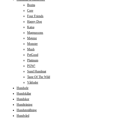
Bozita
Core
Four Friends
Happy Dog
Kaisa
Magnussons
Majstor
Monster
Mush
PetGood
Platinum
POW!
Sund Hundmat
Taste Of The Wild
Våtfoder
Hundsele
Hundskålar
Hundskor
Hundträning
Hundutställning
Hundvård