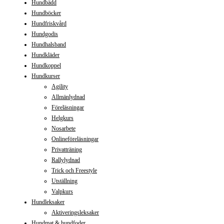
Hundbädd
Hundböcker
Hundfriskvård
Hundgodis
Hundhalsband
Hundkläder
Hundkoppel
Hundkurser
Agility
Allmänlydnad
Föreläsningar
Helgkurs
Nosarbete
Onlineföreläsningar
Privatträning
Rallylydnad
Trick och Freestyle
Utställning
Valpkurs
Hundleksaker
Aktiveringsleksaker
Hundmat & hundfoder