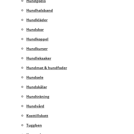
Hundgodis
Hundhalsband
Hundkläder
Hundskor
Hundkoppel
Hundkurser
Hundleksaker
Hundmat & hundfoder
Hundsele
Hundskålar
Hundträning
Hundvård
Kosttillskott
Tuggben