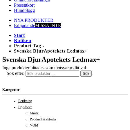
Presentkort
Hundblogg
NYA PRODUKTER
Erbjudande
MISSA INTE
Start
Butiken
Product Tag -
Svenska DjurApotekets Ledmax+
Svenska DjurApotekets Ledmax+
Inga produkter hittades som motsvarar ditt val.
Sök efter:
Sök
Kategorier
Berikning
Frysfoder
Mush
Pondus Färskfoder
VOM