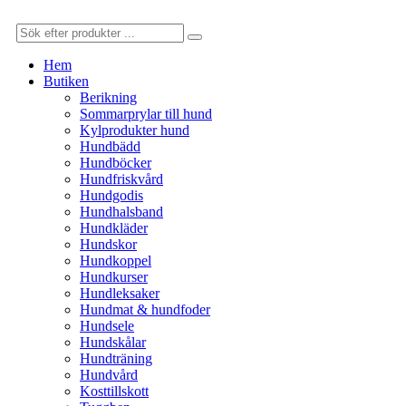
Hem
Butiken
Berikning
Sommarprylar till hund
Kylprodukter hund
Hundbädd
Hundböcker
Hundfriskvård
Hundgodis
Hundhalsband
Hundkläder
Hundskor
Hundkoppel
Hundkurser
Hundleksaker
Hundmat & hundfoder
Hundsele
Hundskålar
Hundträning
Hundvård
Kosttillskott