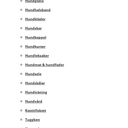
Hundgodis
Hundhalsband
Hundkläder
Hundskor
Hundkoppel
Hundkurser
Hundleksaker
Hundmat & hundfoder
Hundsele
Hundskålar
Hundträning
Hundvård
Kosttillskott
Tuggben