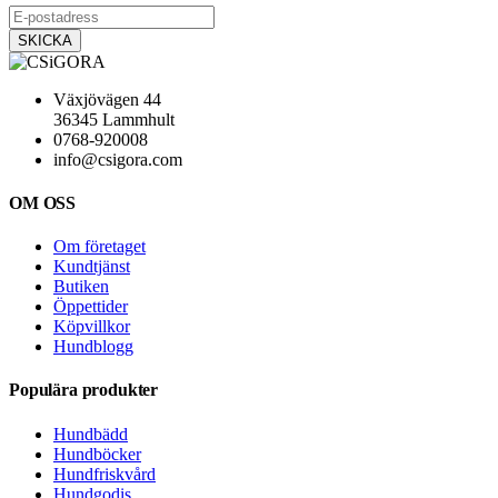
Växjövägen 44
36345 Lammhult
0768-920008
info@csigora.com
OM OSS
Om företaget
Kundtjänst
Butiken
Öppettider
Köpvillkor
Hundblogg
Populära produkter
Hundbädd
Hundböcker
Hundfriskvård
Hundgodis