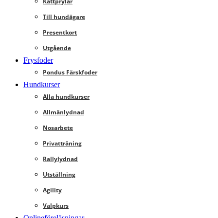
Kattprylar
Till hundägare
Presentkort
Utgående
Frysfoder
Pondus Färskfoder
Hundkurser
Alla hundkurser
Allmänlydnad
Nosarbete
Privatträning
Rallylydnad
Utställning
Agility
Valpkurs
Onlineföreläsningar