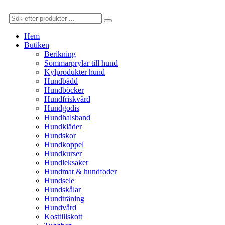
Hem
Butiken
Berikning
Sommarprylar till hund
Kylprodukter hund
Hundbädd
Hundböcker
Hundfriskvård
Hundgodis
Hundhalsband
Hundkläder
Hundskor
Hundkoppel
Hundkurser
Hundleksaker
Hundmat & hundfoder
Hundsele
Hundskålar
Hundträning
Hundvård
Kosttillskott