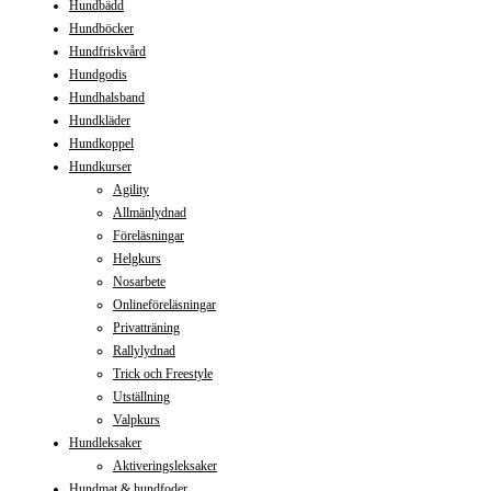
Hundbädd
Hundböcker
Hundfriskvård
Hundgodis
Hundhalsband
Hundkläder
Hundkoppel
Hundkurser
Agility
Allmänlydnad
Föreläsningar
Helgkurs
Nosarbete
Onlineföreläsningar
Privatträning
Rallylydnad
Trick och Freestyle
Utställning
Valpkurs
Hundleksaker
Aktiveringsleksaker
Hundmat & hundfoder