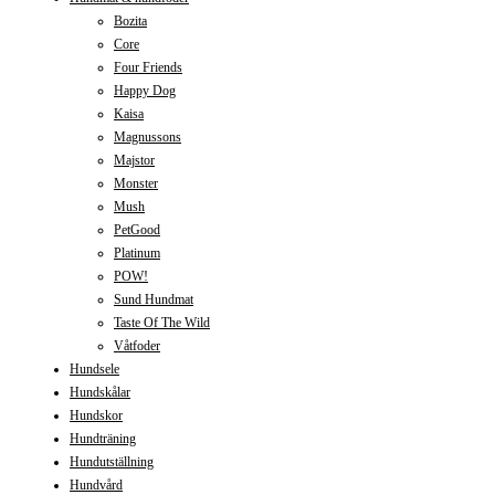
Bozita
Core
Four Friends
Happy Dog
Kaisa
Magnussons
Majstor
Monster
Mush
PetGood
Platinum
POW!
Sund Hundmat
Taste Of The Wild
Våtfoder
Hundsele
Hundskålar
Hundskor
Hundträning
Hundutställning
Hundvård