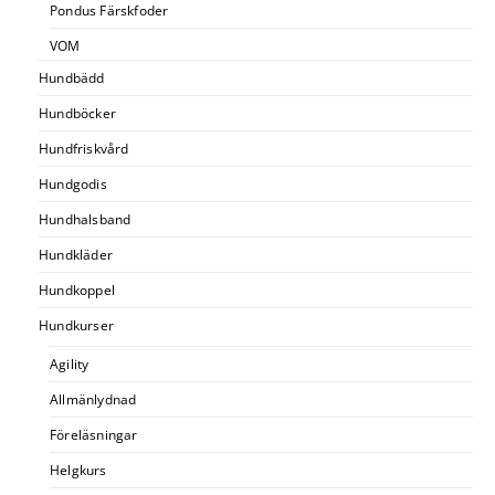
Pondus Färskfoder
VOM
Hundbädd
Hundböcker
Hundfriskvård
Hundgodis
Hundhalsband
Hundkläder
Hundkoppel
Hundkurser
Agility
Allmänlydnad
Föreläsningar
Helgkurs