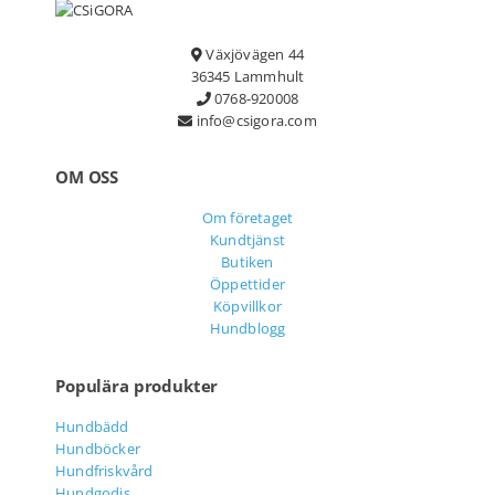
Växjövägen 44
36345 Lammhult
0768-920008
info@csigora.com
OM OSS
Om företaget
Kundtjänst
Butiken
Öppettider
Köpvillkor
Hundblogg
Populära produkter
Hundbädd
Hundböcker
Hundfriskvård
Hundgodis