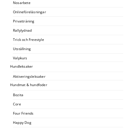
Nosarbete
Onlineföreläsningar
Privatträning
Rallylydnad
Trick och Freestyle
Utställning
Valpkurs
Hundleksaker
Aktiveringsleksaker
Hundmat & hundfoder
Bozita
Core
Four Friends
Happy Dog