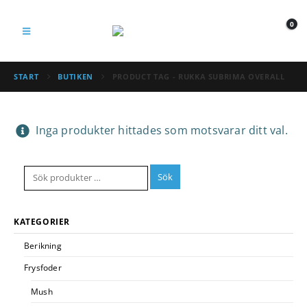
0
START
BUTIKEN
PRODUCT TAG -
RUKKA SUBRIMA OVERALL
Inga produkter hittades som motsvarar ditt val.
Sök
KATEGORIER
Berikning
Frysfoder
Mush